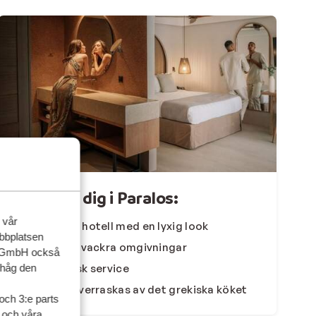
Förälska dig i Paralos:
 vår
Eleganta hotell med en lyxig look
ebbplatsen
Beläget i vackra omgivningar
up GmbH också
ihåg den
Fantastisk service
Låt dig överraskas av det grekiska köket
och 3:e parts
l och våra