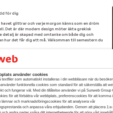
dd för dig
, havet glittrar och varje morgon känns som en dröm
ell. Det är där modern design möter äkta grekisk
arje detalj är skapad med omtanke om både dig och
tan hur det får dig att må. Välkommen till semestern du
!
av lokala delikatesser i kvällsbrisen och det där
ll du ha total avkoppling på ett hotell bara är för vuxna?
 kan njuta tillsammans? Oavsett vad du längtar efter,
– och bara vara. Det
är semester på riktigt!
plats använder cookies
textfiler som automatiskt installeras i din webbläsare när du besöker
 använder funktionella cookies som standard för att säkerställa att w
ekt och fungerar väl. Med din tillåtelse använder vi på Sunweb Gro
kies för att förbättra vår webbplats, preferenscookies för att komma 
u lämnar och marknadsföringscookies för att analysera vår
gsprestanda och anpassa våra erbjudanden. Genom att placera 1:a 
 och andra parter spåra ditt internetbeteende för att göra vårt innehål