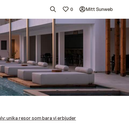
0
Mitt Sunweb
y: unika resor som bara vi erbjuder