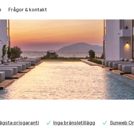
n
Frågor & kontakt
ägsta prisgaranti
Inga bränsletillägg
Sunweb Onl