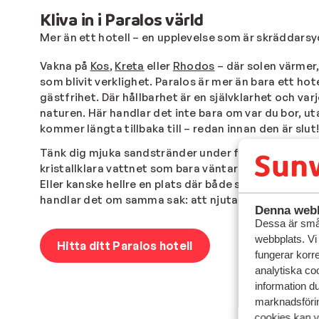
Kliva in i Paralos värld
Mer än ett hotell – en upplevelse som är skräddarsy
Vakna på
Kos
,
Kreta
eller
Rhodos
– d
är solen värmer
som blivit verklighet.
Paralos
är mer än bara ett hot
gästfrihet. Där hållbarhet är en självklarhet och v
naturen. Här handlar det inte bara om var du bor, u
kommer längta tillbaka till
– redan innan den
är slut
Tänk dig mjuka sandstränder under fötterna, doften 
kristallklara vattnet som bara väntar på ett dopp. Vi
Eller kanske hellre en plats där både små och stora
handlar det om samma sak: att njuta, släppa taget
Denna webb
Dessa är små 
webbplats. Vi
Hitta ditt Paralos hotell
fungerar korr
analytiska coo
information d
marknadsförin
cookies kan vi