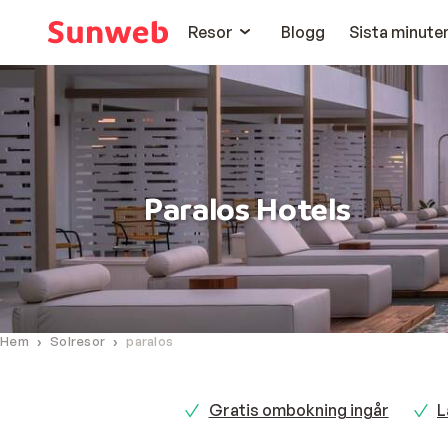
Resor
Blogg
Sista minute
Paralos Hotels
Hem
Solresor
paralos
Gratis ombokning ingår
L