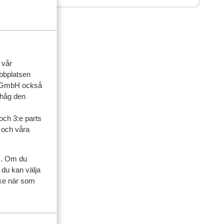
 vår
ebbplatsen
up GmbH också
ihåg den
och 3:e parts
l och våra
ner
s. Om du
 du kan välja
artner
ycke när som
 2025
et
et