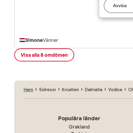
Hantera
Avvisa
Simone
Vänner
Visa alla 8 omdömen
Hem
Solresor
Kroatien
Dalmatia
Vodice
Ol
Populära länder
Grekland