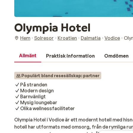
Olympia Hotel
Hem
Solresor
Kroatien
Dalmatia
Vodice
Oly
Allmänt
Praktisk information
Omdömen
Populärt bland resesällskap: partner
På stranden
Modern design
Barnvänligt
Mysig loungebar
Olika wellnessfaciliteter
Olympia Hotel i Vodice är ett modernt hotell med hisna
hotell har utformats med omsorg, från de rymliga rum