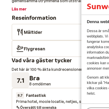
gemensamma utrymmena som utstrålar en känsla av lyx.
dra dig tillbaka till loungebaren, beställ en uppfriska
Läs mer
mysiga loungemusiken. Restaurangen erbjuder internat
Reseinformation
som kommer att glädja dina smaklökar. Kort sagt, Oly
Denna webb
bortskämdhet och oförglömliga stunder.
Dessa är små 
Måltider
webbplats. Vi
fungerar korr
analytiska coo
Flygresan
information d
marknadsförin
Vad våra gäster tycker
cookies kan vi
annonser mer 
Det här är 100 % äkta kundrecensioner som verkligen 
Bra
Genom att kli
7.1
klickar på "Ha
8 omdömen
vilka cookies 
helst.
Fantastisk
27 sep. 
8.7
Prima hotel, mooie locatie, netjes, schoon, verzor
Prima hotel, mooie locatie, netjes, schoon, verzor
Översätt till svenska