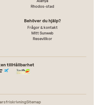
dat
Alanya
l
Rhodos-stad
ook
Behöver du hjälp?
met
Frågor & kontakt
wens
Mitt Sunweb
k
Resevillkor
die
zelf
en
ods
ook.
n till
Hållbarhet
t
 je
0
en
of
arsfriskrivning
Sitemap