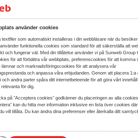
 Avkoppling är nyckeln till detta hotell -
nde cocktail och låt dig ryckas med av den
ionella rätter och lokala specialiteter
mpia Hotel utlovar en semester full av
plats använder cookies
textfiler som automatiskt installeras i din webbläsare när du besöker
 använder funktionella cookies som standard för att säkerställa att w
ekt och fungerar väl. Med din tillåtelse använder vi på Sunweb Gro
kies för att förbättra vår webbplats, preferenscookies för att komma 
u lämnar och marknadsföringscookies för att analysera vår
gsprestanda och anpassa våra erbjudanden. Genom att placera 1:a 
 och andra parter spåra ditt internetbeteende för att göra vårt innehål
relevanta för dig.
speglar deras upplevelser av vår produkt.
Mer om recensio
cka på "Acceptera cookies" godkänner du placeringen av alla cookie
ntera" kan du hitta mer information inklusive en lista över cookies där
Mest bokad av p
du vill tillåta. Du kan ändra dina preferenser eller återkalla ditt samt
2025
Genomsnittlig
28 aug.
4.0
gd.
gd.
Wifi werkte in de kamer een beetje, maar zodra je h
Wifi werkte in de kamer een beetje, maar zodra je h
balkon opstapte, was de wifi weg. Er waren 2
balkon opstapte, was de wifi weg. Er waren 2