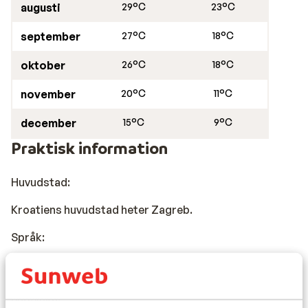
augusti
29°C
23°C
september
27°C
18°C
oktober
26°C
18°C
november
20°C
11°C
december
15°C
9°C
Praktisk information
Huvudstad:
Kroatiens huvudstad heter Zagreb.
Språk:
Det officiella språket är kroatiska. På de flesta platser
talas också tyska. I turistområdena talar många även
engelska.