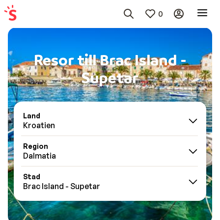
0
Resor till Brac Island -
Supetar
Land
Kroatien
Region
Dalmatia
Stad
Brac Island - Supetar