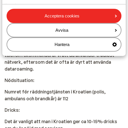
Kroatien.
Telefon:
Acceptera cookies
I Kroatien kan du ringa med din svenska leverantören
Avvisa
om internationella samtal ingår i ditt abonemang. En
avgift tillkommer oftast för samtal till Sverige, samt
Hantera
samtal inom Kroatien. Vill du ansluta till Internet via
telefon rekommenderar vi att du använder trådlöst
nätverk, eftersom det är ofta är dyrt att använda
dataroaming.
Nödsituation:
Numret för räddningstjänsten i Kroatien (polis,
ambulans och brandkår) är 112
Dricks:
Det är vanligt att man i Kroatien ger ca 10-15% dricks