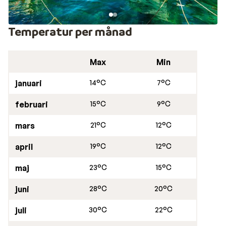
Temperatur per månad
Max
Min
januari
14°C
7°C
februari
15°C
9°C
mars
21°C
12°C
april
19°C
12°C
maj
23°C
15°C
juni
28°C
20°C
juli
30°C
22°C