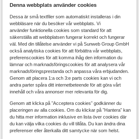
Denna webbplats använder cookies
Tidsskillnad:
Dessa är små textfiler som automatiskt installeras i din
Det finns ingen tidsskillnaden mellan Sverige och
webbläsare när du besöker vår webbplats. Vi
Kroatien
använder funktionella cookies som standard för att
säkerställa att webbplatsen fungerar korrekt och fungerar
Valuta:
väl. Med din tillåtelse använder vi på Sunweb Group GmbH
också analytiska cookies för att förbättra vår webbplats,
Den officiella valutan är euro. I turiststäder (vid havet)
preferenscookies för att komma ihåg den information du
finns det vanligtvis flera bankomater. Vill du betala med
lämnar och marknadsföringscookies för att analysera vår
kreditkort? Dessa accepteras också på många ställen.
marknadsföringsprestanda och anpassa våra erbjudanden.
Genom att placera 1:a och 3:e parts cookies kan vi och
andra parter spåra ditt internetbeteende för att göra vårt
El:
innehåll och våra annonser mer relevanta för dig.
Genom att klicka på "Acceptera cookies" godkänner du
Spänningen är 220 volt, som i Sverige. uttagen är också
placeringen av alla cookies. Om du klickar på "Hantera" kan
samma.
du hitta mer information inklusive en lista över cookies där
du kan välja vilka cookies du vill tillåta. Du kan ändra dina
Pass:
preferenser eller återkalla ditt samtycke när som helst.
Svenskar måste ha ett giltigt pass när du anländer till