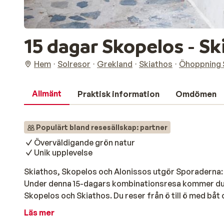
15 dagar Skopelos - Sk
Hem
Solresor
Grekland
Skiathos
Öhoppning 
Allmänt
Praktisk information
Omdömen
Populärt bland resesällskap: partner
Överväldigande grön natur
Unik upplevelse
Skiathos, Skopelos och Alonissos utgör Sporaderna:
Under denna 15-dagars kombinationsresa kommer du a
Skopelos och Skiathos. Du reser från ö till ö med båt 
omkring dig på vägen. De långa sandstränderna, roman
Läs mer
skulle passa på ett vykort! På dessa vackra öar möts n