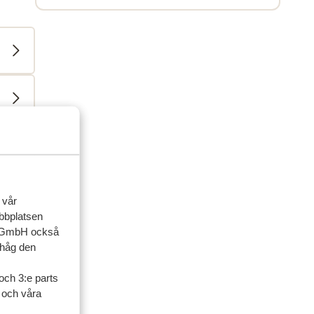
 vår
ner
ebbplatsen
up GmbH också
ihåg den
artner
och 3:e parts
 2026
l och våra
tje
tje