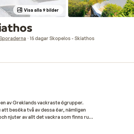
Visa alla 9 bilder
iathos
Sporaderna
15 dagar Skopelos - Skiathos
 en av Greklands vackraste ögrupper.
tt besöka två av dessa öar, nämligen
och njuter av allt det vackra som finns runt
tiska vikarna och pittoreska byarna... de
i av en transfer som tar er till ert boende.