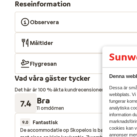
Reseinformation
Boendet är oftast en enkel men ren studio. På båda öar
ert boende. Standarden på boendet är i genomsnitt 2,5
7 nätter på Skopelos och 7 nätter på Skiathos. Ni bes
Observera
planet går hem igen. Beroende på olika förhållanden 
att fastställas när du är på plats. Resplanen kan där
Måltider
Flygresan
Denna webb
Vad våra gäster tycker
Dessa är små 
Det här är 100 % äkta kundrecensioner som verkligen 
webbplats. Vi
Bra
7.4
fungerar korr
11 omdömen
analytiska coo
information d
marknadsförin
Fantastisk
för 2 veckor s
9.0
cookies kan vi
De accommodatie op Skopelos is basic maar scho
De accommodatie op Skopelos is basic maar scho
annonser mer 