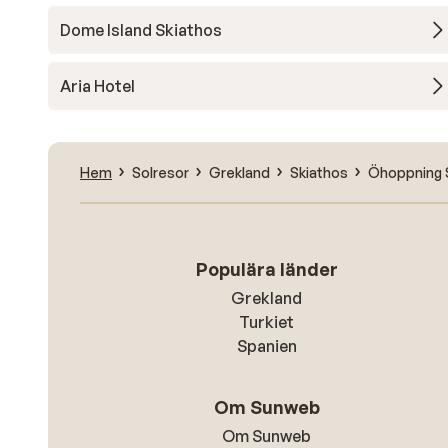
Dome Island Skiathos
Aria Hotel
Hem
Solresor
Grekland
Skiathos
Öhoppning 
Populära länder
Grekland
Turkiet
Spanien
Om Sunweb
Om Sunweb