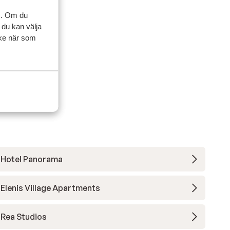
ruik
ruik
s. Om du
 erg
 erg
 du kan välja
de
ycke när som
it
neel
.
 de
t de
ide
Hotel Panorama
Elenis Village Apartments
Rea Studios