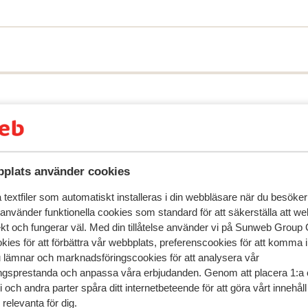
na möts ni av en transfer som tar er till
*. Du flyger till ön Skiathos och bor sedan
öker Skiathos sist, eftersom det är där
på plats, t.ex. vädret, kommer resplanen
för komma att ändras när som helst.
plats använder cookies
textfiler som automatiskt installeras i din webbläsare när du besöker
speglar deras upplevelser av vår produkt.
Mer om recensio
 använder funktionella cookies som standard för att säkerställa att w
ekt och fungerar väl. Med din tillåtelse använder vi på Sunweb Gro
kies för att förbättra vår webbplats, preferenscookies för att komma 
Mest bokad av p
u lämnar och marknadsföringscookies för att analysera vår
gsprestanda och anpassa våra erbjudanden. Genom att placera 1:a 
edan
Bra
29 juni
7.4
 och andra parter spåra ditt internetbeteende för att göra vårt innehål
on
on
De studio op Skopelos was eenvoudig . Het keuken
De studio op Skopelos was eenvoudig . Het keuken
relevanta för dig.