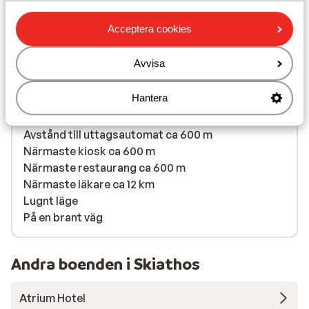
I området
Acceptera cookies
Avstånd till stranden ca 150 m (sandstrand, via en
lätt sluttande väg)
Avvisa
Avstånd till centrum: skiatos stad är ca 12 km
Avstånd till flygplats ca 12 km
Hantera
Avstånd till hamnen ca 10 km
Avstånd till busshållplats ca 150 m
Avstånd till uttagsautomat ca 600 m
Närmaste kiosk ca 600 m
Närmaste restaurang ca 600 m
Närmaste läkare ca 12 km
Lugnt läge
På en brant väg
Andra boenden i Skiathos
Atrium Hotel