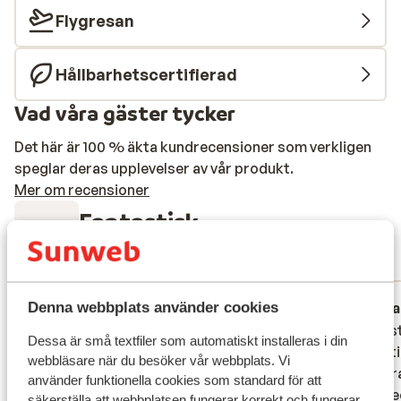
Flygresan
Hållbarhetscertifierad
Vad våra gäster tycker
Det här är 100 % äkta kundrecensioner som verkligen
speglar deras upplevelser av vår produkt.
Mer om recensioner
Fantastisk
8.6
10 omdömen
Mest bokad av familj
Fantastisk
18 maj 2026
Fa
Denna webbplats använder cookies
9.0
9.1
Wij hadden een executive kamer met
Wij hadden een executive kamer met
Fantast
Fantast
Dessa är små textfiler som automatiskt installeras i din
zeezicht geboekt, deze was perfect,
zeezicht geboekt, deze was perfect,
prachti
prachti
webbläsare när du besöker vår webbplats. Vi
schoon, netjes, ruim, elke dag schone
schoon, netjes, ruim, elke dag schone
en verr
en verr
använder funktionella cookies som standard för att
handdoeken, geregeld schoon
handdoeken, geregeld schoon
heeeeee
heeeeee
säkerställa att webbplatsen fungerar korrekt och fungerar