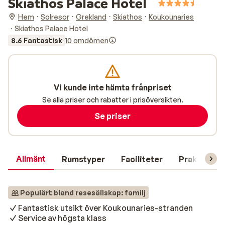
Skiathos Palace Hotel
Hem
Solresor
Grekland
Skiathos
Koukounaries
Skiathos Palace Hotel
8.6 Fantastisk
10 omdömen
Vi kunde inte hämta frånpriset
Se alla priser och rabatter i prisöversikten.
Se priser
Allmänt
Rumstyper
Faciliteter
Praktisk in
Populärt bland resesällskap: familj
Fantastisk utsikt över Koukounaries-stranden
Service av högsta klass