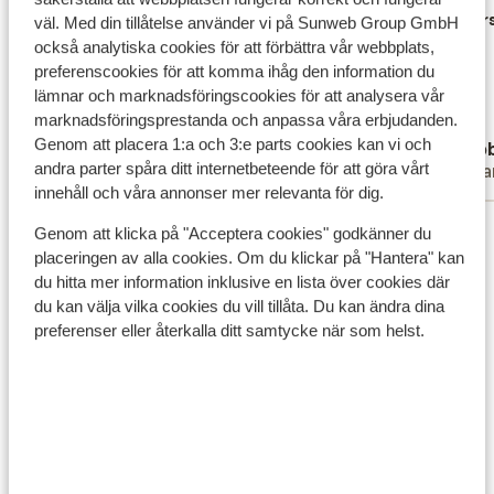
beddengoed. Het hotel was geweldig,
beddengoed. Het hotel was geweldig,
Övers
väl. Med din tillåtelse använder vi på Sunweb Group GmbH
mooie ligging, vriendelijk personeel doen
mooie ligging, vriendelijk personeel doen
också analytiska cookies för att förbättra vår webbplats,
er alles aan om het je naar de zin te maken.
er alles aan om het je naar de zin te ma...
preferenscookies för att komma ihåg den information du
lämnar och marknadsföringscookies för att analysera vår
We hadden half pension geboekt, goed
mer
marknadsföringsprestanda och anpassa våra erbjudanden.
uitgebreid ontbijt en de warme maaltijden
Översätt till svenska
Genom att placera 1:a och 3:e parts cookies kan vi och
Anonym
Deb
waren afwisselend. Drankjes zijn duur.
andra parter spåra ditt internetbeteende för att göra vårt
Partner
Ensa
innehåll och våra annonser mer relevanta för dig.
Visa alla 10 omdömen
Genom att klicka på "Acceptera cookies" godkänner du
placeringen av alla cookies. Om du klickar på "Hantera" kan
Läge
du hitta mer information inklusive en lista över cookies där
du kan välja vilka cookies du vill tillåta. Du kan ändra dina
preferenser eller återkalla ditt samtycke när som helst.
Visa på karta