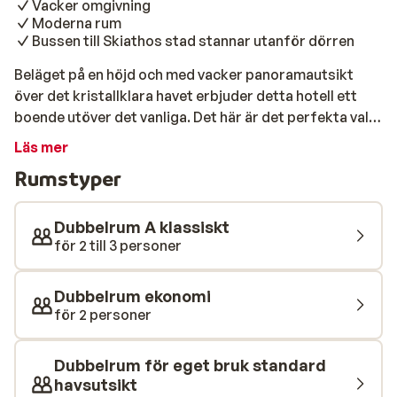
Vacker omgivning
Moderna rum
Bussen till Skiathos stad stannar utanför dörren
Beläget på en höjd och med vacker panoramautsikt
över det kristallklara havet erbjuder detta hotell ett
boende utöver det vanliga. Det här är det perfekta valet
för dig som vill ha en avkopplande och bekväm
Läs mer
semester nära vackra stränder. Tillbringa dagen vid det
Rumstyper
inbjudande poolområdet eller på populära
Koukounariesstranden. På strandbaren Maratha kan du
unna dig en läcker cocktail eller en fräsch sallad.
Dubbelrum A klassiskt
Avsluta dagen med en utsökt middag på
för 2 till 3 personer
grillrestaurangen White View, där du kan njuta av
grillade rätter och färska skaldjur. Det luftiga
Dubbelrum ekonomi
poolområdet ligger intill en charmig trädgård och
för 2 personer
bjuder på en fantastisk panoramautsikt över
Koukounaries-stranden med sitt kristallklara vatten.
Dubbelrum för eget bruk standard
Runt poolen finns en solterrass utrustad med solstolar
havsutsikt
och parasoller, perfekt för en avkopplande dag. Släck