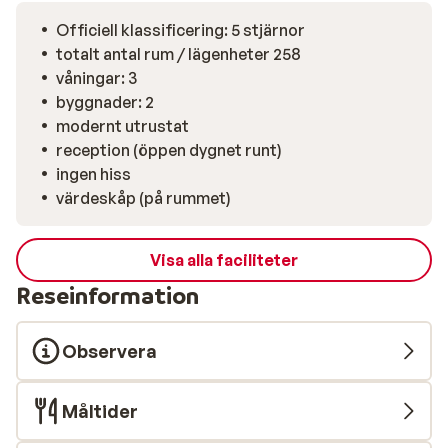
och inomhus baren serverar drycker och snacks.
Strandbaren Maratha erbjuder, utöver en härlig
Officiell klassificering: 5 stjärnor
atmosfär vid havet, goda cocktails och enklare rätter
totalt antal rum / lägenheter 258
som fräscha sallader. Minimarket finns i anslutning till
våningar: 3
hotellet.
byggnader: 2
modernt utrustat
reception (öppen dygnet runt)
ingen hiss
värdeskåp (på rummet)
Visa alla faciliteter
Reseinformation
Observera
Måltider