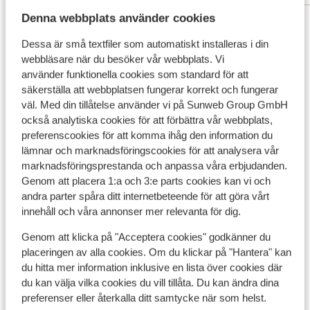
Denna webbplats använder cookies
Visa alla 78 omdömen
Dessa är små textfiler som automatiskt installeras i din
Andra boenden i Skiathos
webbläsare när du besöker vår webbplats. Vi
använder funktionella cookies som standard för att
säkerställa att webbplatsen fungerar korrekt och fungerar
Atrium Hotel
väl. Med din tillåtelse använder vi på Sunweb Group GmbH
också analytiska cookies för att förbättra vår webbplats,
Elivi Skiathos Hotel
preferenscookies för att komma ihåg den information du
lämnar och marknadsföringscookies för att analysera vår
marknadsföringsprestanda och anpassa våra erbjudanden.
Hotel Panorama
Genom att placera 1:a och 3:e parts cookies kan vi och
andra parter spåra ditt internetbeteende för att göra vårt
Apartment Nicholas
innehåll och våra annonser mer relevanta för dig.
Genom att klicka på "Acceptera cookies" godkänner du
Thymis Home
placeringen av alla cookies. Om du klickar på "Hantera" kan
du hitta mer information inklusive en lista över cookies där
du kan välja vilka cookies du vill tillåta. Du kan ändra dina
Elenis Village Apartments
preferenser eller återkalla ditt samtycke när som helst.