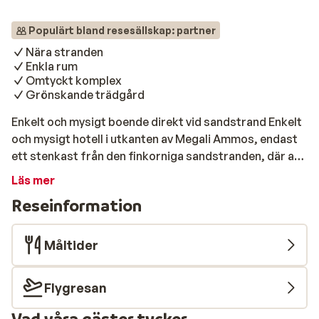
Populärt bland resesällskap: partner
Nära stranden
Enkla rum
Omtyckt komplex
Grönskande trädgård
Enkelt och mysigt boende direkt vid sandstrand Enkelt
och mysigt hotell i utkanten av Megali Ammos, endast
ett stenkast från den finkorniga sandstranden, där alla
rum vetter mot den fina trädgården och havet. Här trivs
Läs mer
paret som gillar en avskalad men gemytlig atmosfär
Reseinformation
nära stranden. På kvällen promenerar du eller tar
lokalbussen in till Skiathos stad där det finns ett brett
utbud av tavernor och barer i slingrande gränder.
Måltider
Strand Mjuk och fin sand, klarblått vatten och vackra
vyer beskriver den finkorniga sandstranden i Megali
Flygresan
Ammos bäst, vars namn betyder 'stora sandstranden'
och är ett stenkast bort, endast 50 meter. Med
Vad våra gäster tycker