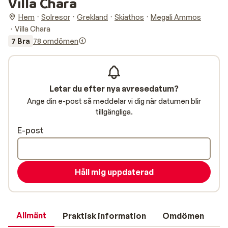
Villa Chara
Hem
Solresor
Grekland
Skiathos
Megali Ammos
Villa Chara
7 Bra
78 omdömen
Letar du efter nya avresedatum?
Ange din e-post så meddelar vi dig när datumen blir
tillgängliga.
E-post
Håll mig uppdaterad
Allmänt
Praktisk information
Omdömen