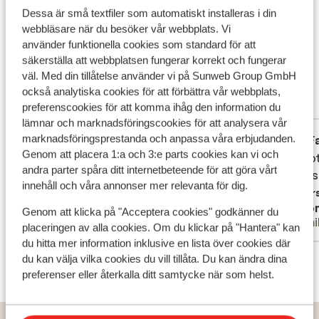
Det här är 100 % äkta kundrecensioner som verkligen
Dessa är små textfiler som automatiskt installeras i din
speglar deras upplevelser av vår produkt.
webbläsare när du besöker vår webbplats. Vi
använder funktionella cookies som standard för att
Mer om recensioner
säkerställa att webbplatsen fungerar korrekt och fungerar
Fantastisk
8.7
väl. Med din tillåtelse använder vi på Sunweb Group GmbH
27 omdömen
också analytiska cookies för att förbättra vår webbplats,
preferenscookies för att komma ihåg den information du
Mest bokad av partner
lämnar och marknadsföringscookies för att analysera vår
marknadsföringsprestanda och anpassa våra erbjudanden.
Fantastisk
för 3 veckor sedan
F
8.0
9.0
Genom att placera 1:a och 3:e parts cookies kan vi och
Fijne accommodatie, goede plek voor een
Fijne accommodatie, goede plek voor een
Top hot
Top hot
andra parter spåra ditt internetbeteende för att göra vårt
echte zon vakantie!
echte zon vakantie!
hotel i
hotel i
innehåll och våra annonser mer relevanta för dig.
Översätt till svenska
Övers
Jessie
Ano
Genom att klicka på "Acceptera cookies" godkänner du
Partner
Famil
placeringen av alla cookies. Om du klickar på "Hantera" kan
du hitta mer information inklusive en lista över cookies där
Visa alla 27 omdömen
du kan välja vilka cookies du vill tillåta. Du kan ändra dina
preferenser eller återkalla ditt samtycke när som helst.