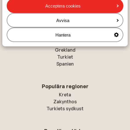
Hem
Solresor
Grekland
Santorini
Kamari
Acceptera cookies
Hotel Kamari Beach
Avvisa
Hantera
Populära länder
Grekland
Turkiet
Spanien
Populära regioner
Kreta
Zakynthos
Turkiets sydkust