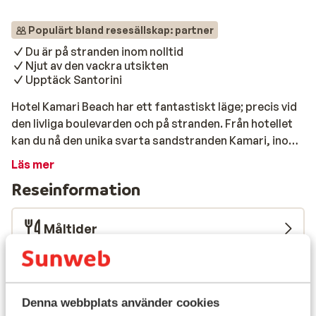
Populärt bland resesällskap: partner
Du är på stranden inom nolltid
Njut av den vackra utsikten
Upptäck Santorini
Hotel Kamari Beach har ett fantastiskt läge; precis vid
den livliga boulevarden och på stranden. Från hotellet
kan du nå den unika svarta sandstranden Kamari, inom
bara några steg. Dessutom finns det en stor pool, som
Läs mer
också har utsikt över det Egeiska havet. Det magnifika
Reseinformation
utomhuspoolområdet är en underbar plats att koppla
av på. Ta ett uppfriskande dopp i poolen eller koppla av
i en solstol och njut av utsikten. För en drink eller ett
Måltider
gott mellanmål kan du gå till poolbaren!
Flygresan
Vad våra gäster tycker
Denna webbplats använder cookies