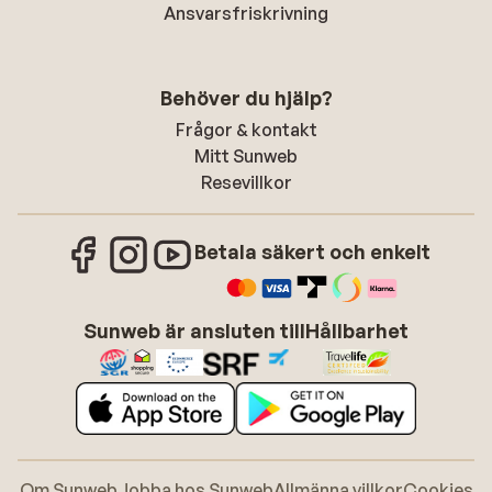
Ansvarsfriskrivning
Behöver du hjälp?
Frågor & kontakt
Mitt Sunweb
Resevillkor
Betala säkert och enkelt
Sunweb är ansluten till
Hållbarhet
Om Sunweb
Jobba hos Sunweb
Allmänna villkor
Cookies