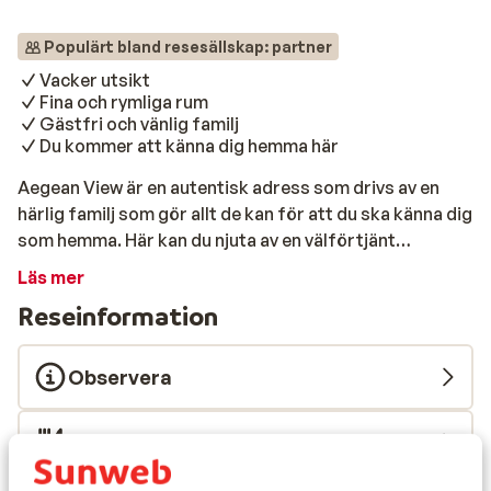
Populärt bland resesällskap: partner
Vacker utsikt
Fina och rymliga rum
Gästfri och vänlig familj
Du kommer att känna dig hemma här
Aegean View är en autentisk adress som drivs av en
härlig familj som gör allt de kan för att du ska känna dig
som hemma. Här kan du njuta av en välförtjänt
semester på den vackra ön Santorini, på ett mycket
Läs mer
avslappnat sätt. Det finns en trevlig pool att svalka sig
Reseinformation
under varma dagar och för barnen finns även en
separat barnpool. Inom 10 minuters promenad är du
redan på stenstranden och den trevliga boulevarden
Observera
som är full av krogar och barer. Det är också möjligt att
äta en bit på själva Aegean View och avsluta det med en
Måltider
god drink. Trevlig semester!