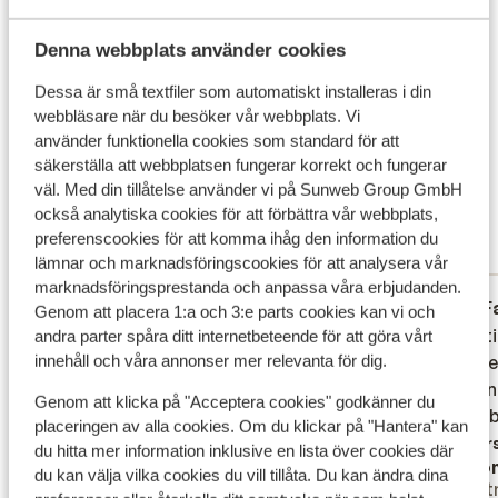
Flygresan
Denna webbplats använder cookies
Vad våra gäster tycker
Dessa är små textfiler som automatiskt installeras i din
Det här är 100 % äkta kundrecensioner som verkligen
webbläsare när du besöker vår webbplats. Vi
speglar deras upplevelser av vår produkt.
använder funktionella cookies som standard för att
Mer om recensioner
säkerställa att webbplatsen fungerar korrekt och fungerar
väl. Med din tillåtelse använder vi på Sunweb Group GmbH
Fantastisk
8.6
också analytiska cookies för att förbättra vår webbplats,
15 omdömen
preferenscookies för att komma ihåg den information du
Mest bokad av partner
lämnar och marknadsföringscookies för att analysera vår
marknadsföringsprestanda och anpassa våra erbjudanden.
Fantastisk
för 3 veckor sedan
F
8.0
8.6
Genom att placera 1:a och 3:e parts cookies kan vi och
Interieur gedateerd, schoonmaak wel elke
Interieur gedateerd, schoonmaak wel elke
Prachti
Prachti
andra parter spåra ditt internetbeteende för att göra vårt
innehåll och våra annonser mer relevanta för dig.
dag maar mag beter gedaan worden.
dag maar mag beter gedaan worden.
vriende
vriende
Bovenatenste etages het mooiste uitzicht.
Bovenatenste etages het mooiste uitzicht.
goed i
goed i
Genom att klicka på "Acceptera cookies" godkänner du
opfrisb
opfrisb
Översätt till svenska
placeringen av alla cookies. Om du klickar på "Hantera" kan
Övers
du hitta mer information inklusive en lista över cookies där
Mark Vroone
Ano
du kan välja vilka cookies du vill tillåta. Du kan ändra dina
Partner
Part