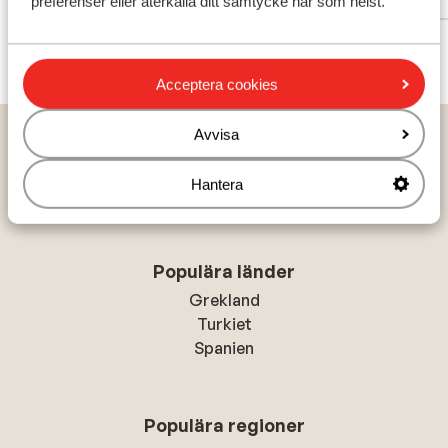
preferenser eller återkalla ditt samtycke när som helst.
Visa alla 15 omdömen
Acceptera cookies
Hem
Solresor
Grekland
Santorini
Kamari
Avvisa
Aegean View
Hantera
Populära länder
Grekland
Turkiet
Spanien
Populära regioner