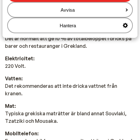
Avvisa
Valuta:
Den officiella valutan är euro.
Hantera
Dricks:
Det är normalt att ge 10 % av totalbeloppet i dricks på
barer och restauranger i Grekland.
Elektricitet:
220 Volt.
Vatten:
Det rekommenderas att inte dricka vattnet från
kranen.
Mat:
Typiska grekiska maträtter är bland annat Souvlaki,
Tzatziki och Mousaka.
Mobiltelefon: