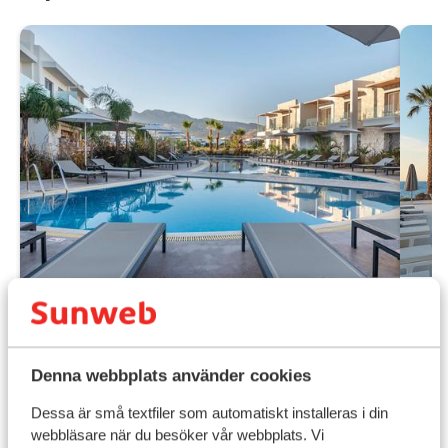
Fantastisk
8
Ir
Oneiro Boutique - endast
vuxna
Tiga
Denna webbplats använder cookies
Tigaki
Kos
Grekland
R
Dessa är små textfiler som automatiskt installeras i din
P
Endast vuxna 16+
F
webbläsare när du besöker vår webbplats. Vi
Vackert hotell i stadens centrum