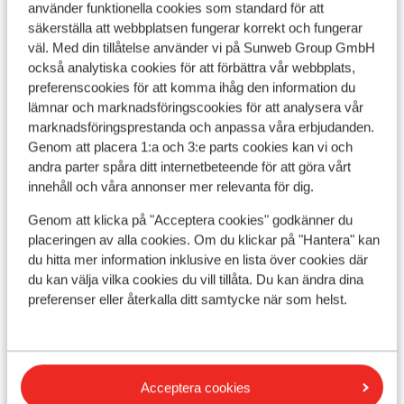
använder funktionella cookies som standard för att
Gångavstånd till Sandy Beach
säkerställa att webbplatsen fungerar korrekt och fungerar
pris per person från
Mån 28 Juni - Mån 5 Juli
Mån
11 313:-
väl. Med din tillåtelse använder vi på Sunweb Group GmbH
Frukost
2
person
Fru
också analytiska cookies för att förbättra vår webbplats,
Visa
preferenscookies för att komma ihåg den information du
lämnar och marknadsföringscookies för att analysera vår
marknadsföringsprestanda och anpassa våra erbjudanden.
Genom att placera 1:a och 3:e parts cookies kan vi och
andra parter spåra ditt internetbeteende för att göra vårt
innehåll och våra annonser mer relevanta för dig.
Praktisk information
Genom att klicka på "Acceptera cookies" godkänner du
Huvudstad:
placeringen av alla cookies. Om du klickar på "Hantera" kan
du hitta mer information inklusive en lista över cookies där
Huvudstad är Aten.
du kan välja vilka cookies du vill tillåta. Du kan ändra dina
Tidsskillnad:
preferenser eller återkalla ditt samtycke när som helst.
Grekland är 1 timme före Sverige.
Språk:
Det officiella språket är grekiska. Men du klarar dig på
Acceptera cookies
engelska (och delvis på tyska).