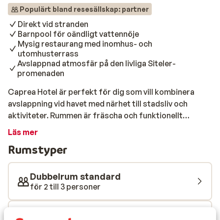
Populärt bland resesällskap: partner
Direkt vid stranden
Barnpool för oändligt vattennöje
Mysig restaurang med inomhus- och
utomhusterrass
Avslappnad atmosfär på den livliga Siteler-
promenaden
Caprea Hotel är perfekt för dig som vill kombinera
avslappning vid havet med närhet till stadsliv och
aktiviteter. Rummen är fräscha och funktionellt
inredda i ljusa färger och med moderna
Läs mer
bekvämligheter. Läge? Direkt på stranden i Siteler, bara
Rumstyper
4 km från Marmaris centrum – enkelt att ta sig dit med
lokal dolmuş. Här får du både lugn och liv, sol och skön
semesterstämning. Kliv rakt ut på stranden eller luta
Dubbelrum standard
dig tillbaka i en solstol med havet framför dig. På
för 2 till 3 personer
hotellets strand finns parasoller och solsängar att
låna. Vid poolområdet råder skön semesterkänsla – här
Enkelrum standard