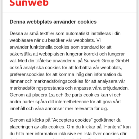
finns också en barnpool för de minsta. Njut av turkiska
för 1 person
och internationella smaker i hotellets restaurang, som
har både inomhus- och utomhusservering. Ta en paus i
Reseinformation
Denna webbplats använder cookies
baren eller slappna av med en drink vid den mysiga
poolbaren – semestern smakar alltid bättre i solen.
Dessa är små textfiler som automatiskt installeras i din
Måltider
webbläsare när du besöker vår webbplats. Vi
använder funktionella cookies som standard för att
säkerställa att webbplatsen fungerar korrekt och fungerar
Flygresan
väl. Med din tillåtelse använder vi på Sunweb Group GmbH
Vad våra gäster tycker
också analytiska cookies för att förbättra vår webbplats,
preferenscookies för att komma ihåg den information du
Det här är 100 % äkta kundrecensioner som verkligen
lämnar och marknadsföringscookies för att analysera vår
speglar deras upplevelser av vår produkt.
marknadsföringsprestanda och anpassa våra erbjudanden.
Genom att placera 1:a och 3:e parts cookies kan vi och
Mer om recensioner
andra parter spåra ditt internetbeteende för att göra vårt
Mest bokad av partner
innehåll och våra annonser mer relevanta för dig.
Hyfsad
för 2 veckor sedan
2.7
Genom att klicka på "Acceptera cookies" godkänner du
Gæster må vælge noget andet hjemmeside for at
Gæster må vælge noget andet hjemmeside for at
placeringen av alla cookies. Om du klickar på "Hantera" kan
booke ferie.
booke ferie.
du hitta mer information inklusive en lista över cookies där