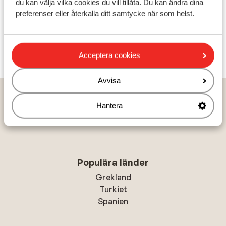
Översätt till svenska
du kan välja vilka cookies du vill tillåta. Du kan ändra dina
Lone
preferenser eller återkalla ditt samtycke när som helst.
Partner
Visa alla 1 omdömen
Acceptera cookies
Avvisa
Hem
Solresor
Turkiet
Marmariskusten
Marmaris
Hantera
Caprea Hotel
Populära länder
Grekland
Turkiet
Spanien