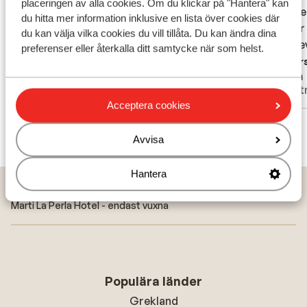
placeringen av alla cookies. Om du klickar på "Hantera" kan
hjælpsomt og proff. Under hele forløbet
hjælpsomt og proff. Under hele forløbet
optagel
optagel
du hitta mer information inklusive en lista över cookies där
var personalet særdeles venligt,
var personalet særdeles venligt,
det var
det var
du kan välja vilka cookies du vill tillåta. Du kan ändra dina
hjælpsomt.
hjælpsomt.
beskrev
beskreve
preferenser eller återkalla ditt samtycke när som helst.
om aft
Översätt till svenska
Övers
Troels Johansen
Finn
reelt k
Partner
Part
Acceptera cookies
Visa alla 3 omdömen
Avvisa
Hantera
Hem
Solresor
Turkiet
Marmariskusten
Içmeler
Marti La Perla Hotel - endast vuxna
Populära länder
Grekland