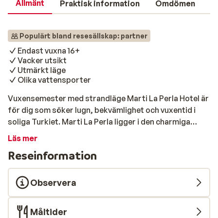
Allmänt
Praktisk information
Omdömen
Populärt bland resesällskap: partner
Endast vuxna 16+
Vacker utsikt
Utmärkt läge
Olika vattensporter
Vuxensemester med strandläge Marti La Perla Hotel är
för dig som söker lugn, bekvämlighet och vuxentid i
soliga Turkiet. Marti La Perla ligger i den charmiga
badorten Içmeler – en plats som bjuder på vacker
Läs mer
natur, vänlig atmosfär och ett strandliv utöver det
Reseinformation
vanliga. Här bor du direkt vid havet, bara en kort
promenad från centrum. Perfekt för par eller vänner
som vill njuta av kvalitetstid tillsammans. Strand & pool
Observera
Hotellet har ett fantastiskt läge precis vid stranden, så
du kan börja varje dag med ett dopp i havet. Vill du
Måltider
hellre ta det lugnt bland grönska? Då väntar poolen,