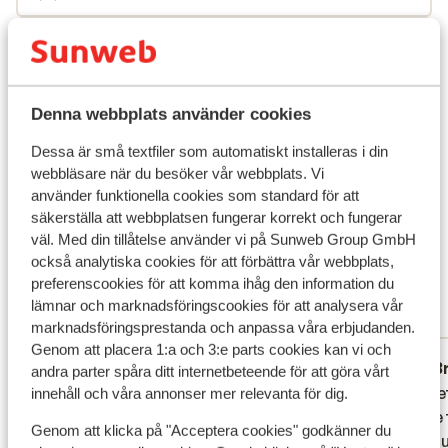
omgiven av en lummig trädgård – en riktig oas för
avkoppling. Mat & dryck All inclusive ingår i vistelsen –
Flygresan
så du kan njuta av alla måltider, snacks och drycker
utan att tänka på plånboken. Det är bara att slappna av
Hållbarhetscertifierad
och låta semesterkänslan ta över, från frukost till
Denna webbplats använder cookies
kvällsdrink. Omgivningarna Restauranger och kaféer
Vad våra gäster tycker
Dessa är små textfiler som automatiskt installeras i din
finns vid stranden och runt om i Içmeler. Köket är både
webbläsare när du besöker vår webbplats. Vi
turkiskt och internationellt. Mindre mataffär finns i
Det här är 100 % äkta kundrecensioner som verkligen
använder funktionella cookies som standard för att
byn. Strandpromenaden in till Marmaris är kantad av
speglar deras upplevelser av vår produkt.
säkerställa att webbplatsen fungerar korrekt och fungerar
serveringar, restauranger och kaféer. För ett större
Mer om recensioner
väl. Med din tillåtelse använder vi på Sunweb Group GmbH
utbud av aktiviteter, underhållning och nattliv bör du
också analytiska cookies för att förbättra vår webbplats,
Fantastisk
8
göra en utflykt till den närliggande Marmaris, där
preferenscookies för att komma ihåg den information du
3 omdömen
tempot är betydligt högre.
lämnar och marknadsföringscookies för att analysera vår
Mest bokad av partner
marknadsföringsprestanda och anpassa våra erbjudanden.
Genom att placera 1:a och 3:e parts cookies kan vi och
Fantastisk
6 juni 2026
B
9.6
7.3
andra parter spåra ditt internetbeteende för att göra vårt
Hotellet La Perla har en meget ideel
Hotellet La Perla har en meget ideel
Hotelle
Hotelle
innehåll och våra annonser mer relevanta för dig.
beliggenhed. Vi ankom sent - kl. 2 om
beliggenhed. Vi ankom sent - kl. 2 om
mange t
mange t
Genom att klicka på "Acceptera cookies" godkänner du
natten, men personalet var yderst
natten, men personalet var yderst
"compu
"compu