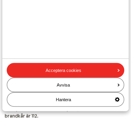
I varje bokning måste minst en person vara 18 år eller
äldre.
Att resa med korrekta handlingar är ditt eget ansvar.
Sunweb kan inte hållas ansvariga för detta.
Vaccination:
För aktuell information om vaccinationer, besök din
Acceptera cookies
lokala vårdcentral eller vaccinationcentral.
Avvisa
Nödnummer:
Hantera
Det spanska nödnumret för polis, ambulans och
brandkår är 112.