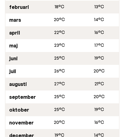
februari
18°C
13°C
mars
20°C
14°C
april
22°C
16°C
maj
23°C
17°C
juni
25°C
19°C
juli
26°C
20°C
augusti
27°C
21°C
september
25°C
20°C
oktober
25°C
19°C
november
20°C
16°C
december
19°C
14°C