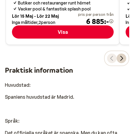
Butiker och restauranger runt hörnet
N
Vacker pool & fantastisk splash pool
F
pris per person från
Lör 15 Maj - Lör 22 Maj
Lör 
6 885:-
Inga måltider
2
person
Inga
Visa
Praktisk information
Huvudstad:
Spaniens huvudstad är Madrid.
Språk:
Det officiella språket är spanska. Men du kan ofta