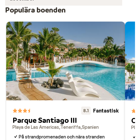
Populära boenden
Fantastisk
8.1
Parque Santiago III
Co
Playa de Las Americas
Teneriffa
Spanien
Pla
På strandpromenaden och nära stranden
I