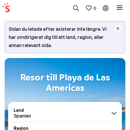
0
Sidan du letade efter existerar inte längre. Vi
har omdirigerat dig till ett land, region, eller
annan relevant sida.
Resor till Playa de Las
Americas
Land
Spanien
Region