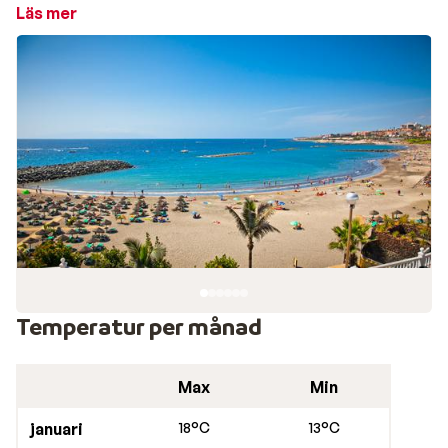
av de många stränderna längs kusten, med möjlighet
Läs mer
till både vattensporter och avkopplande dagar. När
kvällen kommer finns det nöjen för alla, oavsett ålder
och intressen.
Restauranger och uteliv i Playa De Las Américas
I Playa de las Américas finns ett brett utbud av
restauranger, barer och nattklubbar. Här finns både
lokala och internationella restauranger och vill du ta
något i farten finns välkända snabbmatställen som du
kan besöka. Playa de las Americas är nattlivets
centrum i södra Teneriffa och i området kring Las
Veronicas garanteras mysiga barer och diskotek att
festen fortsätter fram till gryningen.
Temperatur per månad
Max
Min
januari
18°C
13°C