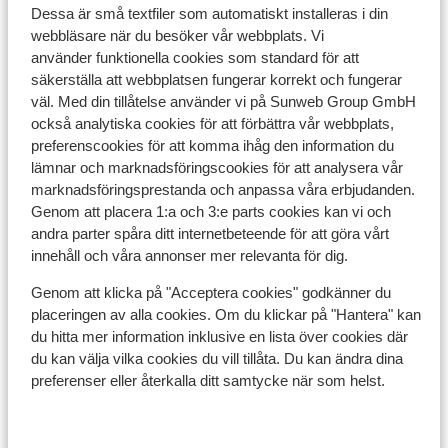
Dessa är små textfiler som automatiskt installeras i din
Spänning:
webbläsare när du besöker vår webbplats. Vi
använder funktionella cookies som standard för att
Spänningen är 230 volt.
säkerställa att webbplatsen fungerar korrekt och fungerar
väl. Med din tillåtelse använder vi på Sunweb Group GmbH
också analytiska cookies för att förbättra vår webbplats,
preferenscookies för att komma ihåg den information du
Resehandlingar:
lämnar och marknadsföringscookies för att analysera vår
marknadsföringsprestanda och anpassa våra erbjudanden.
Du måste ha ett giltigt pass eller ett nationellt ID-kort.
Genom att placera 1:a och 3:e parts cookies kan vi och
andra parter spåra ditt internetbeteende för att göra vårt
Om du inte har svenskt medborgarskap är det viktigt
innehåll och våra annonser mer relevanta för dig.
att kontrollera om andra regler gäller. Kontrollera med
ambassaden för det land du vill resa till och de länder
Genom att klicka på "Acceptera cookies" godkänner du
du reser igenom.
placeringen av alla cookies. Om du klickar på "Hantera" kan
du hitta mer information inklusive en lista över cookies där
du kan välja vilka cookies du vill tillåta. Du kan ändra dina
preferenser eller återkalla ditt samtycke när som helst.
Observera!
För Spanien gäller följande: