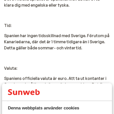
klara dig med engelska eller tyska.
Tid:
Spanien har ingen tidsskillnad med Sverige. Förutom på
Kanarieöarna, där det är 1 timme tidigare än i Sverige.
Detta gäller både sommar- och vintertid.
Valuta:
Spaniens officiella valuta är euro. Att ta ut kontanter i
Spanien och på Kanarieöarna är inga problem. Det finns
uttagsautomater nästan överallt där du kan ta ut
kontanter. Det går också bra att betala med kreditkort
på många ställen.
Denna webbplats använder cookies