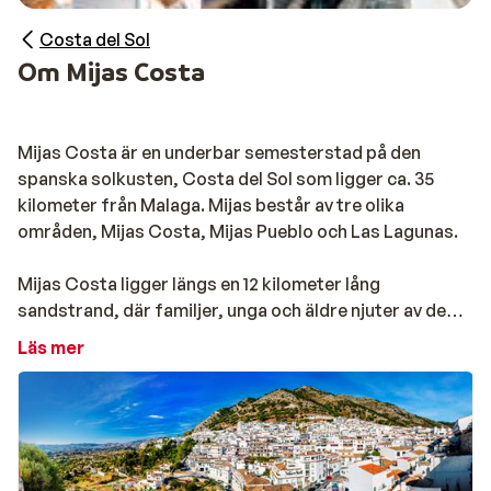
Costa del Sol
Om Mijas Costa
Mijas Costa är en underbar semesterstad på den
spanska solkusten, Costa del Sol som ligger ca. 35
kilometer från Malaga. Mijas består av tre olika
områden, Mijas Costa, Mijas Pueblo och Las Lagunas.
Mijas Costa ligger längs en 12 kilometer lång
sandstrand, där familjer, unga och äldre njuter av de
långa soliga dagarna på Costa del Sol. Här hittar du
Läs mer
mysiga glasskaféer, små fiskrestauranger och hotell.
Du Kan även hyra solstolar och paraplyer, söker du lite
fart och äventyr finns det dessutom många
vattensporter.