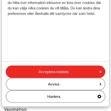
Du måste ha ett giltigt pass eller ett nationellt ID-kort.
du hitta mer information inklusive en lista över cookies där
du kan välja vilka cookies du vill tillåta. Du kan ändra dina
Om du inte har svenskt medborgarskap är det viktigt
preferenser eller återkalla ditt samtycke när som helst.
att kontrollera om andra regler gäller. Kontrollera med
ambassaden för det land du vill resa till och de länder
du reser igenom.
Observera!
För Spanien gäller följande:
I varje bokning måste minst en person vara 18 år eller
Acceptera cookies
äldre.
Att resa med korrekta handlingar är ditt eget ansvar.
Avvisa
Sunweb kan inte hållas ansvariga för detta.
Hantera
Vaccination: