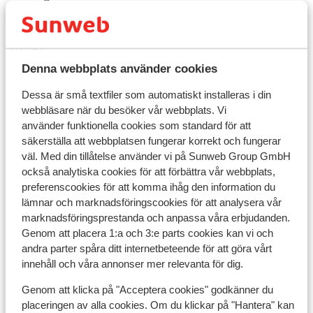
Valuta:
Denna webbplats använder cookies
Spaniens officiella valuta är euro. Att ta ut kontanter i
Dessa är små textfiler som automatiskt installeras i din
Spanien och på Kanarieöarna är inga problem. Det finns
webbläsare när du besöker vår webbplats. Vi
uttagsautomater nästan överallt där du kan ta ut
använder funktionella cookies som standard för att
kontanter. Det går också bra att betala med kreditkort
säkerställa att webbplatsen fungerar korrekt och fungerar
på många ställen.
väl. Med din tillåtelse använder vi på Sunweb Group GmbH
också analytiska cookies för att förbättra vår webbplats,
preferenscookies för att komma ihåg den information du
Spänning:
lämnar och marknadsföringscookies för att analysera vår
marknadsföringsprestanda och anpassa våra erbjudanden.
Spänningen är 230 volt.
Genom att placera 1:a och 3:e parts cookies kan vi och
andra parter spåra ditt internetbeteende för att göra vårt
innehåll och våra annonser mer relevanta för dig.
Resehandlingar:
Genom att klicka på "Acceptera cookies" godkänner du
placeringen av alla cookies. Om du klickar på "Hantera" kan