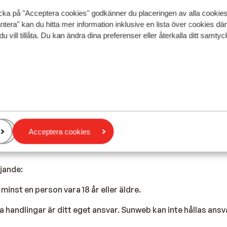
cka på "Acceptera cookies" godkänner du placeringen av alla cookie
t.
ntera" kan du hitta mer information inklusive en lista över cookies där
du vill tillåta. Du kan ändra dina preferenser eller återkalla ditt samt
t pass eller ett nationellt ID-kort.
t medborgarskap är det viktigt att kontrollera om andra reg
saden för det land du vill resa till och de länder du reser i
Acceptera cookies
ljande:
minst en person vara 18 år eller äldre.
 handlingar är ditt eget ansvar. Sunweb kan inte hållas ansv