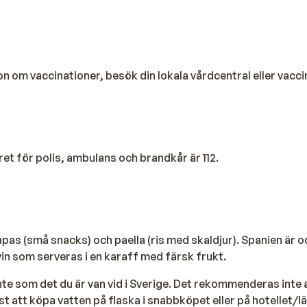
on om vaccinationer, besök din lokala vårdcentral eller vacci
t för polis, ambulans och brandkår är 112.
apas (små snacks) och paella (ris med skaldjur). Spanien är 
 vin som serveras i en karaff med färsk frukt.
inte som det du är van vid i Sverige. Det rekommenderas inte 
st att köpa vatten på flaska i snabbköpet eller på hotellet/