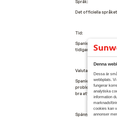
Språk:
Det officiella språke
Tid:
Spanien har ingen tid
tidigare än i Sverige
Denna webb
Valuta:
Dessa är små 
webbplats. Vi
Spaniens officiella va
fungerar korr
problem. Det finns ut
analytiska coo
bra att betala med kr
information d
marknadsförin
cookies kan vi
Spänning:
annonser mer 