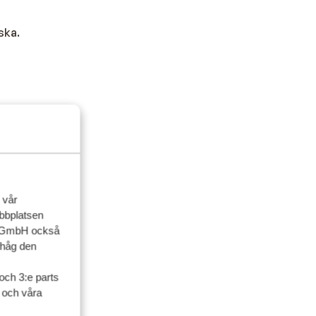
ska.
1 timme
 vår
ebbplatsen
na är inga
up GmbH också
et går också
ihåg den
och 3:e parts
l och våra