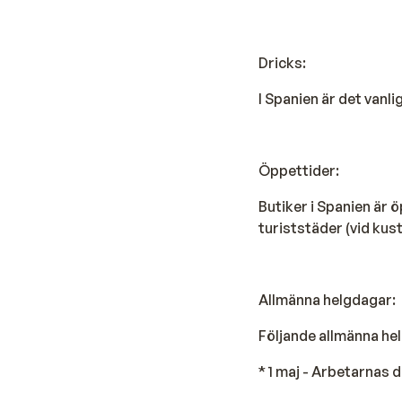
Dricks:
I Spanien är det vanli
Öppettider:
Butiker i Spanien är 
turiststäder (vid kus
Allmänna helgdagar:
Följande allmänna hel
* 1 maj - Arbetarnas 