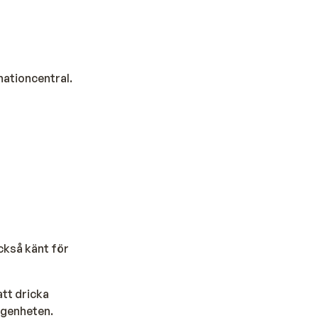
nationcentral.
också känt för
att dricka
lägenheten.