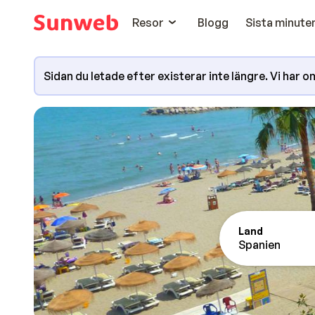
Resor
Blogg
Sista minute
Sidan du letade efter existerar inte längre. Vi har omd
Land
Spanien