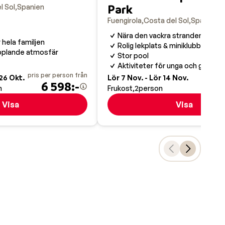
Park
l Sol
Spanien
Fuengirola
Costa del Sol
Spanien
Nära den vackra stranden
 hela familjen
Rolig lekplats & miniklubb
opplande atmosfär
Stor pool
Aktiviteter för unga och gamla
pris per person från
pris pe
26 Okt.
Lör 7 Nov. - Lör 14 Nov.
6 598:-
4
n
Frukost
2
person
Visa
Visa