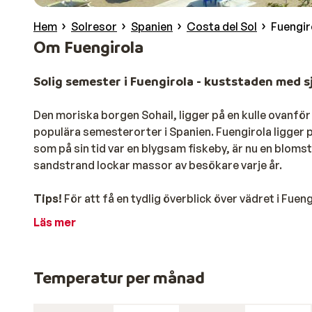
Hem
Solresor
Spanien
Costa del Sol
Fuengir
Om Fuengirola
Solig semester i Fuengirola - kuststaden med s
Den moriska borgen Sohail, ligger på en kulle ovanför
populära semesterorter i Spanien. Fuengirola ligger 
som på sin tid var en blygsam fiskeby, är nu en blom
sandstrand lockar massor av besökare varje år.
Tips!
För att få en tydlig överblick över vädret i Fuen
Läs mer
Fuengirola har fått smeknamnet "Den vita staden", vil
Över hela staden möts du av mysiga torg med kaféer 
stadens butiker. Här kan du köpa allt från internatio
Temperatur per månad
också att besöka stadens marknad som hålls varje tis
exempel stadens zoo eller Aqua Mijas, stadens stora äv