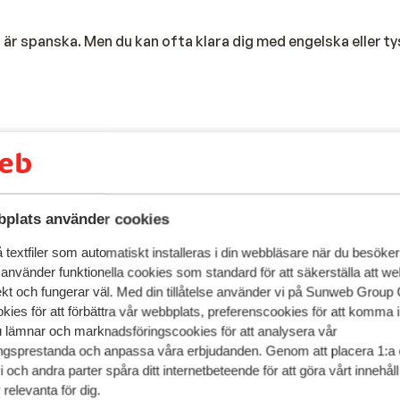
t är spanska. Men du kan ofta klara dig med engelska eller ty
sskillnad med Sverige. Förutom på Kanarieöarna, där det är 
. Detta gäller både sommar- och vintertid.
plats använder cookies
textfiler som automatiskt installeras i din webbläsare när du besöker
 använder funktionella cookies som standard för att säkerställa att w
luta är euro. Att ta ut kontanter i Spanien och på Kanarieöar
ekt och fungerar väl. Med din tillåtelse använder vi på Sunweb Gro
tagsautomater nästan överallt där du kan ta ut kontanter. D
kies för att förbättra vår webbplats, preferenscookies för att komma 
editkort på många ställen.
u lämnar och marknadsföringscookies för att analysera vår
gsprestanda och anpassa våra erbjudanden. Genom att placera 1:a 
 och andra parter spåra ditt internetbeteende för att göra vårt innehål
relevanta för dig.