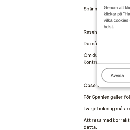
Genom att kli
Spänningen är 230 vol
klickar på "Ha
vilka cookies 
helst.
Resehandlingar:
Du måste ha ett giltig
Om du inte har svensk
Kontrollera med ambas
Hantera
Avvisa
Observera!
För Spanien gäller fö
I varje bokning måste 
Att resa med korrekta
detta.