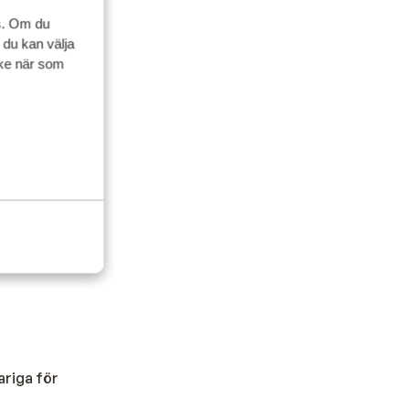
s. Om du
 du kan välja
ycke när som
ler gäller.
genom.
ariga för