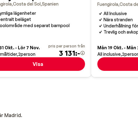
girola
Costa del Sol
Spanien
Fuengirola
Costa de
ymliga lägenheter
All Inclusive
entralt beläget
Nära stranden
oolområde med separat barnpool
Underhållning för
Trevlig och avk
pris per person från
31 Okt. - Lör 7 Nov.
Mån 19 Okt. - Mån 
3 131:-
 måltider
2
person
All inclusive
2
perso
Visa
r Madrid.