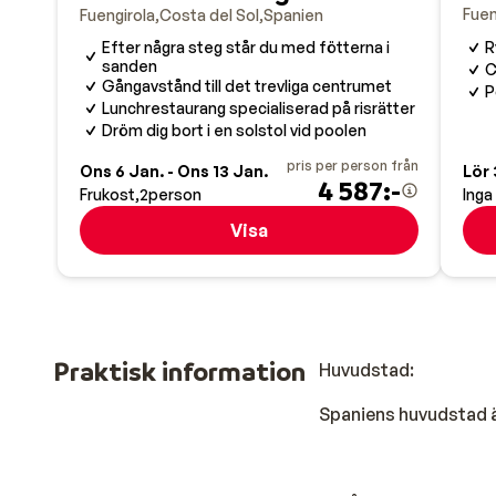
Fuen
Fuengirola
Costa del Sol
Spanien
Efter några steg står du med fötterna i
R
sanden
C
Gångavstånd till det trevliga centrumet
P
Lunchrestaurang specialiserad på risrätter
Dröm dig bort i en solstol vid poolen
pris per person från
Ons 6 Jan. - Ons 13 Jan.
Lör 
4 587:-
Frukost
2
person
Inga
Visa
Praktisk information
Huvudstad:
Spaniens huvudstad ä