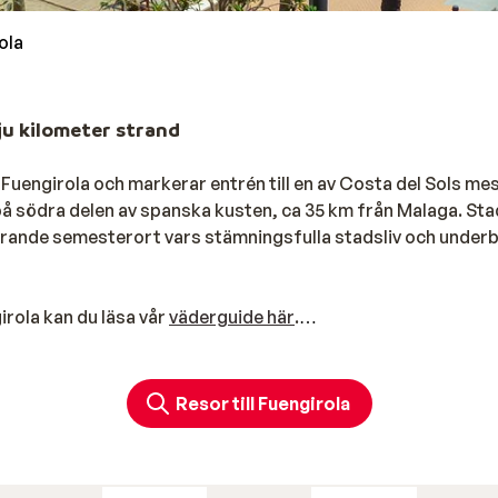
ola
ju kilometer strand
 Fuengirola och markerar entrén till en av Costa del Sols me
på södra delen av spanska kusten, ca 35 km från Malaga. Sta
strande semesterort vars stämningsfulla stadsliv och under
girola kan du läsa vår
väderguide här
.
ket refererar till de vitkalkade husen som dominerar stadsb
och restauranger, och i de smala gatorna kan du utforska
Resor till Fuengirola
nella varumärken till lokala delikatesser. Det rekommenderas
dag. Fuengirola erbjuder många mysiga familjeaktiviteter. Ti
entyrsbad. Från Fuengirola är det inte långt till den lyxiga