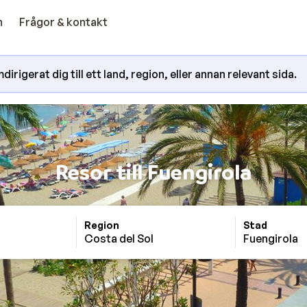
n
Frågor & kontakt
irigerat dig till ett land, region, eller annan relevant sida.
Resor till Fuengirola
Region
Stad
Costa del Sol
Fuengirola