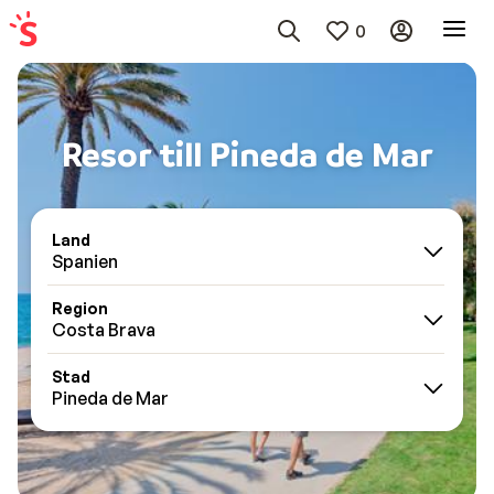
0
Resor till Pineda de Mar
Land
Spanien
Region
Costa Brava
Stad
Pineda de Mar