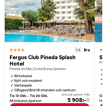
Bra
7.8
Fergus Club Pineda Splash
So
Hotel
Pin
Pineda de Mar
Costa Brava
Spanien
H
N
All Inclusive
V
Nytt och modernt
G
Vattenpark
Gångavstånd till stranden och centrum
pris per person från
Tis 13 Okt. - Tis 20 Okt.
Ons
5 908:-
All inclusive
2
person
Hal