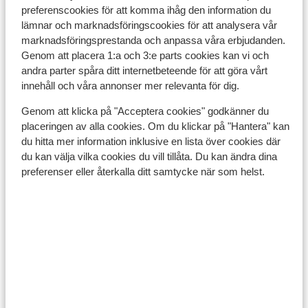
preferenscookies för att komma ihåg den information du
lämnar och marknadsföringscookies för att analysera vår
Resehandlingar:
marknadsföringsprestanda och anpassa våra erbjudanden.
Genom att placera 1:a och 3:e parts cookies kan vi och
Du måste ha ett giltigt pass eller ett nationellt ID-kort.
andra parter spåra ditt internetbeteende för att göra vårt
innehåll och våra annonser mer relevanta för dig.
Om du inte har svenskt medborgarskap är det viktigt
Genom att klicka på "Acceptera cookies" godkänner du
att kontrollera om andra regler gäller. Kontrollera med
placeringen av alla cookies. Om du klickar på "Hantera" kan
ambassaden för det land du vill resa till och de länder
du hitta mer information inklusive en lista över cookies där
du reser igenom.
du kan välja vilka cookies du vill tillåta. Du kan ändra dina
preferenser eller återkalla ditt samtycke när som helst.
Observera!
För Spanien gäller följande:
I varje bokning måste minst en person vara 18 år eller
äldre.
Att resa med korrekta handlingar är ditt eget ansvar.