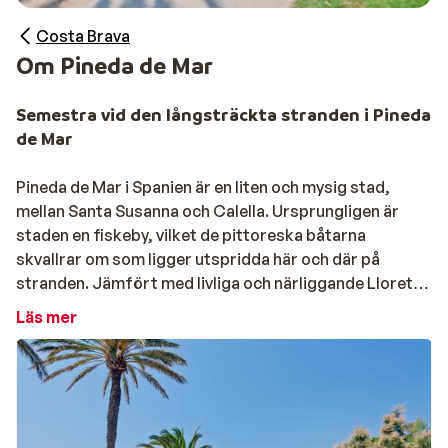
Costa Brava
Om Pineda de Mar
Semestra vid den långsträckta stranden i Pineda
de Mar
Pineda de Mar i Spanien är en liten och mysig stad,
mellan Santa Susanna och Calella. Ursprungligen är
staden en fiskeby, vilket de pittoreska båtarna
skvallrar om som ligger utspridda här och där på
stranden. Jämfört med livliga och närliggande Lloret
de Mar är det väldigt lugnt här.
Läs mer
Pineda de Mar har behållit sin spanska charm, här hittar
du ett vackert gammalt centrum med ett torg fullt av
mysiga uteserveringar som är en mötesplats för
lokalbefolkningen.