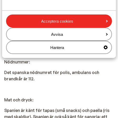
Sunweb kan inte hållas ansvariga för detta.
Acceptera cookies
Vaccination:
För aktuell information om vaccinationer, besök din
Avvisa
lokala vårdcentral eller vaccinationcentral.
Hantera
Nödnummer:
Det spanska nödnumret för polis, ambulans och
brandkår är 112.
Mat och dryck:
Spanien är känt för tapas (små snacks) och paella (ris
med skaldjur). Spanien är också känt för sangria: ett