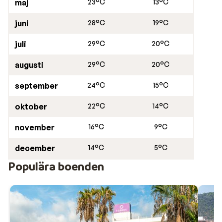
maj
23°C
13°C
juni
28°C
19°C
juli
29°C
20°C
augusti
29°C
20°C
september
24°C
15°C
oktober
22°C
14°C
november
16°C
9°C
december
14°C
5°C
Populära boenden