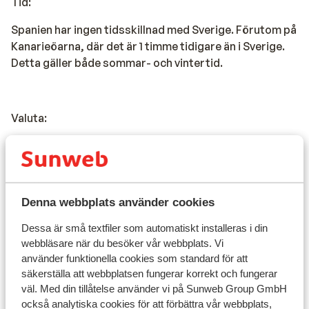
Tid:
Spanien har ingen tidsskillnad med Sverige. Förutom på
Kanarieöarna, där det är 1 timme tidigare än i Sverige.
Detta gäller både sommar- och vintertid.
Valuta:
Spaniens officiella valuta är euro. Att ta ut kontanter i
Spanien och på Kanarieöarna är inga problem. Det finns
uttagsautomater nästan överallt där du kan ta ut
kontanter. Det går också bra att betala med kreditkort
Denna webbplats använder cookies
på många ställen.
Dessa är små textfiler som automatiskt installeras i din
webbläsare när du besöker vår webbplats. Vi
använder funktionella cookies som standard för att
Spänning:
säkerställa att webbplatsen fungerar korrekt och fungerar
väl. Med din tillåtelse använder vi på Sunweb Group GmbH
Spänningen är 230 volt.
också analytiska cookies för att förbättra vår webbplats,