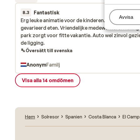
Fantastisk
8 aug.
8.3
Hantera
Avvisa
Erg leuke animatie voor de kinderen. Lekker en
Erg leuke animatie voor de kinderen. Lekker en
gevarieerd eten. Vriendelijke medewerkers. Helling
gevarieerd eten. Vriendelijke medewerkers. Helling
park zorgt voor fitte vakantie. Auto wel zinvol gezi
park zorgt voor fitte vakantie. Auto wel zinvol gezi
de ligging.
de ligging.
Översätt till svenska
Anonym
Familj
Visa alla 14 omdömen
Hem
Solresor
Spanien
Costa Blanca
El Camp