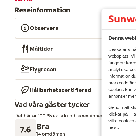
koppla av och njuta av en jacuzzi eller en skön mass
Reseinformation
roligt i miniklubben och lekplatsen. Utbudet av mat o
Acantilado är en riktig höjdare! Läckra rätter servera
kan du bege dig till den mysiga baren. Faktum är att du 
Observera
under de härliga långa sommardagarna.
Denna webb
Måltider
Dessa är små 
webbplats. Vi
fungerar korr
Flygresan
analytiska coo
information d
marknadsförin
Hållbarhetscertifierad
cookies kan vi
annonser mer 
Vad våra gäster tycker
Genom att kli
klickar på "Ha
Det här är 100 % äkta kundrecensioner som verkligen 
vilka cookies 
Bra
7.6
helst.
14 omdömen