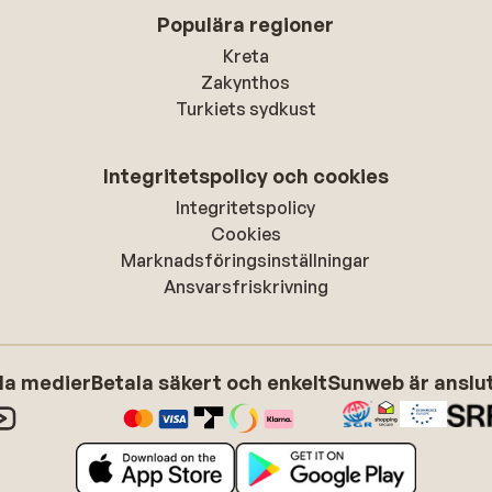
Populära regioner
Kreta
Zakynthos
Turkiets sydkust
Integritetspolicy och cookies
Integritetspolicy
Cookies
Marknadsföringsinställningar
Ansvarsfriskrivning
ala medier
Betala säkert och enkelt
Sunweb är anslute