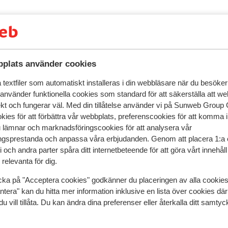
age. Yngre semesterfirare kommer att ha
ch dryck på Hotel Occidental Pueblo
s i restaurangerna och för en trevlig drink
hittar allt du behöver här för att ha roligt
plats använder cookies
textfiler som automatiskt installeras i din webbläsare när du besöker
 använder funktionella cookies som standard för att säkerställa att w
ekt och fungerar väl. Med din tillåtelse använder vi på Sunweb Gro
kies för att förbättra vår webbplats, preferenscookies för att komma 
u lämnar och marknadsföringscookies för att analysera vår
gsprestanda och anpassa våra erbjudanden. Genom att placera 1:a 
 och andra parter spåra ditt internetbeteende för att göra vårt innehål
relevanta för dig.
cka på "Acceptera cookies" godkänner du placeringen av alla cookie
ntera" kan du hitta mer information inklusive en lista över cookies där
speglar deras upplevelser av vår produkt.
Mer om recensio
du vill tillåta. Du kan ändra dina preferenser eller återkalla ditt samt
Mest bokad av p