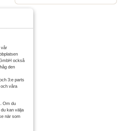
 vår
ebbplatsen
up GmbH också
ihåg den
och 3:e parts
l och våra
s. Om du
 du kan välja
ner
ycke när som
artner