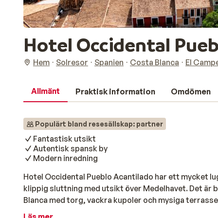
Hotel Occidental Pueb
Hem
Solresor
Spanien
Costa Blanca
El Campe
Allmänt
Praktisk information
Omdömen
Populärt bland resesällskap: partner
Fantastisk utsikt
Autentisk spansk by
Modern inredning
Hotel Occidental Pueblo Acantilado har ett mycket lu
klippig sluttning med utsikt över Medelhavet. Det är 
Blanca med torg, vackra kupoler och mysiga terrasse
inrymda i färgglada stugor. För ett uppfriskande dopp
Läs mer