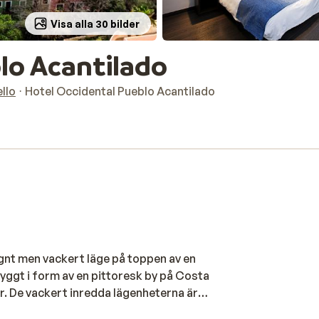
Visa alla 30 bilder
lo Acantilado
llo
Hotel Occidental Pueblo Acantilado
gnt men vackert läge på toppen av en
byggt i form av en pittoresk by på Costa
r. De vackert inredda lägenheterna är
 finns det en pool och ett spa där du kan