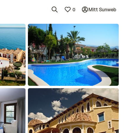
0
Mitt Sunweb