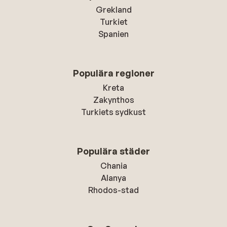
geen drinken. Ik snap de theorie erachter
Grekland
qua duurzaamheid en ecologie, maar
Turkiet
serveer dan drank in glazen die je ook moet
Spanien
afwassen. Voor praktisch alles vragen ze
een borg, nooit meegemaakt! Het eten is
geen hoogvlieger, maar als je een beetje
Populära regioner
oplet wat je neemt zit er zeker wel wat
tussen dat je lust. Buffet is ook klein en de
Kreta
vruchtensappen bij het ontbijt zijn niet te
Zakynthos
drinken. Onze zoon zijn polsbandje was
Turkiets sydkust
kwijt op dag 2 van onze vakantie. Heb eerst
een half uur aangeschoven aan de receptie
waar het voor geen meter vooruit ging
Populära städer
omdat premium gasten voorrang hebben.
Chania
Dan word ik aangesproken door piraat
Alanya
nummer 1 die vraagt om mij te helpen. Ik leg
Rhodos-stad
uit dat ik een nieuw polsbandje voor mijn
zoon nodig heb. Die zegt dan moet je in de
rij blijven staan. Een tijdje later word ik