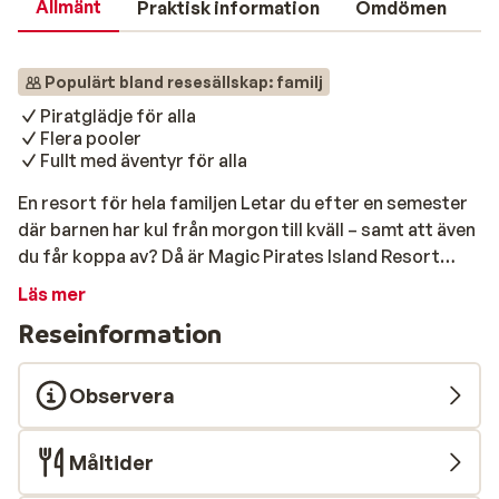
Allmänt
Praktisk information
Omdömen
Populärt bland resesällskap: familj
Piratglädje för alla
Flera pooler
Fullt med äventyr för alla
En resort för hela familjen Letar du efter en semester
där barnen har kul från morgon till kväll – samt att även
du får koppa av? Då är Magic Pirates Island Resort
något för er. Här bor ni i Benidorms utkant, bara 5
Läs mer
kilometer från stranden och stadens centrum. Hotellet
Reseinformation
är skapat för barnfamiljer som vill ha både upplevelser
och bekvämlighet på ett och samma ställe. Ni har även
fri tillgång till Terra Natura Zoo och Aqua Natura
Observera
vattenpark. Strand & pool Här väntar tre stora pooler
som ni kan välja mellan – perfekta för både lek och
Måltider
avkoppling. Den stora stjärnan är dock den
färgsprakande piratvattenparken med rutschkanor.