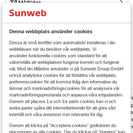
Måltider
Flygresan
Denna webbplats använder cookies
Vad våra gäster tycker
Dessa är små textfiler som automatiskt installeras i din
Det här är 100 % äkta kundrecensioner som verkligen
webbläsare när du besöker vår webbplats. Vi
speglar deras upplevelser av vår produkt.
använder funktionella cookies som standard för att
Mer om recensioner
säkerställa att webbplatsen fungerar korrekt och fungerar
Bra
väl. Med din tillåtelse använder vi på Sunweb Group GmbH
7.4
också analytiska cookies för att förbättra vår webbplats,
3 omdömen
preferenscookies för att komma ihåg den information du
Mest bokad av partner
lämnar och marknadsföringscookies för att analysera vår
marknadsföringsprestanda och anpassa våra erbjudanden.
Bra
14 jan. 2026
F
6.4
8.0
Genom att placera 1:a och 3:e parts cookies kan vi och
Ruim appartement met ruime balkons. Wel
Ruim appartement met ruime balkons. Wel
Mooi a
Mooi a
andra parter spåra ditt internetbeteende för att göra vårt
zo prettig als je een maand verblijft in de
zo prettig als je een maand verblijft in de
bedden
bedden
innehåll och våra annonser mer relevanta för dig.
winter. Ligging prime in nabijheid van 2
winter. Ligging prime in nabijheid van 2
lekker 
lekker 
Genom att klicka på "Acceptera cookies" godkänner du
supermarkten. Wel heel gehorig
supermarkten. Wel heel gehorig
Övers
placeringen av alla cookies. Om du klickar på "Hantera" kan