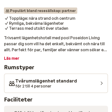
Populärt bland resesällskap: partner
Toppläge: nära strand och centrum
Rymliga, bekväma lägenheter
Terrass med utsikt över staden
Trivsamt lägenhetshotell med pool Poseidon Living
passar dig som vill ha det enkelt, bekvämt och nära till
allt. Perfekt för par, familjer eller vänner som söker en
flexibel semester med friheten som en lägenhet ger –
Läs mer
men med tillgång till hotellfaciliteter. Poseidon Living
Rumstyper
ligger mitt i Benidorm, bara en kort promenad från
både stranden och stadens liv. Här kombineras
avkoppling med praktiskt läge. Strand & pool På bara
Tvårumslägenhet standard
några minuter når du stranden – idealiskt för soliga
för 2 till 4 personer
dagar med sand mellan tårna och svalkande dopp i
havet. Vill du hellre hänga kvar vid boendet, finns en
Faciliteter
trevlig pool att njuta av, samt en takterrass med utsikt
över staden. Som gäst får du också tillgång till