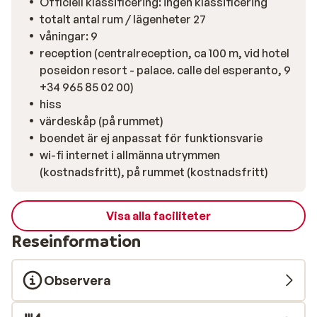
Officiell klassificering: ingen klassificering
Poseidon Resorts inomhus- och utomhuspooler. Mer
totalt antal rum / lägenheter 27
bad, mer semester! Mat & dryck Inga måltider ingår.
våningar: 9
Laga din egen frukost i köket, eller slå dig ner på
reception (centralreception, ca 100 m, vid hotel
balkongen med något gott från supermarket runt
poseidon resort - palace. calle del esperanto, 9
hörnet. För mer variation kan du ta del av
+34 965 85 02 00)
restaurangerna på Poseidon Resort – perfekt om du
hiss
vill slippa tänka på matlagning under semestern.
värdeskåp (på rummet)
Omgivningarna Med både centrum och strand inom
boendet är ej anpassat för funktionsvarie
gångavstånd bor du mitt i Benidorms semesterpuls.
wi-fi internet i allmänna utrymmen
Här väntar mysiga restauranger, butiker, kaféer och
(kostnadsfritt), på rummet (kostnadsfritt)
kvällsliv bara runt hörnet. Den närliggande
supermarket gör din vistelse enkel och smidig.
Visa alla faciliteter
Reseinformation
Observera