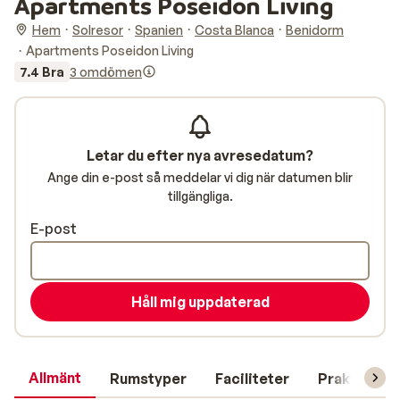
Apartments Poseidon Living
Hem
Solresor
Spanien
Costa Blanca
Benidorm
Apartments Poseidon Living
7.4 Bra
3 omdömen
Letar du efter nya avresedatum?
Ange din e-post så meddelar vi dig när datumen blir
tillgängliga.
E-post
Håll mig uppdaterad
Allmänt
Rumstyper
Faciliteter
Praktisk in