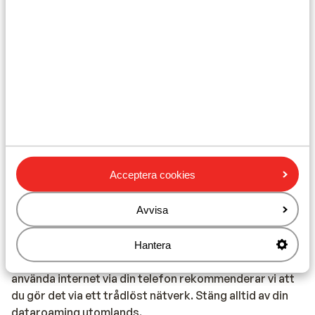
För Portugal:
I varje bokning måste minst 1 person per rum vara 18 år
eller äldre.
Vaccination:
För aktuell information om vaccinationer och annan
hälso- och resedata är det bäst att besöka
webbplatsen för Institute of Tropical Medicine:
https://www.itg.be/
Acceptera cookies
Telefoni:
Avvisa
Du kan ringa med din mobiltelefon i Portugal. Vi
rekommenderar att du begränsar detta så mycket som
möjligt på grund av de höga kostnaderna. Fråga din
Hantera
leverantör om detta innan du åker på avresa. Om du vill
använda internet via din telefon rekommenderar vi att
du gör det via ett trådlöst nätverk. Stäng alltid av din
dataroaming utomlands.