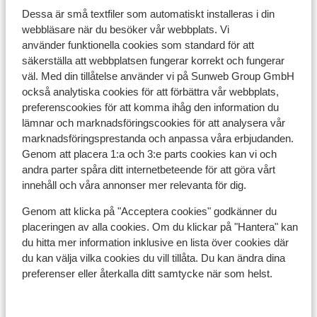
- ID är obligatoriskt för barn under 12 år.
Dessa är små textfiler som automatiskt installeras i din
webbläsare när du besöker vår webbplats. Vi
- För personer under 18 år som reser utan vuxna krävs
använder funktionella cookies som standard för att
ett undertecknat uttalande från föräldrarna och / eller
säkerställa att webbplatsen fungerar korrekt och fungerar
vårdgivaren. Detta kan begäras.
väl. Med din tillåtelse använder vi på Sunweb Group GmbH
också analytiska cookies för att förbättra vår webbplats,
- Resedokumenten måste vara giltiga under hela
preferenscookies för att komma ihåg den information du
vistelsen i Portugal.
lämnar och marknadsföringscookies för att analysera vår
marknadsföringsprestanda och anpassa våra erbjudanden.
- Om du inte har en svensk nationalitet rekommenderar
Genom att placera 1:a och 3:e parts cookies kan vi och
vi att du kontaktar ambassaden eller konsulatet.
andra parter spåra ditt internetbeteende för att göra vårt
innehåll och våra annonser mer relevanta för dig.
- Att ha rätt och giltiga resedokument är alltid ditt eget
ansvar.
Genom att klicka på "Acceptera cookies" godkänner du
placeringen av alla cookies. Om du klickar på "Hantera" kan
du hitta mer information inklusive en lista över cookies där
du kan välja vilka cookies du vill tillåta. Du kan ändra dina
Observera!
preferenser eller återkalla ditt samtycke när som helst.