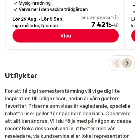
Mysig inredning
U
Varva ner i den vackra trädgården
pris per person från
Lör 29 Aug. - Lör 5 Sep.
Lör 
7 421:-
Inga måltider
2
person
Inga
Visa
Utflykter
För att få dig i semesterstämning vill vi ge dig lite
inspiration till roliga resor, nedan är våra gästers
favoriter. Priserna som visas är vägledande, speciella
rabattpriser gäller för spädbarn och barn. Observera
att allt kan ändras. Vill du följa med på någon av dessa
resor? Boka dessa och andra utflykter med vår
reseledare, via kundservice eller lokal representation