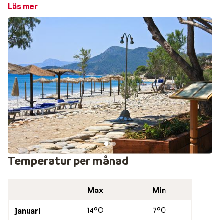
avnjuta långa, avkopplande luncher eller ta en paus i
Läs mer
skuggan. Lite längre västerut hittar du två fantastiska
sandstränder, Limnionas och Chrissi Ammos, som är
både barnvänliga och långgrunda – perfekta för
familjer och för dem som söker en lugn dag vid havet.
Tips! Om man vill prova på riktigt grekiskt byliv kan man
besöka grannbyn, Marathokampos, som ligger ungefär
10 minuter med bil från Votsalakia. Byn bjuder på
kullerstensgator, stenhus och små torg med fontäner.
Restauranger och uteliv i Votsalakia
I Votsalakia finns tavernor och minimarket vid
huvudvägen. Även längs stranden finns tavernor och
Temperatur per månad
kaféer. Utelivet i denna by är ganska stillsam även om
det finns lite barer att välja mellan.
Max
Min
januari
14°C
7°C