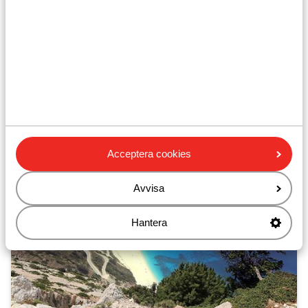
Gå på båten till Turkiet och gå av i Kusadasi! Där väntar
en buss som tar dig till Efesos, ett av världens sju
klassiska underverk. Efesos var tidigare en viktig hamn-
och handelsstad, nu är det en av de största och bäst
bevarade arkeologiska platserna från antikens
Grekland. När du återvänder till Kusadasi kommer du
att ha tid att njuta av kaffe, små basarer och turkiska
bad i denna vackra stad.
Acceptera cookies
Avvisa
Hantera