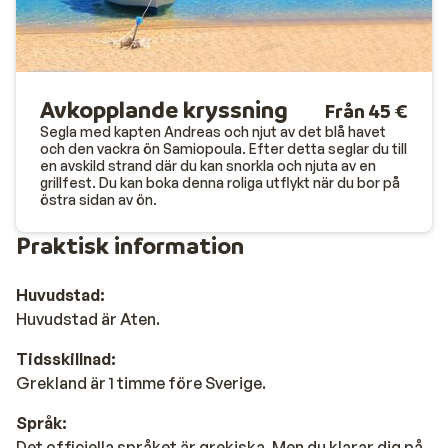
Avkopplande kryssning
Från 45 €
Segla med kapten Andreas och njut av det blå havet
och den vackra ön Samiopoula. Efter detta seglar du till
en avskild strand där du kan snorkla och njuta av en
grillfest. Du kan boka denna roliga utflykt när du bor på
östra sidan av ön.
Praktisk information
Huvudstad:
Huvudstad är Aten.
Tidsskillnad:
Grekland är 1 timme före Sverige.
Språk:
Det officiella språket är grekiska. Men du klarar dig på