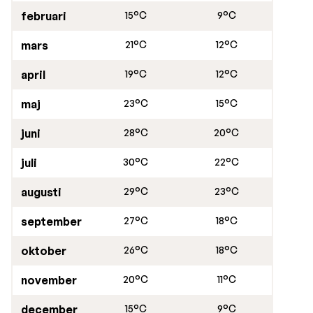
februari
15°C
9°C
mars
21°C
12°C
april
19°C
12°C
maj
23°C
15°C
juni
28°C
20°C
juli
30°C
22°C
augusti
29°C
23°C
september
27°C
18°C
oktober
26°C
18°C
november
20°C
11°C
december
15°C
9°C