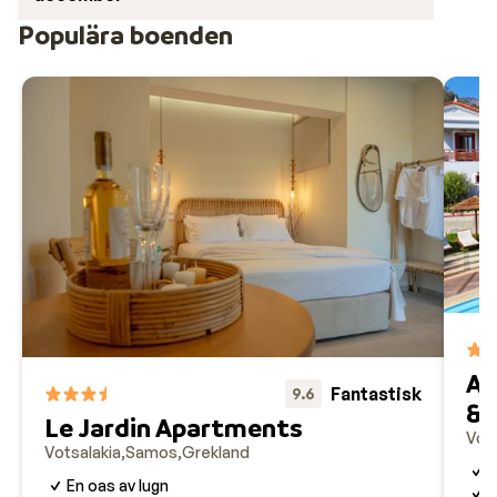
Populära boenden
Ap
Fantastisk
9.6
& 
Le Jardin Apartments
Vots
Votsalakia
Samos
Grekland
T
En oas av lugn
M