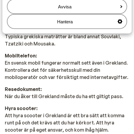
Vatten:
Avvisa
Det rekommenderas att inte dricka vattnet från
kranen.
Hantera
Mat:
Typiska grekiska maträtter är bland annat Souvlaki,
Tzatziki och Mousaka.
Mobiltelefon:
En svensk mobil fungerar normalt sett även i Grekland.
Kontrollera det för säkerhetsskull med din
mobiloperatör och var försiktigt med internetavgifter.
Resedokument:
När du åker till Grekland måste du ha ett giltigt pass.
Hyra scooter:
Att hyra scooter i Grekland är ett bra sätt att komma
runt på och det krävs att du har körkort. Att hyra
scooter är på eget ansvar, och kom ihåg hjälm.