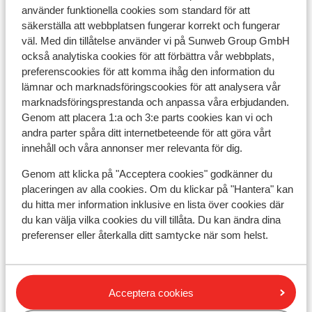
använder funktionella cookies som standard för att
Huvudstad:
säkerställa att webbplatsen fungerar korrekt och fungerar
Huvudstad är Aten.
väl. Med din tillåtelse använder vi på Sunweb Group GmbH
också analytiska cookies för att förbättra vår webbplats,
Tidsskillnad:
preferenscookies för att komma ihåg den information du
Grekland är 1 timme före Sverige.
lämnar och marknadsföringscookies för att analysera vår
marknadsföringsprestanda och anpassa våra erbjudanden.
Språk:
Genom att placera 1:a och 3:e parts cookies kan vi och
Det officiella språket är grekiska. Men du klarar dig på
andra parter spåra ditt internetbeteende för att göra vårt
engelska (och delvis på tyska).
innehåll och våra annonser mer relevanta för dig.
Valuta:
Genom att klicka på "Acceptera cookies" godkänner du
Den officiella valutan är euro.
placeringen av alla cookies. Om du klickar på "Hantera" kan
du hitta mer information inklusive en lista över cookies där
Dricks:
du kan välja vilka cookies du vill tillåta. Du kan ändra dina
Det är normalt att ge 10 % av totalbeloppet i dricks på
preferenser eller återkalla ditt samtycke när som helst.
barer och restauranger i Grekland.
Elektricitet:
220 Volt.
Acceptera cookies