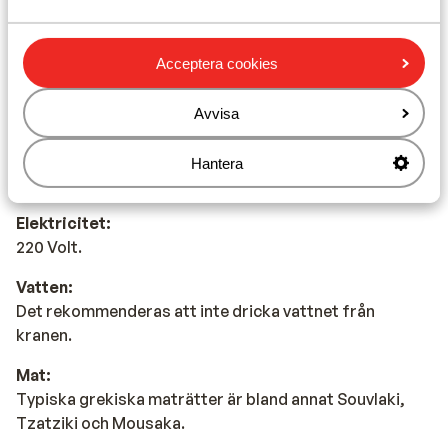
Det officiella språket är grekiska. Men du klarar dig på
engelska (och delvis på tyska).
Acceptera cookies
Valuta:
Den officiella valutan är euro.
Avvisa
Dricks:
Det är normalt att ge 10 % av totalbeloppet i dricks på
Hantera
barer och restauranger i Grekland.
Elektricitet:
220 Volt.
Vatten:
Det rekommenderas att inte dricka vattnet från
kranen.
Mat:
Typiska grekiska maträtter är bland annat Souvlaki,
Tzatziki och Mousaka.