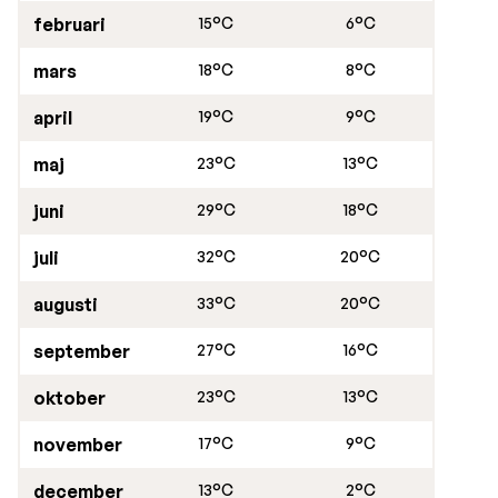
februari
15°C
6°C
mars
18°C
8°C
april
19°C
9°C
maj
23°C
13°C
juni
29°C
18°C
juli
32°C
20°C
augusti
33°C
20°C
september
27°C
16°C
oktober
23°C
13°C
november
17°C
9°C
december
13°C
2°C