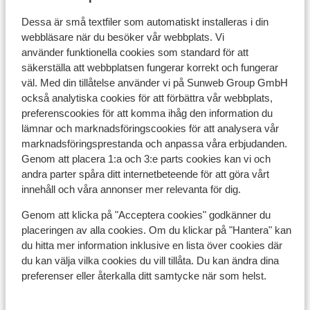
Renoverade lägenheter
N
Frukost ingår
Dessa är små textfiler som automatiskt installeras i din
M
Grekisk gästfrihet
webbläsare när du besöker vår webbplats. Vi
pris per person från
Sön 11 Okt. - Sön 18 Okt.
Lör 
använder funktionella cookies som standard för att
4 101:-
Frukost
2
person
Fru
säkerställa att webbplatsen fungerar korrekt och fungerar
väl. Med din tillåtelse använder vi på Sunweb Group GmbH
Visa
också analytiska cookies för att förbättra vår webbplats,
preferenscookies för att komma ihåg den information du
lämnar och marknadsföringscookies för att analysera vår
marknadsföringsprestanda och anpassa våra erbjudanden.
Genom att placera 1:a och 3:e parts cookies kan vi och
Praktisk information
andra parter spåra ditt internetbeteende för att göra vårt
innehåll och våra annonser mer relevanta för dig.
Huvudstad:
Genom att klicka på "Acceptera cookies" godkänner du
Huvudstad är Aten.
placeringen av alla cookies. Om du klickar på "Hantera" kan
du hitta mer information inklusive en lista över cookies där
Tidsskillnad:
du kan välja vilka cookies du vill tillåta. Du kan ändra dina
Grekland är 1 timme före Sverige.
preferenser eller återkalla ditt samtycke när som helst.
Språk: