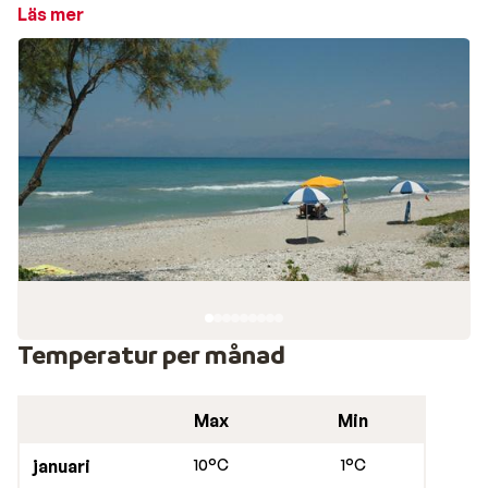
solsängarna. Längs stranden trängs tavernorna så du
Läs mer
har mycket att välja på när hungern kryper på.
Ifrån byns centrum går lokalbussar om du vill besöka
öns andra vackra stränder, eller åka in till Korfu stad.
Naturen omkring är grön och du har fina vyer upp mot
berget Pantokrator. Om du hyr en bil är bergsvägarna i
närheten nära till hands och bjuder på grekiska
överraskningar i form av små byar, olivlundar och
enastående vyer över både ön, havet och fastlandet.
Restauranger i Acharavi
I byns centrum, längs huvudvägen, finns restauranger
och tavernor och även några mataffärer.
Temperatur per månad
Max
Min
januari
10°C
1°C