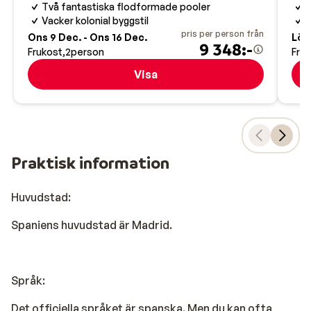
Två fantastiska flodformade pooler
P
Vacker kolonial byggstil
O
pris per person från
Ons 9 Dec. - Ons 16 Dec.
Lör 
9 348:-
Frukost
2
person
Fru
Visa
Praktisk information
Huvudstad:
Spaniens huvudstad är Madrid.
Språk:
Det officiella språket är spanska. Men du kan ofta