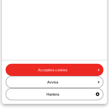
I varje bokning måste minst en person vara 18 år eller
äldre.
Att resa med korrekta handlingar är ditt eget ansvar.
Sunweb kan inte hållas ansvariga för detta.
Vaccination:
För aktuell information om vaccinationer, besök din
lokala vårdcentral eller vaccinationcentral.
Acceptera cookies
Nödnummer:
Avvisa
Det spanska nödnumret för polis, ambulans och
Hantera
brandkår är 112.