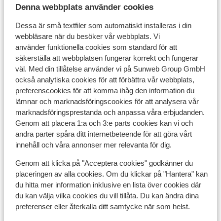
Denna webbplats använder cookies
Spänning:
Dessa är små textfiler som automatiskt installeras i din
webbläsare när du besöker vår webbplats. Vi
Spänningen är 230 volt.
använder funktionella cookies som standard för att
säkerställa att webbplatsen fungerar korrekt och fungerar
väl. Med din tillåtelse använder vi på Sunweb Group GmbH
Resehandlingar:
också analytiska cookies för att förbättra vår webbplats,
preferenscookies för att komma ihåg den information du
Du måste ha ett giltigt pass eller ett nationellt ID-kort.
lämnar och marknadsföringscookies för att analysera vår
marknadsföringsprestanda och anpassa våra erbjudanden.
Om du inte har svenskt medborgarskap är det viktigt
Genom att placera 1:a och 3:e parts cookies kan vi och
att kontrollera om andra regler gäller. Kontrollera med
andra parter spåra ditt internetbeteende för att göra vårt
ambassaden för det land du vill resa till och de länder
innehåll och våra annonser mer relevanta för dig.
du reser igenom.
Genom att klicka på "Acceptera cookies" godkänner du
placeringen av alla cookies. Om du klickar på "Hantera" kan
du hitta mer information inklusive en lista över cookies där
Observera!
du kan välja vilka cookies du vill tillåta. Du kan ändra dina
preferenser eller återkalla ditt samtycke när som helst.
För Spanien gäller följande: