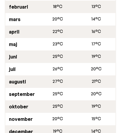
allt i en avslappnad och inbjudande miljö.
februari
18°C
13°C
mars
20°C
14°C
april
22°C
16°C
maj
23°C
17°C
juni
25°C
19°C
juli
26°C
20°C
augusti
27°C
21°C
september
25°C
20°C
oktober
25°C
19°C
november
20°C
15°C
december
19°C
14°C