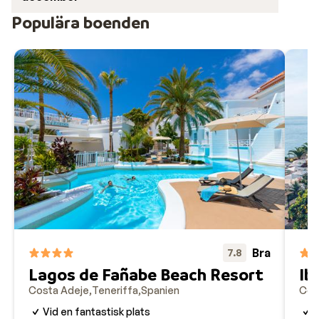
Populära boenden
Bra
7.8
Lagos de Fañabe Beach Resort
Ib
Costa Adeje
Teneriffa
Spanien
Cos
Vid en fantastisk plats
L