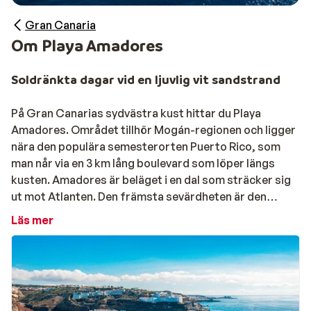
Gran Canaria
Om Playa Amadores
Soldränkta dagar vid en ljuvlig vit sandstrand
På Gran Canarias sydvästra kust hittar du Playa
Amadores. Området tillhör Mogán-regionen och ligger
nära den populära semesterorten Puerto Rico, som
man når via en 3 km lång boulevard som löper längs
kusten. Amadores är beläget i en dal som sträcker sig
ut mot Atlanten. Den främsta sevärdheten är den
halvmåneformade stranden, som ligger skyddad
Läs mer
bakom en robust pir i en liten vik.
Amadores har en tropisk vit lång sandstrand. Stranden
som anlades för några år sedan är en av Gran Canarias
bästa stränder. Här kan du koppla av på en solstol