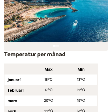
antingen på stranden eller ute på piren, där du kan njuta
av skön havsbris.
Restauranger i Playa Amadores
Längs kusten och den livliga strandpromenaden finns
flera mysiga restauranger och barer där man kan prova
lokala specialiteter som traditionella fiskrätter och
fina viner som produceras på ön.
Temperatur per månad
Max
Min
januari
18°C
13°C
februari
17°C
12°C
mars
20°C
15°C
april
22°C
16°C