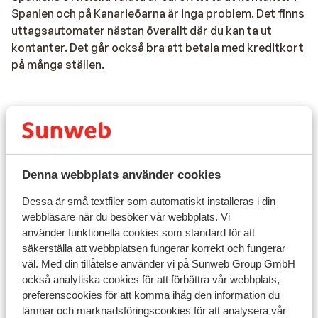
Spanien och på Kanarieöarna är inga problem. Det finns
uttagsautomater nästan överallt där du kan ta ut
kontanter. Det går också bra att betala med kreditkort
på många ställen.
Spänning:
Spänningen är 230 volt.
Denna webbplats använder cookies
Dessa är små textfiler som automatiskt installeras i din
Resehandlingar:
webbläsare när du besöker vår webbplats. Vi
använder funktionella cookies som standard för att
Du måste ha ett giltigt pass eller ett nationellt ID-kort.
säkerställa att webbplatsen fungerar korrekt och fungerar
Om du inte har svenskt medborgarskap är det viktigt
väl. Med din tillåtelse använder vi på Sunweb Group GmbH
att kontrollera om andra regler gäller. Kontrollera med
också analytiska cookies för att förbättra vår webbplats,
preferenscookies för att komma ihåg den information du
ambassaden för det land du vill resa till och de länder
lämnar och marknadsföringscookies för att analysera vår
du reser igenom.