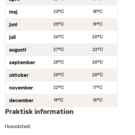
maj
23°C
18°C
juni
25°C
19°C
juli
26°C
20°C
augusti
27°C
22°C
september
25°C
20°C
oktober
25°C
20°C
november
22°C
17°C
december
19°C
15°C
Praktisk information
Huvudstad: