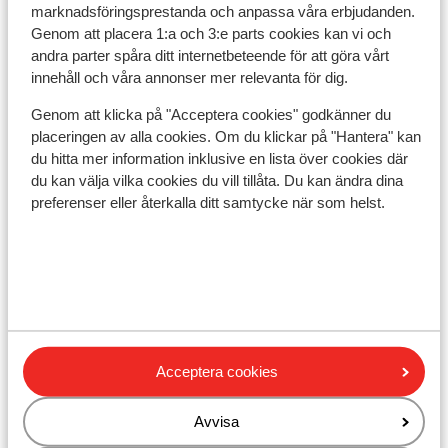
marknadsföringsprestanda och anpassa våra erbjudanden.
Genom att placera 1:a och 3:e parts cookies kan vi och
andra parter spåra ditt internetbeteende för att göra vårt
Observera!
innehåll och våra annonser mer relevanta för dig.
För Spanien gäller följande:
Genom att klicka på "Acceptera cookies" godkänner du
placeringen av alla cookies. Om du klickar på "Hantera" kan
I varje bokning måste minst en person vara 18 år eller
du hitta mer information inklusive en lista över cookies där
äldre.
du kan välja vilka cookies du vill tillåta. Du kan ändra dina
preferenser eller återkalla ditt samtycke när som helst.
Att resa med korrekta handlingar är ditt eget ansvar.
Sunweb kan inte hållas ansvariga för detta.
Vaccination:
För aktuell information om vaccinationer, besök din
Acceptera cookies
lokala vårdcentral eller vaccinationcentral.
Avvisa