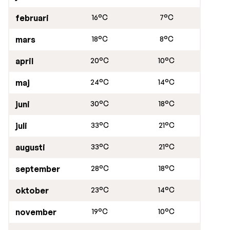
kaféer finns också, även vid stranden.
februari
16°C
7°C
mars
18°C
8°C
april
20°C
10°C
maj
24°C
14°C
juni
30°C
18°C
juli
33°C
21°C
augusti
33°C
21°C
september
28°C
18°C
oktober
23°C
14°C
november
19°C
10°C