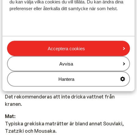
du kan välja vilka cookies du vill tillåta. Du kan ändra dina
Det officiella språket är grekiska. Men du klarar dig på
preferenser eller återkalla ditt samtycke när som helst.
engelska (och delvis på tyska).
Valuta:
Den officiella valutan är euro.
Dricks:
Acceptera cookies
Det är normalt att ge 10 % av totalbeloppet i dricks på
barer och restauranger i Grekland.
Avvisa
Elektricitet:
220 Volt.
Hantera
Vatten:
Det rekommenderas att inte dricka vattnet från
kranen.
Mat:
Typiska grekiska maträtter är bland annat Souvlaki,
Tzatziki och Mousaka.