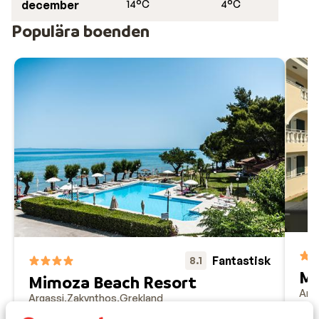
december
14°C
4°C
Populära boenden
Fantastisk
8.1
Ma
Mimoza Beach Resort
Arg
Argassi
Zakynthos
Grekland
R