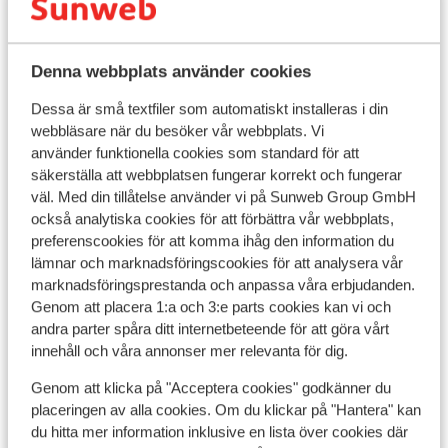
Direkt på stranden
D
Lugnt område
S
Familjevänligt
G
Denna webbplats använder cookies
pris per person från
Tors 1 Okt. - Tors 8 Okt.
Fre 
5 853:-
Frukost
2
person
Inga
Dessa är små textfiler som automatiskt installeras i din
Visa
webbläsare när du besöker vår webbplats. Vi
använder funktionella cookies som standard för att
säkerställa att webbplatsen fungerar korrekt och fungerar
väl. Med din tillåtelse använder vi på Sunweb Group GmbH
också analytiska cookies för att förbättra vår webbplats,
preferenscookies för att komma ihåg den information du
Praktisk information
lämnar och marknadsföringscookies för att analysera vår
marknadsföringsprestanda och anpassa våra erbjudanden.
Huvudstad:
Genom att placera 1:a och 3:e parts cookies kan vi och
andra parter spåra ditt internetbeteende för att göra vårt
Huvudstad är Aten.
innehåll och våra annonser mer relevanta för dig.
Tidsskillnad:
Genom att klicka på "Acceptera cookies" godkänner du
Grekland är 1 timme före Sverige.
placeringen av alla cookies. Om du klickar på "Hantera" kan
du hitta mer information inklusive en lista över cookies där
Språk: