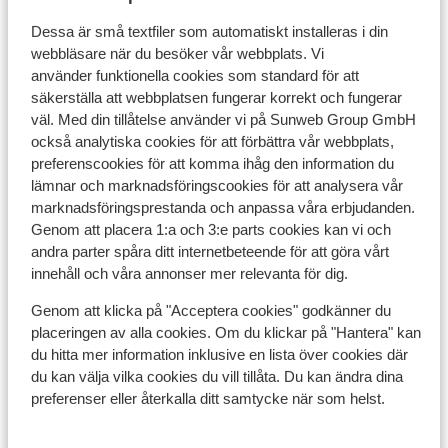
Renoverade lägenheter
N
Frukost ingår
Dessa är små textfiler som automatiskt installeras i din
M
Grekisk gästfrihet
webbläsare när du besöker vår webbplats. Vi
pris per person från
Sön 11 Okt. - Sön 18 Okt.
Lör 
använder funktionella cookies som standard för att
4 101:-
Frukost
2
person
Fru
säkerställa att webbplatsen fungerar korrekt och fungerar
väl. Med din tillåtelse använder vi på Sunweb Group GmbH
Visa
också analytiska cookies för att förbättra vår webbplats,
preferenscookies för att komma ihåg den information du
lämnar och marknadsföringscookies för att analysera vår
marknadsföringsprestanda och anpassa våra erbjudanden.
Genom att placera 1:a och 3:e parts cookies kan vi och
Praktisk information
andra parter spåra ditt internetbeteende för att göra vårt
innehåll och våra annonser mer relevanta för dig.
Huvudstad:
Genom att klicka på "Acceptera cookies" godkänner du
Huvudstad är Aten.
placeringen av alla cookies. Om du klickar på "Hantera" kan
du hitta mer information inklusive en lista över cookies där
Tidsskillnad:
du kan välja vilka cookies du vill tillåta. Du kan ändra dina
Grekland är 1 timme före Sverige.
preferenser eller återkalla ditt samtycke när som helst.
Språk: