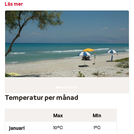
solsängarna. Längs stranden trängs tavernorna så du
Läs mer
har mycket att välja på när hungern kryper på.
Ifrån byns centrum går lokalbussar om du vill besöka
öns andra vackra stränder, eller åka in till Korfu stad.
Naturen omkring är grön och du har fina vyer upp mot
berget Pantokrator. Om du hyr en bil är bergsvägarna i
närheten nära till hands och bjuder på grekiska
överraskningar i form av små byar, olivlundar och
enastående vyer över både ön, havet och fastlandet.
Restauranger i Acharavi
I byns centrum, längs huvudvägen, finns restauranger
och tavernor och även några mataffärer.
Temperatur per månad
Max
Min
januari
10°C
1°C