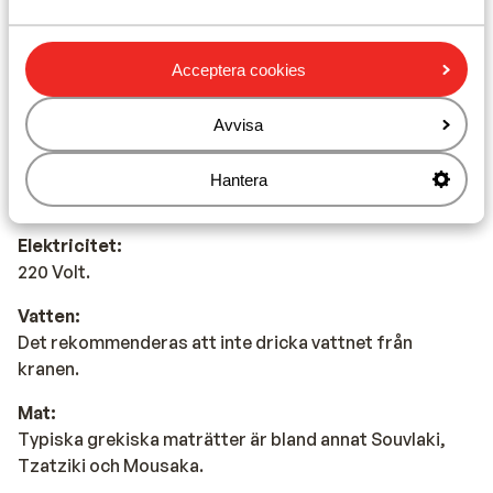
Det officiella språket är grekiska. Men du klarar dig på
engelska (och delvis på tyska).
Acceptera cookies
Valuta:
Den officiella valutan är euro.
Avvisa
Dricks:
Det är normalt att ge 10 % av totalbeloppet i dricks på
Hantera
barer och restauranger i Grekland.
Elektricitet:
220 Volt.
Vatten:
Det rekommenderas att inte dricka vattnet från
kranen.
Mat:
Typiska grekiska maträtter är bland annat Souvlaki,
Tzatziki och Mousaka.