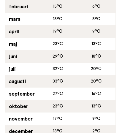
februari
15°C
6°C
mars
18°C
8°C
april
19°C
9°C
maj
23°C
13°C
juni
29°C
18°C
juli
32°C
20°C
augusti
33°C
20°C
september
27°C
16°C
oktober
23°C
13°C
november
17°C
9°C
december
13°C
2°C