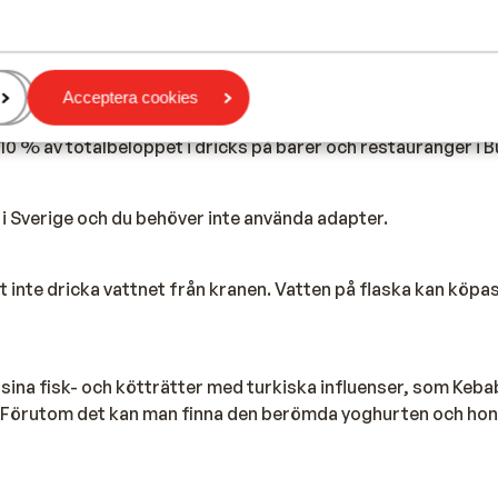
n är Leva. Det rekommenderas inte att växla pengar på flygpl
-01-01 blir valutan i Bulgarien euron.
Acceptera cookies
 10 % av totalbeloppet i dricks på barer och restauranger i B
i Sverige och du behöver inte använda adapter.
inte dricka vattnet från kranen. Vatten på flaska kan köpas
 sina fisk- och kötträtter med turkiska influenser, som Kebab
. Förutom det kan man finna den berömda yoghurten och ho