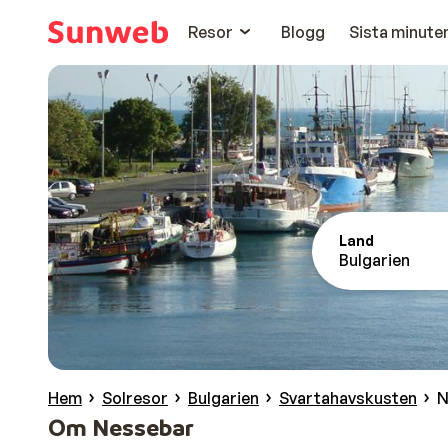
Resor
Blogg
Sista minute
Land
Bulgarien
Hem
Solresor
Bulgarien
Svartahavskusten
N
Om Nessebar