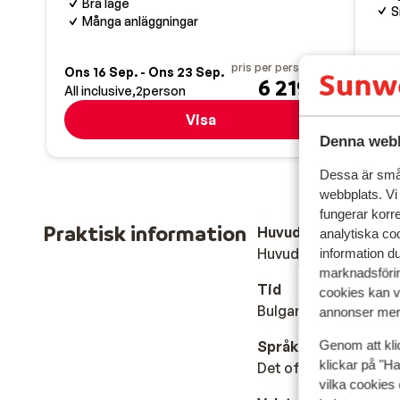
Bra läge
S
Många anläggningar
pris per person från
Ons 16 Sep. - Ons 23 Sep.
Ons 
6 219:-
All inclusive
2
person
All i
Visa
Denna webb
Dessa är små 
webbplats. Vi
fungerar korr
Praktisk information
Huvudstad
analytiska coo
Huvudstaden är Sofia
information d
marknadsförin
Tid
cookies kan vi
Bulgarien är en timme
annonser mer 
Språk
Genom att kli
klickar på "Ha
Det officiella språket
vilka cookies 