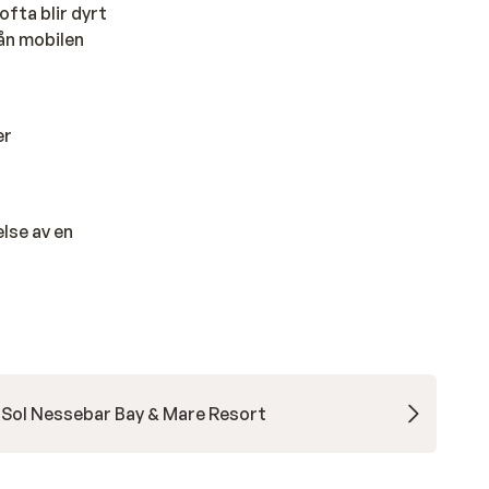
fta blir dyrt
ån mobilen
er
else av en
Sol Nessebar Bay & Mare Resort