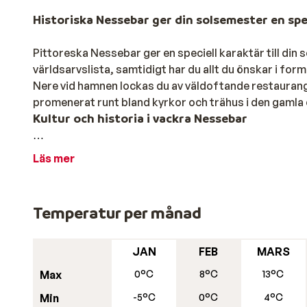
Historiska Nessebar ger din solsemester en spe
Pittoreska Nessebar ger en speciell karaktär till din
världsarvslista, samtidigt har du allt du önskar i for
Nere vid hamnen lockas du av väldoftande restaurang
promenerat runt bland kyrkor och trähus i den gamla de
Kultur och historia i vackra Nessebar
Denna ort genomsyras av kultur och historia; stadens
Läs mer
Nessebar är därför med på UNESCO´s lista över värld
betrakta de gamla trähusen och de lokala hantverkarnas
stora basilikan Stara Mitropolia.
Temperatur per månad
Restauranger i Nessebar
Nessebar är en av Europas äldsta städer med kullers
JAN
FEB
MARS
kultur. Det finns gott om caféer och restauranger i Ne
Max
0°C
8°C
13°C
ställe att börja på. Många restauranger har fisk- oc
Min
-5°C
0°C
4°C
specialiteter på menyn.