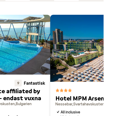
Fantastisk
9
e affiliated by
 - endast vuxna
Hotel MPM Arsena
vskusten
Bulgarien
Nessebar
Svartahavskusten
Bulgar
All inclusive