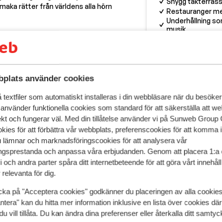
Snygg takterras
maka rätter från världens alla hörn
Restauranger me
Underhållning s
musik
pris per person från
16 Sep. - Ons 23 Sep.
Ons 23 Sep. - Ons 
7 391:-
nclusive
2
person
All inclusive
2
perso
Visa
plats använder cookies
textfiler som automatiskt installeras i din webbläsare när du besöker
 använder funktionella cookies som standard för att säkerställa att w
ekt och fungerar väl. Med din tillåtelse använder vi på Sunweb Gro
kies för att förbättra vår webbplats, preferenscookies för att komma 
.
u lämnar och marknadsföringscookies för att analysera vår
gsprestanda och anpassa våra erbjudanden. Genom att placera 1:a 
 och andra parter spåra ditt internetbeteende för att göra vårt innehål
 före Sverige.
relevanta för dig.
cka på "Acceptera cookies" godkänner du placeringen av alla cookie
ntera" kan du hitta mer information inklusive en lista över cookies där
 är bulgariska. De flesta i turistbranchen talar engelska.
du vill tillåta. Du kan ändra dina preferenser eller återkalla ditt samt