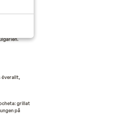
atsen.
ulgarien.
 överallt,
cheta: grillat
nungen på