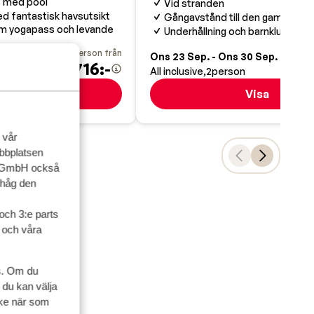
s med pool
Vid stranden
d fantastisk havsutsikt
Gångavstånd till den gamla sta
om yogapass och levande
Underhållning och barnklubb
pris per person från
pris pe
30 Sep.
Ons 23 Sep. - Ons 30 Sep.
7 716:-
7
n
All inclusive
2
person
Visa
Visa
 vår
ebbplatsen
up GmbH också
ihåg den
och 3:e parts
l och våra
s. Om du
 du kan välja
ycke när som