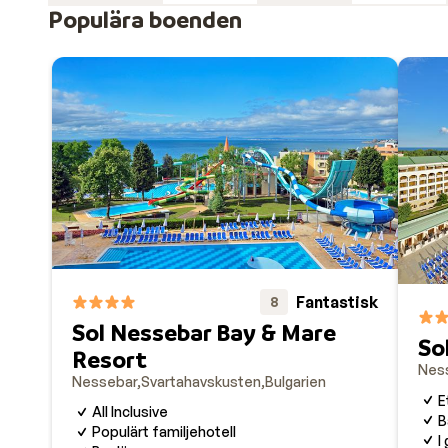
Populära boenden
Fantastisk
8
Sol Nessebar Bay & Mare
So
Resort
Nes
Nessebar
Svartahavskusten
Bulgarien
E
All Inclusive
B
Populärt familjehotell
I