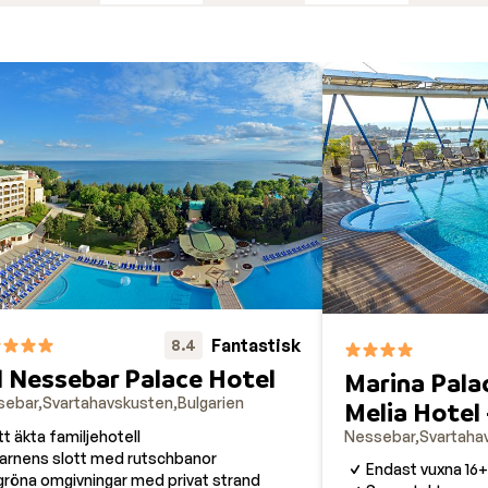
Fantastisk
8.4
l Nessebar Palace Hotel
Marina Palac
sebar
Svartahavskusten
Bulgarien
Melia Hotel
tt äkta familjehotell
Nessebar
Svartaha
arnens slott med rutschbanor
Endast vuxna 16+
 gröna omgivningar med privat strand