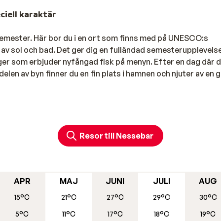
ciell karaktär
 semester. Här bor du i en ort som finns med på UNESCO:s
m av sol och bad. Det ger dig en fulländad semesterupplevelse
er som erbjuder nyfångad fisk på menyn. Efter en dag där d
len av byn finner du en fin plats i hamnen och njuter av en 
 historiska byggnader från 1700-talet är välbevarade, och
sarv. Här kan du strosa runt på smala slingrande gatorna,
 verkstäder. Här är du aldrig långt från en liten kyrka – ell
Resor till Nessebar
tensbelagda gränder, fina stränder/badvikar samt en god d
APR
MAJ
JUNI
JULI
AUG
ssebar, torget runt Mitropolia-ruinen är till exempel ett bra
15°C
21°C
27°C
29°C
30°C
h skaldjursrätter, närproducerade grönsaker och lokala
5°C
11°C
17°C
18°C
19°C