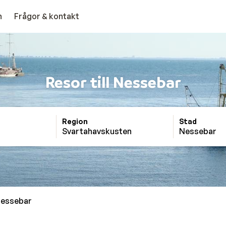
n
Frågor & kontakt
Resor till Nessebar
Region
Stad
Svartahavskusten
Nessebar
essebar