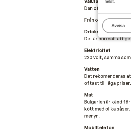
Valuta
helst.
Den officiella valuta
Från och med den 2026
Hantera
Avvisa
Dricks
Det är normalt att ge
Elektricitet
220 volt, samma som 
Vatten
Det rekomenderas att 
oftast till låga priser.
Mat
Bulgarien är känd för
kött med olika såser
menyn.
Mobiltelefon