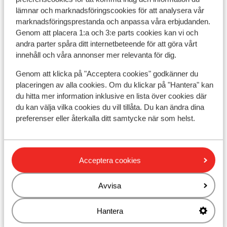
lämnar och marknadsföringscookies för att analysera vår
marknadsföringsprestanda och anpassa våra erbjudanden.
Populära boenden
Genom att placera 1:a och 3:e parts cookies kan vi och
andra parter spåra ditt internetbeteende för att göra vårt
innehåll och våra annonser mer relevanta för dig.
Genom att klicka på "Acceptera cookies" godkänner du
placeringen av alla cookies. Om du klickar på "Hantera" kan
du hitta mer information inklusive en lista över cookies där
du kan välja vilka cookies du vill tillåta. Du kan ändra dina
preferenser eller återkalla ditt samtycke när som helst.
Acceptera cookies
Avvisa
Fantastisk
8.6
Hotel Jungfrau Lodge
De
Hantera
Grindelwald
Jungfrau Region
Schweiz
Gri