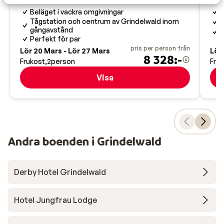
Beläget i vackra omgivningar
T
Tågstation och centrum av Grindelwald inom
S
gångavstånd
E
Perfekt för par
pris per person från
Lör 20 Mars - Lör 27 Mars
Lör 
8 328:-
Frukost
2
person
Fru
Visa
Andra boenden i Grindelwald
Derby Hotel Grindelwald
Hotel Jungfrau Lodge