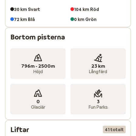
30 km Svart
104 km Röd
72 km Blå
0 km Grön
Bortom pisterna
796m - 2500m
23 km
Höjd
Långfärd
0
3
Glaciär
Fun Parks
Liftar
41 totalt