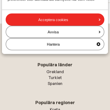
Visa alla 5 omdömen
Acceptera cookies
Hem
Solresor
Marocko
Marrakech
Marrakech
Avvisa
Riad Les Borjs de la Kasbah
Hantera
Populära länder
Grekland
Turkiet
Spanien
Populära regioner
Kreta