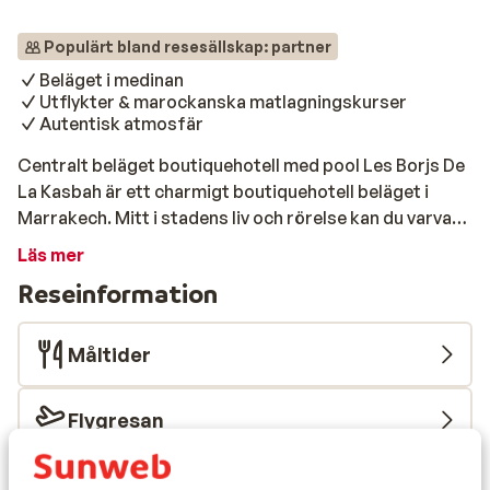
Populärt bland resesällskap: partner
Beläget i medinan
Utflykter & marockanska matlagningskurser
Autentisk atmosfär
Centralt beläget boutiquehotell med pool Les Borjs De
La Kasbah är ett charmigt boutiquehotell beläget i
Marrakech. Mitt i stadens liv och rörelse kan du varva
ner här. Härifrån kan du enkelt utforska medinan. Läget
Läs mer
på Les Borjs De La Kasbah erbjuder också den perfekta
Reseinformation
basen för att utforska Marocko ytterligare genom
deras utbud av utflykter. Pool Koppla av vid poolen och
njut av uppfriskande dopp. På ditt hotell kan du också
Måltider
besöka ett traditionellt marockanskt hamam, där
ångbadet renar och mjukar upp huden. Den
Flygresan
avslappnande miljön, med dämpad belysning och
doften av eteriska oljor, skapar den perfekta
Vad våra gäster tycker
atmosfären för en stunds avkoppling och