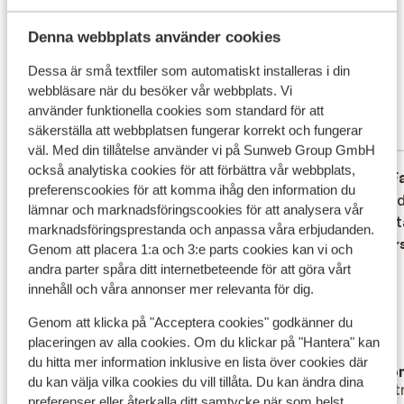
återhämtning. Mat & dryck Starta din dag i lugn och ro
Det här är 100 % äkta kundrecensioner som verkligen
med en god frukost i hotellets trevliga restaurang. Les
speglar deras upplevelser av vår produkt.
Denna webbplats använder cookies
Borjs De La Kasbah erbjuder också en mysig lobbybar
Mer om recensioner
Dessa är små textfiler som automatiskt installeras i din
samt en pool/snackbar. Omgivningarna Gå vilse i de
Fantastisk
webbläsare när du besöker vår webbplats. Vi
9.5
labyrintliknande gränderna i medinan, låt dig förtrollas
använder funktionella cookies som standard för att
5 omdömen
av soukernas dofter och färger och njut av den livliga
säkerställa att webbplatsen fungerar korrekt och fungerar
Mest bokad av partner
atmosfären på det berömda torget Jeema el-Fna.
väl. Med din tillåtelse använder vi på Sunweb Group GmbH
Hotellet är centralt beläget så du finner allt du behöver
också analytiska cookies för att förbättra vår webbplats,
Fantastisk
20 aug. 2025
F
9.7
8.7
i din omedelbara närhet.
preferenscookies för att komma ihåg den information du
Un Riad très bien situé dans la Kasbah et
Un Riad très bien situé dans la Kasbah et
Rigtig 
Rigtig 
lämnar och marknadsföringscookies för att analysera vår
centre ville. A 10 mn de la place Jemaa El
centre ville. A 10 mn de la place Jemaa El
ligger 
ligger 
marknadsföringsprestanda och anpassa våra erbjudanden.
Fna. Très belle infrastructure hôtelière
Fna. Très belle infrastructure hôtelière
Övers
Genom att placera 1:a och 3:e parts cookies kan vi och
avec une belle piscine et une excellente
avec une belle piscine et une excellente
andra parter spåra ditt internetbeteende för att göra vårt
restauration. Quand au personnel et sa
restauration. Quand au personnel et sa
innehåll och våra annonser mer relevanta för dig.
direction, toujours accueillants et
direction, toujours accueillants et
Genom att klicka på "Acceptera cookies" godkänner du
chaleureux. On se sent comme à la maison
chaleureux. O...
mer
placeringen av alla cookies. Om du klickar på "Hantera" kan
!
Översätt till svenska
du hitta mer information inklusive en lista över cookies där
BBLF
Ano
du kan välja vilka cookies du vill tillåta. Du kan ändra dina
Ensam
Part
preferenser eller återkalla ditt samtycke när som helst.