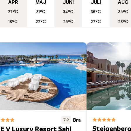
 utforska livet under havsytan. Här kan du snorkla runt och
APR
MAJ
JUNI
JULI
AUG
naturliga miljö och vackra koraller. Nöjer du dig inte med att
27°C
31°C
34°C
35°C
36°C
 sig till en av de många dykskolorna, som erbjuder undervisn
18°C
22°C
25°C
27°C
28°C
v urgamla traditioner, rika på smaker, där varje måltid blir
 råvaror, kryddiga rätter och aromatiska smaker som speglar
 av en traditionell middag i en lokal familjerestaurang eller
ommer Egyptens mat att förtrolla dig.
Bra
7.9
Steigenberg
E V Luxury Resort Sahl