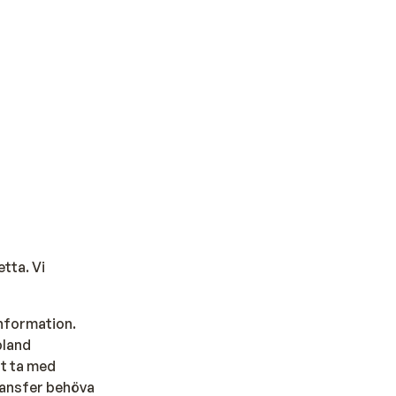
tta. Vi
information.
bland
tt ta med
transfer behöva