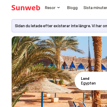
Resor
Blogg
Sista minute
Sidan du letade efter existerar inte längre. Vi har omd
Land
Egypten