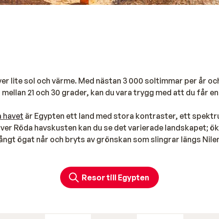
ver lite sol och värme. Med nästan 3 000 soltimmar per år oc
llan 21 och 30 grader, kan du vara trygg med att du får en
 havet
är Egypten ett land med stora kontraster, ett spekt
över Röda havskusten kan du se det varierade landskapet; ö
ångt ögat når och bryts av grönskan som slingrar längs Nilen
i fina semesteroaser mellan karga öknar och det inbjudande R
Resor till Egypten
å avslappning och härliga dagar på stranden. Oavsett om du
y
eller
Hurghadas
livliga centrum, så kan du koppla av på nå
havets kust. Resor till Egypten är inte bara gyllene stränd