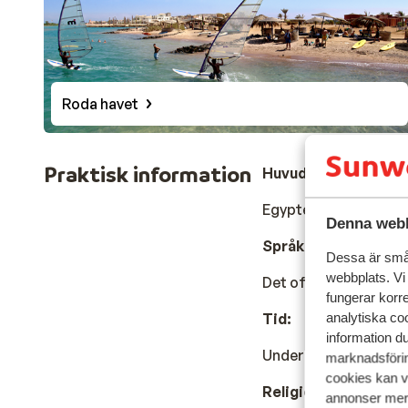
Roda havet
Praktisk information
Huvudstad:
Egyptens huvudstad ä
Denna webb
Språk:
Dessa är små 
webbplats. Vi
Det officiella språke
fungerar korr
Tid:
analytiska coo
information d
Under vintermånadern
marknadsförin
cookies kan vi
Religion:
annonser mer 