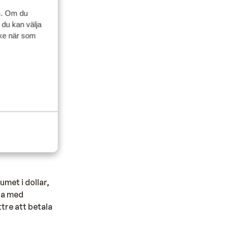
agliga liv.
s. Om du
tioner. Om du
 du kan välja
änsyn till
ycke när som
a är detta
tion).
umet i dollar,
 ta med
tre att betala