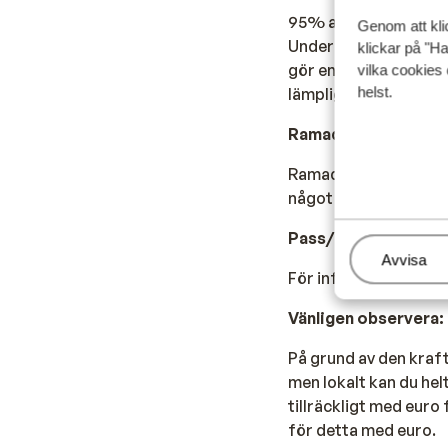
95% av Egyptens befolk
Genom att kli
Under din vistelse på
klickar på "Ha
gör en resa till Luxor
vilka cookies 
helst.
lämpliga kläder. Se ti
Ramadan:
Ramadan spelar en vikt
något att ta hänsyn t
Pass/id-kort / v
isum
Hantera
Avvisa
För information om 
Vänligen observera:
På grund av den krafti
men lokalt kan du helt
tillräckligt med euro
för detta med euro.