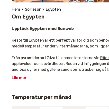
Hem
Solresor
Egypten
Om Egypten
Upptäck Egypten med Sunweb
Resor till Egypten är ett perfekt val för dig som behö
medeltemperatur under vintermånaderna, som ligger me
Från pyramiderna i Giza till semesterorterna vid
Röda
upplevelser och sevärdheter. Redan vid inflygningen 
ändlösa dyner med gyllene sand som sträcker sig så l
våra resor till Egypten kan du njuta av din semester 
Läs mer
På äventyr under havet
En semester i Egypten är en semester som fokuserar p
Temperatur per månad
semestra i mysiga
El Gouna
, familjevänliga
Makadi Ba
de många sandstränderna som sträcker sig längs Röda 