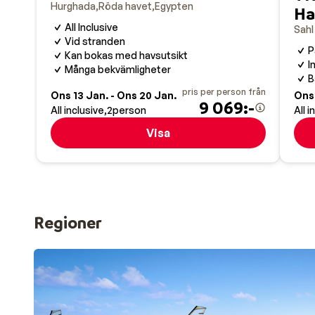
Hurghada
Röda havet
Egypten
Ha
All Inclusive
Sah
Vid stranden
P
Kan bokas med havsutsikt
I
Många bekvämligheter
B
pris per person från
Ons 13 Jan. - Ons 20 Jan.
Ons 
9 069:-
All inclusive
2
person
All i
Visa
Regioner