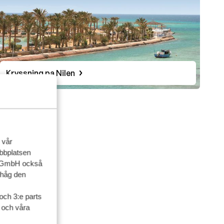
Kryssning pa Nilen
 vår
ebbplatsen
r franska.
up GmbH också
ihåg den
och 3:e parts
l och våra