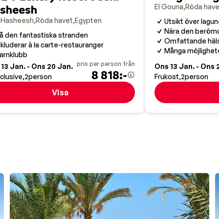
El Gouna
Röda have
sheesh
l Hasheesh
Röda havet
Egypten
Utsikt över lagu
Nära den beröm
å den fantastiska stranden
Omfattande häls
nkluderar à la carte-restauranger
Många möjligheter
arnklubb
pris per person från
13 Jan. - Ons 20 Jan.
Ons 13 Jan. - Ons 
8 818:-
nclusive
2
person
Frukost
2
person
Visa