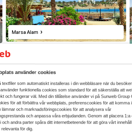
Marsa Alam
r Kairo.
plats använder cookies
textfiler som automatiskt installeras i din webbläsare när du besöker
 använder funktionella cookies som standard för att säkerställa att w
t är arabiska. I turistområden kan man tala engelska och/elle
ekt och fungerar väl. Med din tillåtelse använder vi på Sunweb Gro
kies för att förbättra vår webbplats, preferenscookies för att komma 
u lämnar och marknadsföringscookies för att analysera vår
a är det +1 timmes tidsskillnad mellan Sverige och Egypten.
gsprestanda och anpassa våra erbjudanden. Genom att placera 1:a 
 och andra parter spåra ditt internetbeteende för att göra vårt innehål
relevanta för dig.