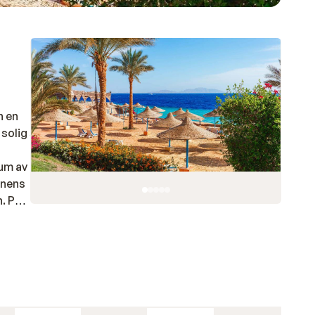
h en
 solig semester.
rum av
knens
. På
öda havet.
 vill
gon av
er och