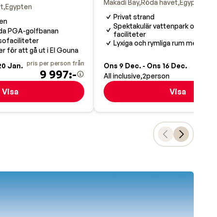
Makadi Bay
Röda havet
Egypten
t
Egypten
Privat strand
nen
Spektakulär vattenpark och må
da PGA-golfbanan
faciliteter
ofaciliteter
Lyxiga och rymliga rum med havs
 för att gå ut i El Gouna
pris per person från
pris pe
20 Jan.
Ons 9 Dec. - Ons 16 Dec.
9 997:-
8
All inclusive
2
person
Visa
Visa