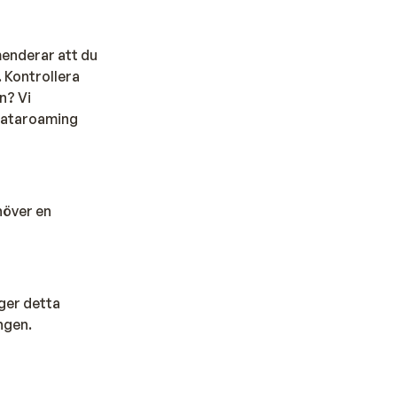
menderar att du
 Kontrollera
n? Vi
 dataroaming
höver en
ger detta
ngen.