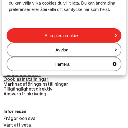
du kan välja vilka cookies du vill tillåta. Du kan ändra dina
preferenser eller återkalla ditt samtycke när som helst.
Acceptera cookies
Sunweb
Nyhetsbrev
Kontakta oss
Avvisa
Om Sunweb
Blogg
Hantera
Jobba hos oss
Företagsinformation
Hållbar semester
Cookiesinställningar
Marknadsföringsinställningar
Tillgänglighetsdirektiv
Ansvarsfriskrivning
Inför resan
Frågor och svar
Värt att veta