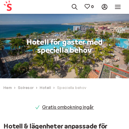
Hotell för gäster med
speciella behov
Hem
Solresor
Hotell
Speciella behov
er
Gratis ombokning ingår
Hotell & lägenheter anpassade för