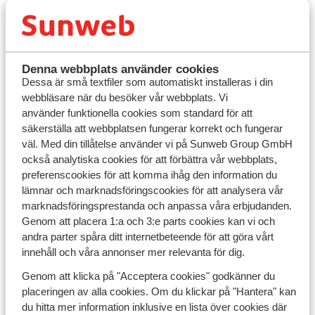
Hotell nära stranden
Alla våra all inclusive hotell
Semesterhus och villor
Denna webbplats använder cookies
Dessa är små textfiler som automatiskt installeras i din
webbläsare när du besöker vår webbplats. Vi
använder funktionella cookies som standard för att
säkerställa att webbplatsen fungerar korrekt och fungerar
väl. Med din tillåtelse använder vi på Sunweb Group GmbH
också analytiska cookies för att förbättra vår webbplats,
preferenscookies för att komma ihåg den information du
lämnar och marknadsföringscookies för att analysera vår
Filtrera
marknadsföringsprestanda och anpassa våra erbjudanden.
Genom att placera 1:a och 3:e parts cookies kan vi och
andra parter spåra ditt internetbeteende för att göra vårt
Oops
innehåll och våra annonser mer relevanta för dig.
Ett fel uppstod
Genom att klicka på "Acceptera cookies" godkänner du
placeringen av alla cookies. Om du klickar på "Hantera" kan
Försök igen
du hitta mer information inklusive en lista över cookies där