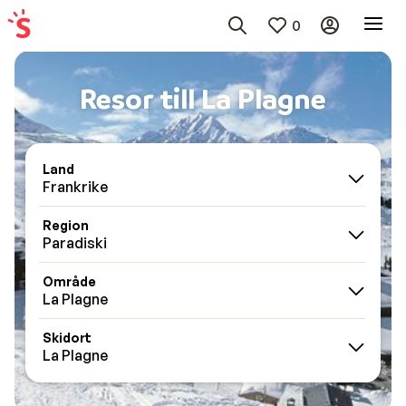
0
Resor till La Plagne
Land
Frankrike
Region
Paradiski
Område
La Plagne
Skidort
La Plagne