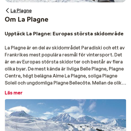
La Plagne
Om La Plagne
Upptäck La Plagne: Europas största skidområde
La Plagne är en del av skidområdet Paradiski och ett av
Frankrikes mest populära resmål för vintersport. Det
är en av Europas största skidorter och består av flera
olika byar. De mest kända är livliga Belle Plagne, Plagne
Centre, högt belägna Aime La Plagne, soliga Plagne
Soleil och ungdomliga Plagne Bellecôte. Mellan de olika
(del)byarna tar du dig enkelt med skidor eller lift.
Läs mer
Tack vare närheten till två glaciärer, en höjd på 1 250 till
3 250 meter och förbindelsen till
Les Arcs
är
snöförhållandena i La Plagne ofta mycket bra. De
breda platåerna i området gör skidåkningen både