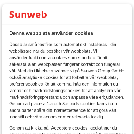
Denna webbplats använder cookies
Dessa är små textfiler som automatiskt installeras i din
webbläsare när du besöker vår webbplats. Vi
använder funktionella cookies som standard för att
säkerställa att webbplatsen fungerar korrekt och fungerar
väl. Med din tillåtelse använder vi på Sunweb Group GmbH
också analytiska cookies för att förbättra vår webbplats,
preferenscookies för att komma ihåg den information du
lämnar och marknadsföringscookies för att analysera vår
marknadsföringsprestanda och anpassa våra erbjudanden.
Ré
Bra
7.6
Genom att placera 1:a och 3:e parts cookies kan vi och
Pl
Rhododendrons Hotel -
andra parter spåra ditt internetbeteende för att göra vårt
La P
Kortvecka
innehåll och våra annonser mer relevanta för dig.
D
La Plagne
La Plagne
Frankrike
Genom att klicka på "Acceptera cookies" godkänner du
G
Nära till pisterna