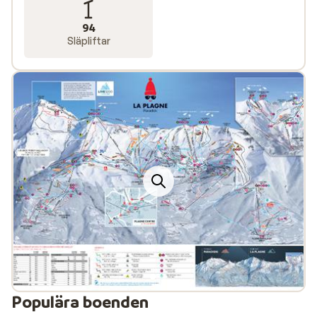
och runt La Plagne. Prova isklättring i Champagny-le-
94
Haut-dalen, åk bob på den olympiska banan eller susa
Släpliftar
ner för backarna på en uppblåsbar bodyboard. Du kan
också snöra på dig skridskorna och åka på
utomhusrinken i La Plagne Bellecôte. Vill du upptäcka
området i ett lugnare tempo? Då väntar över 90
kilometer preparerade längdskidspår – perfekt för en
härlig tur i vinterlandskapet.
Populära boenden