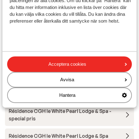
placeringen av alla cookies. Om du klickar på "Hantera" kan
U
Trevligt familjehotell
du hitta mer information inklusive en lista över cookies där
B
Centralt läge
du kan välja vilka cookies du vill tillåta. Du kan ändra dina
pris per person från
Lör 10 Apr. - Lör 17 Apr.
Lör 
preferenser eller återkalla ditt samtycke när som helst.
9 887:-
Halvpension
2
person
Inga
Visa
Acceptera cookies
Andra boenden i La Plagne
Avvisa
Hotel Carlina Belle Plagne
Hantera
Résidence CGH le White Pearl Lodge & Spa -
special pris
Résidence CGH le White Pearl Lodge & Spa