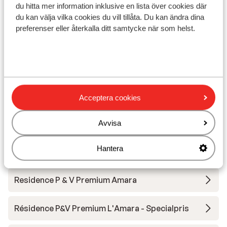
M
Fördjupa dig i lyx i hotellets wellness-avdelning
du hitta mer information inklusive en lista över cookies där
pris per person från
Sön 4 Apr. - Sön 11 Apr.
Lör
du kan välja vilka cookies du vill tillåta. Du kan ändra dina
14 004:-
Inga måltider
2
person
Inga
preferenser eller återkalla ditt samtycke när som helst.
Visa
Acceptera cookies
Andra boenden i Avoriaz
Avvisa
SOWELL COLLECTION Hôtel des Dromonts &
Hantera
Spa
Residence P & V Premium Amara
Résidence P&V Premium L'Amara - Specialpris