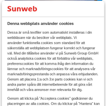
Denna webbplats använder cookies
Dessa är små textfiler som automatiskt installeras i din
webbläsare när du besöker vår webbplats. Vi
använder funktionella cookies som standard för att
säkerställa att webbplatsen fungerar korrekt och fungerar
väl. Med din tillåtelse använder vi på Sunweb Group GmbH
också analytiska cookies för att förbättra vår webbplats,
preferenscookies för att komma ihåg den information du
Fantastisk
8.7
lämnar och marknadsföringscookies för att analysera vår
Résidence P&V Premium
Ré
marknadsföringsprestanda och anpassa våra erbjudanden.
L'Amara - Specialpris
in
Genom att placera 1:a och 3:e parts cookies kan vi och
Avoriaz
Avoriaz
Frankrike
andra parter spåra ditt internetbeteende för att göra vårt
Avor
innehåll och våra annonser mer relevanta för dig.
Smakfullt och lyxigt boende
P
Bo i en vacker och modern lägenhet
N
Genom att klicka på "Acceptera cookies" godkänner du
Toppläge! Precis vid skidliften och direkt i
W
placeringen av alla cookies. Om du klickar på "Hantera" kan
pisterna