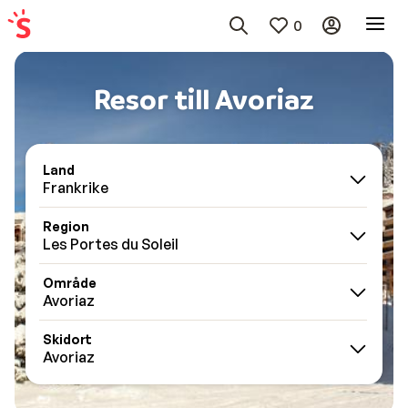
0
Resor till Avoriaz
Land
Frankrike
Region
Les Portes du Soleil
Område
Avoriaz
Skidort
Avoriaz