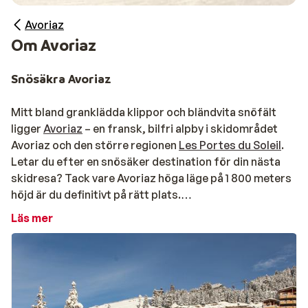
Avoriaz
Om Avoriaz
Snösäkra Avoriaz
Mitt bland granklädda klippor och bländvita snöfält
ligger
Avoriaz
– en fransk, bilfri alpby i skidområdet
Avoriaz och den större regionen
Les Portes du Soleil
.
Letar du efter en snösäker destination för din nästa
skidresa? Tack vare Avoriaz höga läge på 1 800 meters
höjd är du definitivt på rätt plats.
Läs mer
Här går en av byns huvudleder rakt genom det bilfria
centrumet, där både skidåkare och fotgängare rör sig
mellan boenden, restauranger och liftar. Avoriaz är
dessutom känt för sin unika arkitektur: husen är klädda
i trä och smälter in i landskapet – nästan som om du