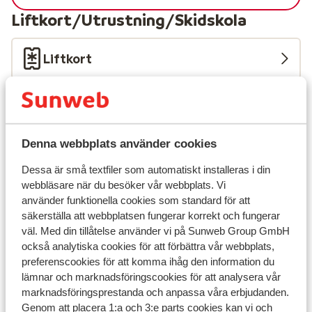
Liftkort/Utrustning/Skidskola
Liftkort
Skidskola
Utrustning
Denna webbplats använder cookies
Dessa är små textfiler som automatiskt installeras i din
Andra boenden i Les Deux Alpes
webbläsare när du besöker vår webbplats. Vi
använder funktionella cookies som standard för att
säkerställa att webbplatsen fungerar korrekt och fungerar
Hotel Serre Palas
väl. Med din tillåtelse använder vi på Sunweb Group GmbH
också analytiska cookies för att förbättra vår webbplats,
Résidence Neige et Soleil
preferenscookies för att komma ihåg den information du
lämnar och marknadsföringscookies för att analysera vår
marknadsföringsprestanda och anpassa våra erbjudanden.
Résidence l'Alpeggio
Genom att placera 1:a och 3:e parts cookies kan vi och