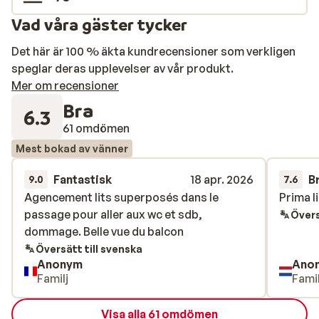
Vad våra gäster tycker
Det här är 100 % äkta kundrecensioner som verkligen
speglar deras upplevelser av vår produkt.
Mer om recensioner
Bra
6.3
61 omdömen
Mest bokad av vänner
Fantastisk
18 apr. 2026
B
9.0
7.6
Agencement lits superposés dans le
Agencement lits superposés dans le
Prima li
Prima li
passage pour aller aux wc et sdb,
passage pour aller aux wc et sdb,
Övers
dommage. Belle vue du balcon
dommage. Belle vue du balcon
Översätt till svenska
Anonym
Ano
Familj
Famil
Visa alla 61 omdömen