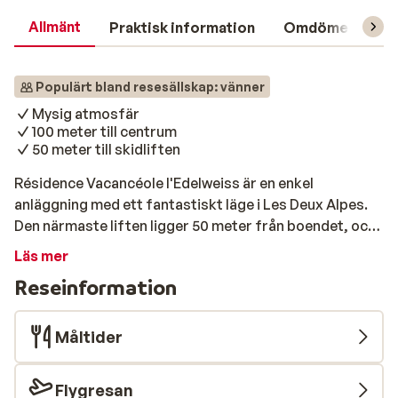
Allmänt
Praktisk information
Omdömen
L
Populärt bland resesällskap: vänner
Mysig atmosfär
100 meter till centrum
50 meter till skidliften
Résidence Vacancéole l'Edelweiss är en enkel
anläggning med ett fantastiskt läge i Les Deux Alpes.
Den närmaste liften ligger 50 meter från boendet, och
centrum är bara en kort promenad bort. Så du behöver
Läs mer
missar inte något som Deux Alpes har att erbjuda.
Reseinformation
Lägenheterna är enkla men trevligt inredda. Om du
fortfarande har energi i slutet av dagen, är det starkt
rekommenderat att söka upp stämningen i centrum.
Måltider
Här hittar du flera trevliga barer och restauranger där
du kan njuta på kvällarna.
Flygresan