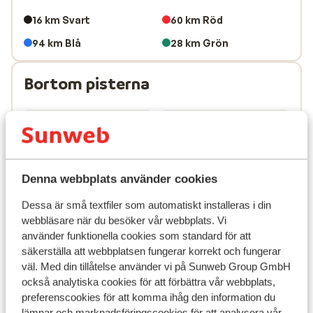
16 km Svart
60 km Röd
94 km Blå
28 km Grön
Bortom pisterna
700m - 2500m
168 km
Höjd
Långfärd
Denna webbplats använder cookies
Dessa är små textfiler som automatiskt installeras i din
webbläsare när du besöker vår webbplats. Vi
0
3
använder funktionella cookies som standard för att
Glaciär
Fun Parks
säkerställa att webbplatsen fungerar korrekt och fungerar
väl. Med din tillåtelse använder vi på Sunweb Group GmbH
också analytiska cookies för att förbättra vår webbplats,
Liftar
113 totalt
preferenscookies för att komma ihåg den information du
lämnar och marknadsföringscookies för att analysera vår