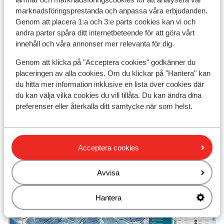
marknadsföringsprestanda och anpassa våra erbjudanden.
Genom att placera 1:a och 3:e parts cookies kan vi och
andra parter spåra ditt internetbeteende för att göra vårt
11
44
innehåll och våra annonser mer relevanta för dig.
Gondoler
Stolsliftar
Genom att klicka på "Acceptera cookies" godkänner du
placeringen av alla cookies. Om du klickar på "Hantera" kan
du hitta mer information inklusive en lista över cookies där
58
du kan välja vilka cookies du vill tillåta. Du kan ändra dina
Släpliftar
preferenser eller återkalla ditt samtycke när som helst.
Acceptera cookies
Avvisa
Hantera