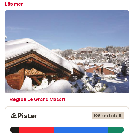
Läs mer
Runt torget finns fina restauranger och barer. Byn är
populär bland familjer eftersom after ski utbudet är
begränsat. Istället finns något verkligen speciellt att
göra när solen går ner. Nämligen kvällsskidåkning i Les
Timalets pisten! Les Carroz d'Araches är en varm, lugn
by, med anslutning till en av Frankrikes finaste skidorter.
Region Le Grand Massif
Pister
198 km totalt