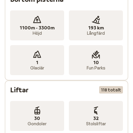
Moosebar är otroligt populär och det perfekta stället
att avsluta skiddagen med stil.
1100m - 3300m
193 km
Höjd
Långfärd
1
10
Glaciär
Fun Parks
Liftar
118 totalt
30
32
Gondoler
Stolsliftar