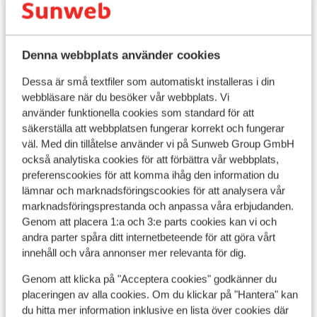
Denna webbplats använder cookies
Dessa är små textfiler som automatiskt installeras i din
webbläsare när du besöker vår webbplats. Vi
använder funktionella cookies som standard för att
säkerställa att webbplatsen fungerar korrekt och fungerar
väl. Med din tillåtelse använder vi på Sunweb Group GmbH
också analytiska cookies för att förbättra vår webbplats,
preferenscookies för att komma ihåg den information du
lämnar och marknadsföringscookies för att analysera vår
marknadsföringsprestanda och anpassa våra erbjudanden.
Genom att placera 1:a och 3:e parts cookies kan vi och
Fantastisk
9.1
andra parter spåra ditt internetbeteende för att göra vårt
Re
Hotel Au Chamois d'Or
innehåll och våra annonser mer relevanta för dig.
Alp
Alpe d'Huez
Alpe d'Huez Grand Domaine Ski
Fran
Frankrike
Genom att klicka på "Acceptera cookies" godkänner du
L
placeringen av alla cookies. Om du klickar på "Hantera" kan
Mysig och hemtrevlig atmosfär
S
Traditionell och elegant inredning
du hitta mer information inklusive en lista över cookies där