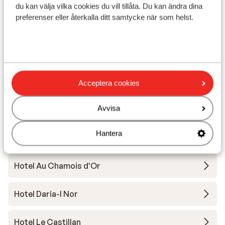
Wellness-avdelning
du kan välja vilka cookies du vill tillåta. Du kan ändra dina
pris per person från
Fre 11 Dec. - Fre 18 Dec.
Sön
preferenser eller återkalla ditt samtycke när som helst.
17 178:-
Halvpension
2
person
Inga
Visa
Acceptera cookies
Andra boenden i Alpe d'Huez
Avvisa
Hantera
Résidence Daria-I Nor
Hotel Au Chamois d'Or
Hotel Daria-I Nor
Hotel Le Castillan