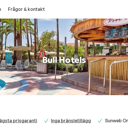
n
Frågor & kontakt
Bull Hotels
ägsta prisgaranti
Inga bränsletillägg
Sunweb Onl