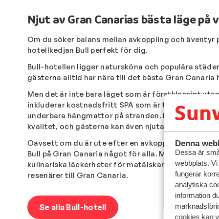
Njut av Gran Canarias bästa läge på v
Om du söker balans mellan avkoppling och äventyr
hotellkedjan Bull perfekt för dig.
Bull-hotellen ligger natursköna och populära städe
gästerna alltid har nära till det bästa Gran Canaria 
Men det är inte bara läget som är förstklassigt ut
inkluderar kostnadsfritt SPA som är tillgängligt för 
underbara hängmattor på stranden. Bufféerna som se
kvalitet, och gästerna kan även njuta av lättare sna
Oavsett om du är ute efter en avkopplande strandse
Denna webb
Dessa är små 
Bull på Gran Canaria något för alla. Med sitt unika lä
webbplats. Vi
kulinariska läckerheter för matälskare är det lätt at
fungerar korr
resenärer till Gran Canaria.
analytiska coo
information d
marknadsförin
Se alla Bull-hotell
cookies kan vi