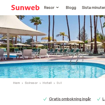
Resor
Blogg
Sista minute
Hem
Solresor
Hotell
Bull
Gratis ombokning ingår
L