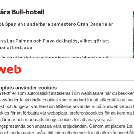
åra Bull-hotell
 på
Spaniens
underbara semesterö
Gran Canaria
är
rna
Las Palmas
och
Playa del Inglés
, vilket gör att
har att erbjuda.
an även utbudet av anläggningar, som bland annat
alla gäster, premiumdrycker till alla besökare i baren
rveras på Bull-hotellen är kända för sin exceptionella
cks i poolbaren.
mester eller en äventyrlig ö-utflykt har hotellkedjan
plats använder cookies
textfiler som automatiskt installeras i din webbläsare när du besöker
ge, sitt utbud av aktiviteter för alla åldrar och sina
 använder funktionella cookies som standard för att säkerställa att w
t förstå varför den här hotellkedjan är ett förstaval för
ekt och fungerar väl. Med din tillåtelse använder vi på Sunweb Gro
kies för att förbättra vår webbplats, preferenscookies för att komma 
u lämnar och marknadsföringscookies för att analysera vår
gsprestanda och anpassa våra erbjudanden. Genom att placera 1:a 
 och andra parter spåra ditt internetbeteende för att göra vårt innehål