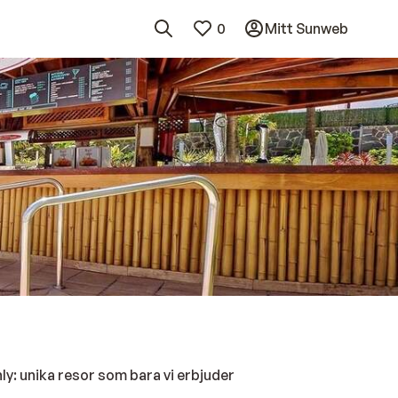
0
Mitt Sunweb
y: unika resor som bara vi erbjuder