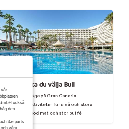
Därför ska du välja Bull
 vår
Perfekt läge på Gran Canaria
ebbplatsen
up GmbH också
Många aktiviteter för små och stora
ihåg den
Mycket god mat och stor buffé
och 3:e parts
l och våra