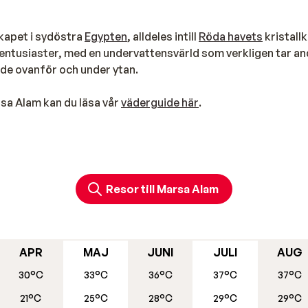
kapet i sydöstra
Egypten
, alldeles intill
Röda havets
kristallk
kentusiaster, med en undervattensvärld som verkligen tar a
åde ovanför och under ytan.
rsa Alam kan du läsa vår
väderguide här
.
sorter. Det innebär att du bara behöver kliva ner i vattnet – e
uvudet för att få en första glimt av den fantastiska
rgsprakande fiskar är en upplevelse i sig.
Resor till Marsa Alam
 även känt som Dolphin House, hem för dussintals lekfulla 
och Abu Dabab har du dessutom goda chanser att få se en d
APR
MAJ
JUNI
JULI
AUG
30°C
33°C
36°C
37°C
37°C
21°C
25°C
28°C
29°C
29°C