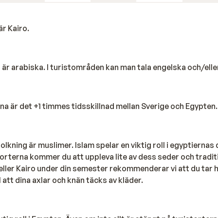
forska det karga ökenlandskapet med fyrhjuling eller kamel. 
eder dig till ett beduinläger. Här kan du njuta av traditionellt
r Kairo.
der väntar en buffémiddag, följt av en traditionell egyptis
t är arabiska. I turistområden kan man tala engelska och/elle
er rummet är hamnbyn Port Ghalib ett utmärkt utflyktsmål. O
a är det +1 timmes tidsskillnad mellan Sverige och Egypten.
omenader längs hamnens båtar till mysiga terrasser och trevli
rna.
ning är muslimer. Islam spelar en viktig roll i egyptiernas d
 shisha (vattenpipa). Denna traditionella sedvänja, som främs
 orterna kommer du att uppleva lite av dess seder och tradi
rolig detalj är det stora utbudet av smaker – här finns allt frå
 eller Kairo under din semester rekommenderar vi att du tar h
ll att dina axlar och knän täcks av kläder.
, men en solig semester i Marsa Alam, Egypten, handlar fram