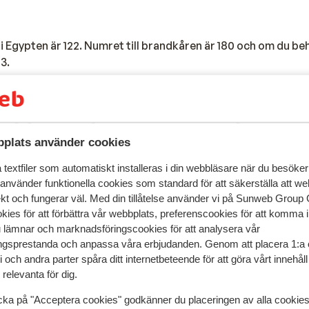
 Egypten är 122. Numret till brandkåren är 180 och om du be
3.
bagage kan du ange detta under onlinebokningen. Om du an
 bli kontaktad av en anställd på Contact Centre efter bokni
plats använder cookies
 att gå igenom proceduren med dig.
textfiler som automatiskt installeras i din webbläsare när du besöker
lista över ovanligt bagage som du kan ta med dig:
 använder funktionella cookies som standard för att säkerställa att w
ekt och fungerar väl. Med din tillåtelse använder vi på Sunweb Gro
kies för att förbättra vår webbplats, preferenscookies för att komma 
u lämnar och marknadsföringscookies för att analysera vår
gsprestanda och anpassa våra erbjudanden. Genom att placera 1:a 
 och andra parter spåra ditt internetbeteende för att göra vårt innehål
relevanta för dig.
ler wakeboard
cka på "Acceptera cookies" godkänner du placeringen av alla cookie