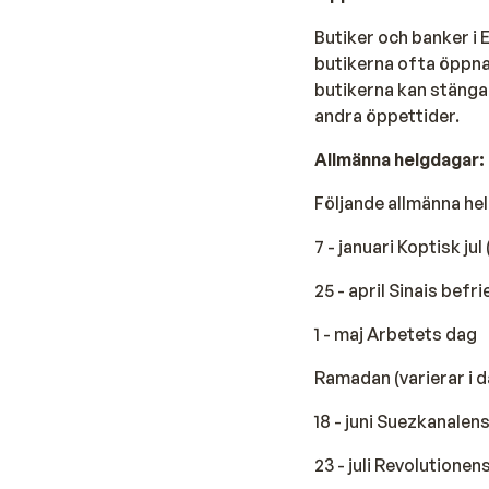
Butiker och banker i 
butikerna ofta öppna a
butikerna kan stänga
andra öppettider.
Allmänna helgdagar:
Följande allmänna he
7 - januari Koptisk ju
25 - april Sinais befr
1 - maj Arbetets dag
Ramadan (varierar i d
18 - juni Suezkanale
23 - juli Revolutionen