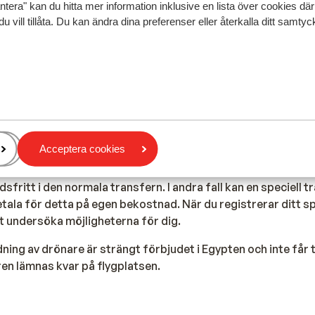
ntera" kan du hitta mer information inklusive en lista över cookies där
du vill tillåta. Du kan ändra dina preferenser eller återkalla ditt samt
ecialbagage är det också nödvändigt att du meddelar oss de
era ditt specialbagage åt dig för överföring.
ndra flygbolag än Transavia, vänligen kontakta oss för mer 
Acceptera cookies
ecialbagage inte alltid kan ingå i den normala transporten. I
ifter för att ta med specialbagage på standardtransfern. A
fritt i den normala transfern. I andra fall kan en speciell 
tala för detta på egen bekostnad. När du registrerar ditt 
t undersöka möjligheterna för dig.
ning av drönare är strängt förbjudet i Egypten och inte får
en lämnas kvar på flygplatsen.