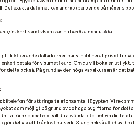
ig roll i Egypten. Även om inte allt är stängt på turistortern
na, de generösa all inclusive-programmen och det fantastisk
ill. Det exakta datumet kan ändras (beroende på månens posi
na redan från första stund.
:
pass/id-kort samt visum kan du besöka
denna sida
.
skor i havet.
gt fluktuerande dollarkursen har vi publicerat priset för vis
 enkelt betala för visumet i euro. Om du vill boka en utflykt,
 för detta också. På grund av den höga växelkursen är det bät
bär att behandlingskostnaderna kan vara ganska höga. Kontak
:
 besöker sjukhuset.
obiltelefon för att ringa telefonsamtal i Egypten. Vi rekom
ycket som möjligt på grund av de höga avgifterna för detta.
etta före semestern. Vill du använda internet via din telefo
gör det via ett trådlöst nätverk. Stäng också alltid av din