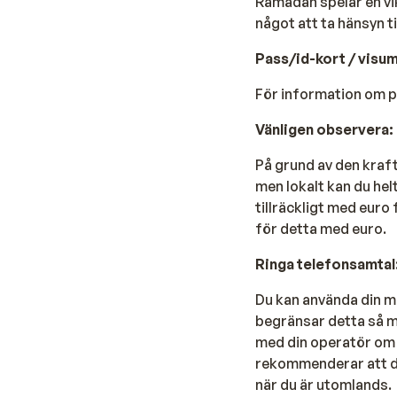
Ramadan spelar en vikt
allt om avkoppling. Här gör havet, de långa stränder
något att ta hänsyn t
vädret att du snabbt kopplar av och laddar batterier
Pass/id-kort / v
isum
För information om 
Obs!
Vänligen observera:
I Marsa Alam är det ofta obligatoriskt att bära vatten
På grund av den krafti
men lokalt kan du helt
tillräckligt med euro
Sjukhus
för detta med euro.
Sjukhuset i Marsa Alam är en privat klinik. Det inne
Ringa telefonsamtal
därför ditt försäkringsbolag för rådgivning innan du
Du kan använda din m
begränsar detta så m
med din operatör om d
rekommenderar att du 
när du är utomlands.