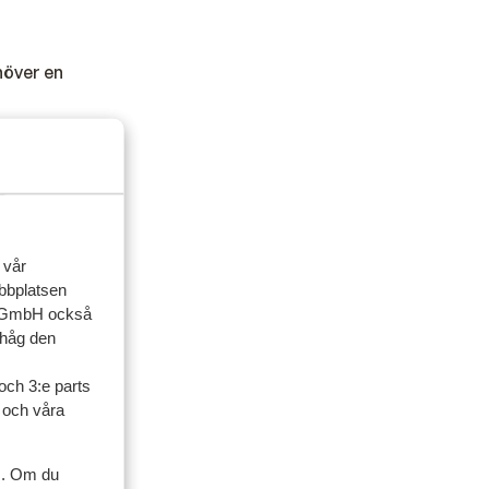
höver en
ger detta
ngen.
 vår
ebbplatsen
up GmbH också
ihåg den
och 3:e parts
l och våra
s. Om du