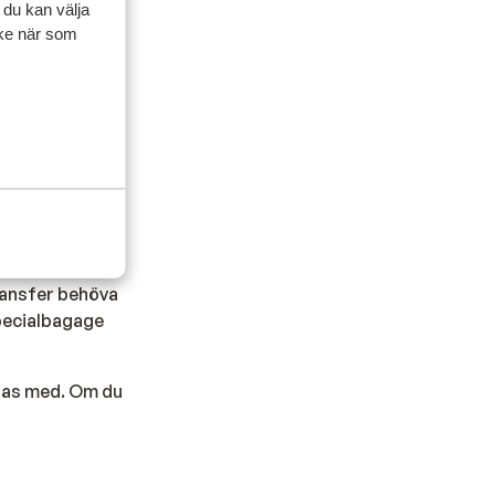
 du kan välja
ycke när som
tta. Vi
information.
bland
tt ta med
transfer behöva
specialbagage
 tas med. Om du