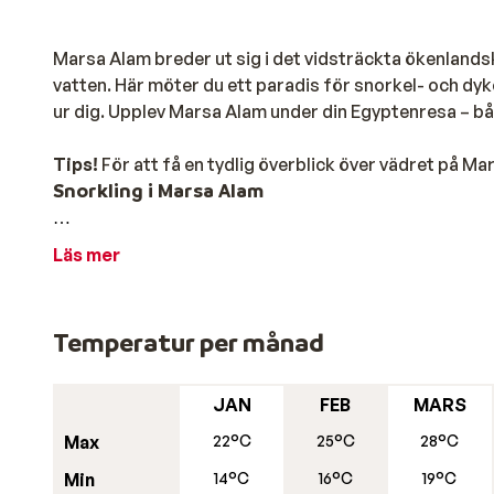
Marsa Alam breder ut sig i det vidsträckta ökenlands
vatten. Här möter du ett paradis för snorkel- och dy
ur dig. Upplev Marsa Alam under din Egyptenresa – b
Tips!
För att få en tydlig överblick över vädret på Ma
Snorkling i Marsa Alam
Så kallade husrev finns utanför kusten vid de flesta re
Läs mer
hoppa i från en brygga – ta på dig masken och sänka h
undervattensvärlden. Synen av vajande koraller och fä
Temperatur per månad
För dig som söker mer undervattensäventyr är Sataya,
delfiner. Vid de välkända platserna Marsa Mubarak 
(sjöko) eller en havssköldpadda.
JAN
FEB
MARS
Max
22°C
25°C
28°C
Äventyr på Supersafari
Min
14°C
16°C
19°C