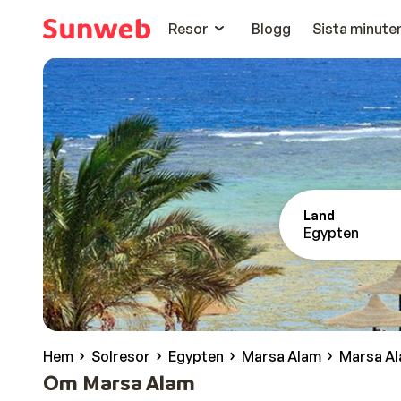
Resor
Blogg
Sista minute
Land
Egypten
Hem
Solresor
Egypten
Marsa Alam
Marsa A
Om Marsa Alam