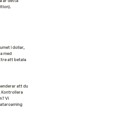
a är detta
a
tion).
umet i dollar,
 ta med
tre att betala
ta
menderar att du
 Kontrollera
n? Vi
 dataroaming