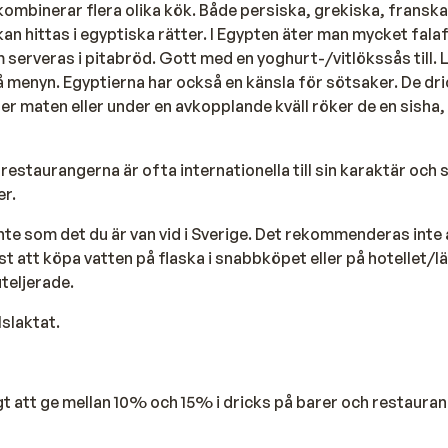
ombinerar flera olika kök. Både persiska, grekiska, franska
kan hittas i egyptiska rätter. I Egypten äter man mycket falaf
 serveras i pitabröd. Gott med en yoghurt-/vitlökssås till. 
 menyn. Egyptierna har också en känsla för sötsaker. De dri
ter maten eller under en avkopplande kväll röker de en sisha,
restaurangerna är ofta internationella till sin karaktär och 
r.
inte som det du är van vid i Sverige. Det rekommenderas inte 
st att köpa vatten på flaska i snabbköpet eller på hotellet/
uteljerade.
lslaktat.
igt att ge mellan 10% och 15% i dricks på barer och restauran