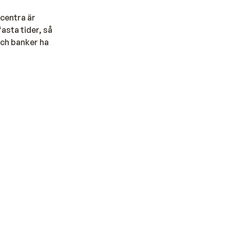
tcentra är
fasta tider, så
och banker ha