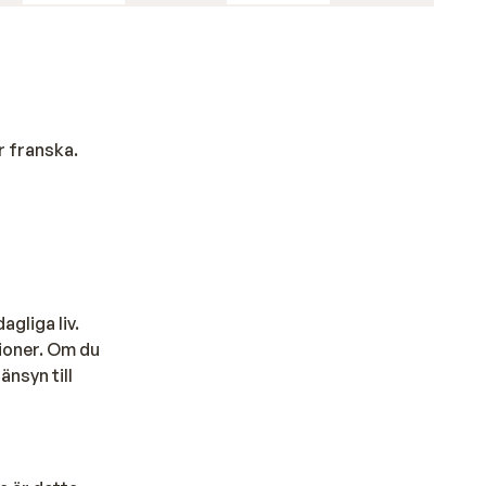
Under
 kaffe
k
r franska.
rten
ga
agliga liv.
t
tioner. Om du
n
änsyn till
för