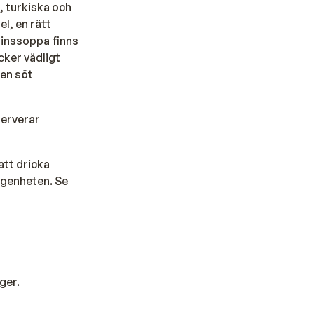
, turkiska och
el, en rätt
Linssoppa finns
cker vädligt
 en söt
serverar
att dricka
lägenheten. Se
ger.