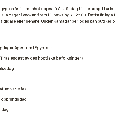
Egypten är i allmänhet öppna från söndag till torsdag. I turis
lla dagar i veckan fram till omkring kl. 22.00. Detta är inga 
 tidigare eller senare. Under Ramadanperioden kan butiker 
lgdagar äger rum i Egypten:
l (firas endast av den koptiska befolkningen)
ielsedag
atum varje år)
ns öppningsdag
s dag