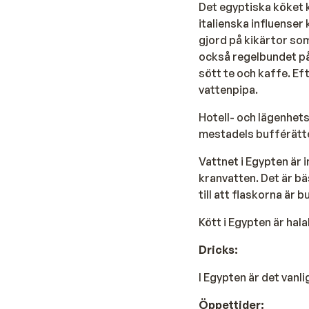
Det egyptiska köket k
italienska influenser 
gjord på kikärtor som
också regelbundet på
sött te och kaffe. Ef
vattenpipa.
Hotell- och lägenhets
mestadels bufférätte
Vattnet i Egypten är 
kranvatten. Det är bä
till att flaskorna är b
Kött i Egypten är hala
Dricks:
I Egypten är det vanl
Öppettider: