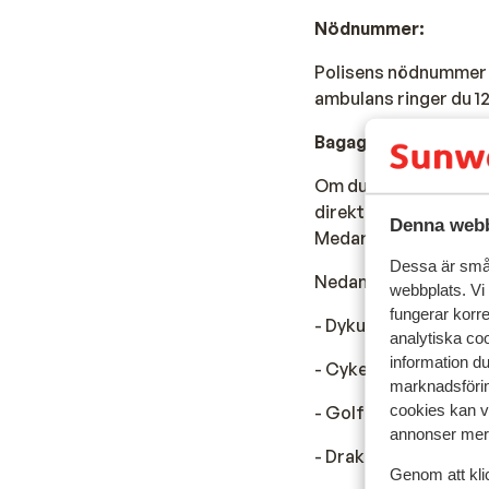
Nödnummer:
Polisens nödnummer i
ambulans ringer du 12
Bagage:
Om du tar med annat 
direkt kommer du att
Denna webb
Medarbetaren kommer
Dessa är små 
Nedan finns en liten 
webbplats. Vi
fungerar korr
- Dykutrustning
analytiska coo
information d
- Cykel
marknadsförin
cookies kan vi
- Golfutrustning
annonser mer 
- Drake, vågbräda el
Genom att kli