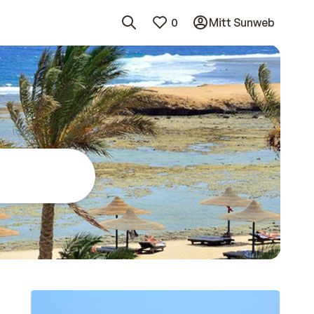
0
Mitt Sunweb