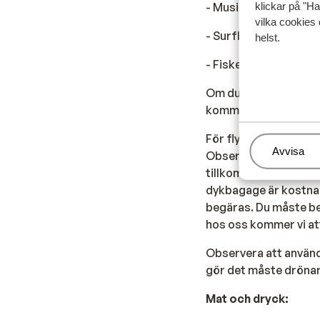
klickar på "Ha
- Musikinstrument
vilka cookies 
- Surfbräda
helst.
- Fiskeutrustning
Om du tar med dig sp
kommer då att registr
För flygningar med a
Hantera
Avvisa
Observera att ditt sp
tillkommer extra avg
dykbagage är kostnads
begäras. Du måste be
hos oss kommer vi at
Observera att använd
gör det måste drönar
Mat och dryck: