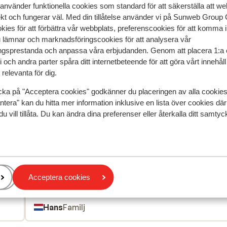
 använder funktionella cookies som standard för att säkerställa att w
ekt och fungerar väl. Med din tillåtelse använder vi på Sunweb Gro
kies för att förbättra vår webbplats, preferenscookies för att komma 
u lämnar och marknadsföringscookies för att analysera vår
gsprestanda och anpassa våra erbjudanden. Genom att placera 1:a 
speglar deras upplevelser av vår produkt.
Mer om recensio
 och andra parter spåra ditt internetbeteende för att göra vårt innehål
relevanta för dig.
Mest bokad av 
cka på "Acceptera cookies" godkänner du placeringen av alla cookie
ntera" kan du hitta mer information inklusive en lista över cookies där
 2026
Fantastisk
21 apr.
9.9
du vill tillåta. Du kan ändra dina preferenser eller återkalla ditt samt
tie
tie
Super hotel. vriendelijk personeel, hygiëne zeer go
Super hotel. vriendelijk personeel, hygiëne zeer go
n
n
eten was goed en goed geregeld.Bij het zwembad 
eten was goed en goed geregeld.Bij het zwembad 
n
n
handdoekje leggen maar vaste bedjes voor het hel
handdoekje leggen maar vaste bedjes voor het hel
te
te
verblijf.
verblijf.
.
Översätt till svenska
Acceptera cookies
Hans
Familj