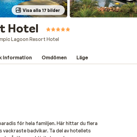
Visa alla 17 bilder
t Hotel
mpic Lagoon Resort Hotel
k information
Omdömen
Läge
adis för hela familjen. Här hittar du flera
s vackraste badvikar. Ta del av hotellets