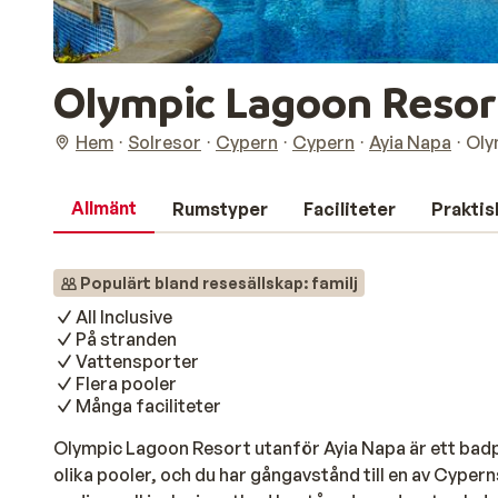
Olympic Lagoon Resor
Hem
Solresor
Cypern
Cypern
Ayia Napa
Oly
Allmänt
Rumstyper
Faciliteter
Praktis
Populärt bland resesällskap: familj
All Inclusive
På stranden
Vattensporter
Flera pooler
Många faciliteter
Olympic Lagoon Resort utanför Ayia Napa är ett badpar
olika pooler, och du har gångavstånd till en av Cypern