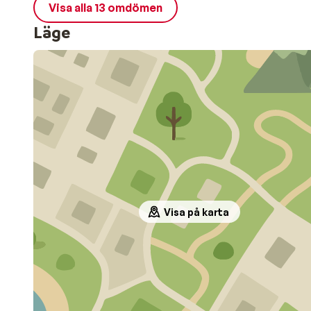
Visa alla 13 omdömen
Läge
Visa på karta