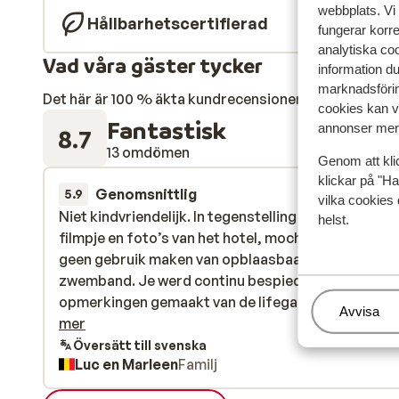
webbplats. Vi
Hållbarhetscertifierad
fungerar korr
analytiska coo
Vad våra gäster tycker
information d
marknadsförin
Det här är 100 % äkta kundrecensioner som verkligen 
cookies kan vi
Fantastisk
annonser mer 
8.7
13 omdömen
Genom att kli
klickar på "Ha
Genomsnittlig
13 juni
5.9
vilka cookies 
Niet kindvriendelijk. In tegenstelling van het promo
Niet kindvriendelijk. In tegenstelling van het promo
helst.
filmpje en foto’s van het hotel, mochten de kindere
filmpje en foto’s van het hotel, mochten de kindere
geen gebruik maken van opblaasbaar speelgoed e
geen gebruik maken van opblaasbaar speelgoed e
zwemband. Je werd continu bespied en ren onrech
zwemband. Je werd continu bespied en ren onrech
opmerkingen gemaakt van de lifegards en de pool
opmerkingen gemaakt van de lifegards en de pool..
Hantera
Avvisa
manager, ze stelden zich aan als politieagent met
mer
fluitje en vingertje wijzen. Dus gebrek aan vrijheid,
Översätt till svenska
Luc en Marleen
Familj
totaal geen vakantiegevoel. Is eerder een geschikt
hotel voor passieve gepensioneerden.