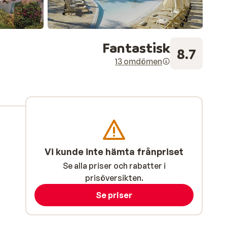
Fantastisk
8.7
13 omdömen
Vi kunde inte hämta frånpriset
Se alla priser och rabatter i
prisöversikten.
Se priser