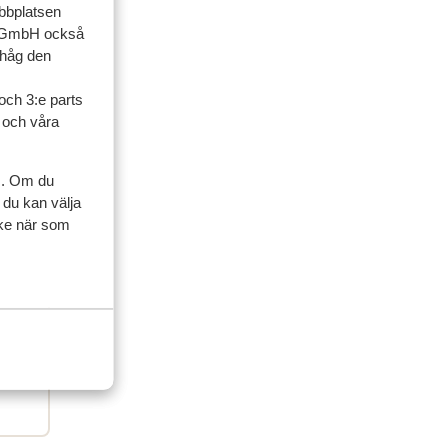
ebbplatsen
up GmbH också
ihåg den
och 3:e parts
ner
l och våra
familj
s. Om du
 du kan välja
 2026
ycke när som
ed,
ed,
geen
geen
e
e