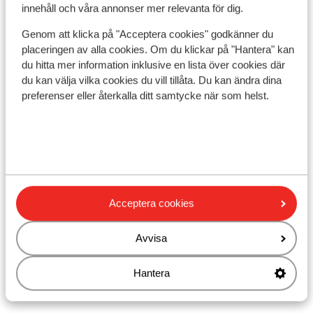
innehåll och våra annonser mer relevanta för dig.
Genom att klicka på "Acceptera cookies" godkänner du
I området
placeringen av alla cookies. Om du klickar på "Hantera" kan
Vid stranden (sandstrand, solstolar (mot
du hitta mer information inklusive en lista över cookies där
betalning) , parasoll (mot betalning) )
du kan välja vilka cookies du vill tillåta. Du kan ändra dina
Avstånd till centrum: ca 1,5 km
preferenser eller återkalla ditt samtycke när som helst.
Avstånd till bargata ca 500 m
Avstånd till flygplats Airport Larnaca(LCA) är ca
45 km
Avstånd till hamnen ca 1 km
Avstånd till busshållplats ca 300 m
Avstånd till uttagsautomat ca 500 m
Acceptera cookies
Närmaste butiker ca 500 m
Närmaste kiosk ca 5 m
Avvisa
Närmaste restaurang ca 500 m
Närmaste apotek ca 200 m
Hantera
Närmaste sjukhus ca 1,2 km