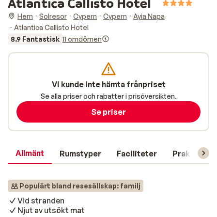
Atlantica Callisto Hotel
Hem
Solresor
Cypern
Cypern
Ayia Napa
Atlantica Callisto Hotel
8.9 Fantastisk
11 omdömen
Vi kunde inte hämta frånpriset
Se alla priser och rabatter i prisöversikten.
Se priser
Allmänt
Rumstyper
Faciliteter
Praktisk in
Populärt bland resesällskap: familj
Vid stranden
Njut av utsökt mat