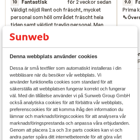
Fantastisk
för 2 veckor sedan
F
10
9.0
Väldigt nöjd! Rent och fräscht, mycket
Väldigt nöjd! Rent och fräscht, mycket
Prima 
Prima 
personal som höll området fräscht hela
personal som höll området fräscht hela
Övers
tiden samt väldigt trevlig personal. Man
tiden samt väldigt trevlig personal. Man
hade allt man behövde på samma plats.
hade allt man behövde på samma plats.
God mat som varierades varje kväll med
God mat som varierades varje kväll med
olika teman.
olika teman.
Anonym
Ano
Denna webbplats använder cookies
Partner
Gru
Dessa är små textfiler som automatiskt installeras i din
webbläsare när du besöker vår webbplats. Vi
Visa alla 11 omdömen
använder funktionella cookies som standard för att
Läge
säkerställa att webbplatsen fungerar korrekt och fungerar
väl. Med din tillåtelse använder vi på Sunweb Group GmbH
också analytiska cookies för att förbättra vår webbplats,
preferenscookies för att komma ihåg den information du
lämnar och marknadsföringscookies för att analysera vår
marknadsföringsprestanda och anpassa våra erbjudanden.
Visa på karta
Genom att placera 1:a och 3:e parts cookies kan vi och
andra parter spåra ditt internetbeteende för att göra vårt