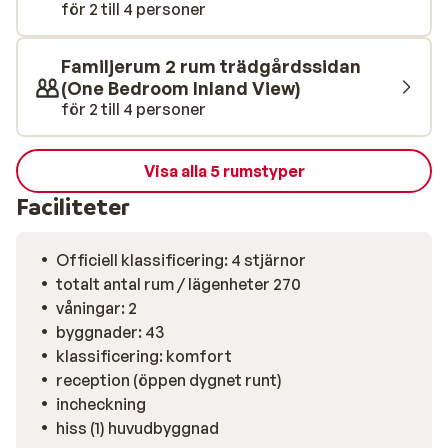
närområdet finns både stormarknader och
för 2 till 4 personer
traditionella tavernor. Ayia Napas livliga centrum ligger
cirka 20 minuters promenad bort och bjuder på ett
Familjerum 2 rum trädgårdssidan
pulserande nattliv, shopping och den välkända
(One Bedroom Inland View)
hamnpromenaden. Här bor du i en lugn omgivning, med
för 2 till 4 personer
allt du behöver inom bekvämt räckhåll.
Visa alla 5 rumstyper
Faciliteter
Officiell klassificering: 4 stjärnor
totalt antal rum / lägenheter 270
våningar: 2
byggnader: 43
klassificering: komfort
reception (öppen dygnet runt)
incheckning
hiss (1) huvudbyggnad