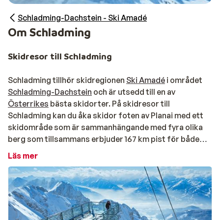
Schladming-Dachstein - Ski Amadé
Om Schladming
Skidresor till Schladming
Schladming tillhör skidregionen
Ski Amadé
i området
Schladming-Dachstein
och är utsedd till en av
Österrikes
bästa skidorter. På skidresor till
Schladming kan du åka skidor foten av Planai med ett
skidområde som är sammanhängande med fyra olika
berg som tillsammans erbjuder 167 km pist för både
nybörjare, vana åkare och experter.
Läs mer
En skidort för alla smaker
Mycket av skidåkningen sker i vacker skogsmiljö och
längs pisterna finns det många trevliga alphytter som
serverar god traditionell österrikisk mat. I