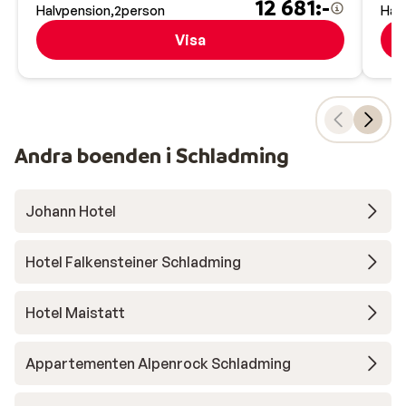
12 681:-
Halvpension
2
person
Hal
Visa
Andra boenden i Schladming
Johann Hotel
Hotel Falkensteiner Schladming
Hotel Maistatt
Appartementen Alpenrock Schladming