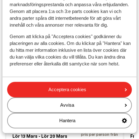
marknadsföringsprestanda och anpassa våra erbjudanden.
Genom att placera 1:a och 3:e parts cookies kan vi och
andra parter spåra ditt internetbeteende för att göra vårt
innehåll och våra annonser mer relevanta för dig.
Genom att klicka på "Acceptera cookies" godkänner du
placeringen av alla cookies. Om du klickar på "Hantera" kan
du hitta mer information inklusive en lista över cookies där
du kan välja vilka cookies du vill tillåta. Du kan ändra dina
preferenser eller återkalla ditt samtycke när som helst.
Ho
Bra
7.6
Acceptera cookies
Sch
Hotel Maistatt
Öst
Schladming
Schladming-Dachstein - Ski Amadé
Avvisa
E
Österrike
N
Bästa läge nära centrum och backarna
W
Hantera
Avkoppling i wellnessavdelningen
Idealisk bas för aktiva vintersportsentusiaster
pris per person från
Lör 13 Mars - Lör 20 Mars
Fre 