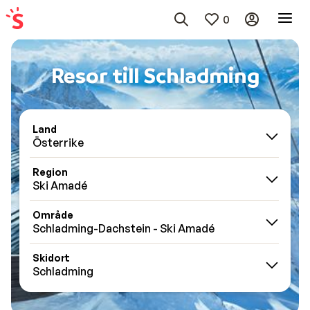
0
Resor till Schladming
Land
Österrike
Region
Ski Amadé
Område
Schladming-Dachstein - Ski Amadé
Skidort
Schladming