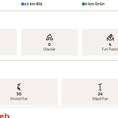
la tyrolska rätter till raffinerad gastronomi.
62 km Blå
0 km Grön
pensionat till lyxiga fyra- och femstjärniga
hotell
. Det gör
njutare som uppskattar kvalitet och stämning.
0
4
Glaciär
Fun Park
30
24
Stolsliftar
Släpliftar