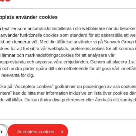
plats använder cookies
textfiler som automatiskt installeras i din webbläsare när du besöker
 använder funktionella cookies som standard för att säkerställa att w
ekt och fungerar väl. Med din tillåtelse använder vi på Sunweb Gro
kies för att förbättra vår webbplats, preferenscookies för att komma 
u lämnar och marknadsföringscookies för att analysera vår
gsprestanda och anpassa våra erbjudanden. Genom att placera 1:a 
 och andra parter spåra ditt internetbeteende för att göra vårt innehål
relevanta för dig.
cka på "Acceptera cookies" godkänner du placeringen av alla cookie
ntera" kan du hitta mer information inklusive en lista över cookies där
Bra
7.6
du vill tillåta. Du kan ändra dina preferenser eller återkalla ditt samt
sidenza Solaris
Hotel Fatlar
gl
Silvretta Skiregion
Österrike
Ischgl
Silvretta Skir
ra skidbussförbindelse
Gångavstånd till
ugnt läge, strax utanför Ischgl
God mat
Acceptera cookies
ttraktiva lägenheter
Fina rum