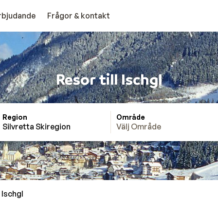
erbjudande
Frågor & kontakt
Resor till Ischgl
Region
Område
Silvretta Skiregion
Välj Område
Ischgl