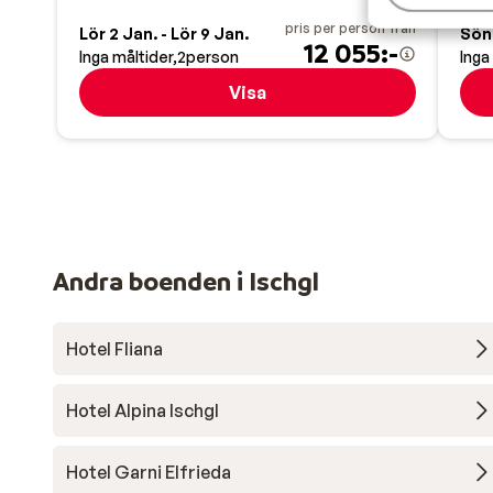
pris per person från
Lör 2 Jan. - Lör 9 Jan.
Sön 
12 055:-
Inga måltider
2
person
Inga
Visa
Andra boenden i Ischgl
Hotel Fliana
Hotel Alpina Ischgl
Hotel Garni Elfrieda