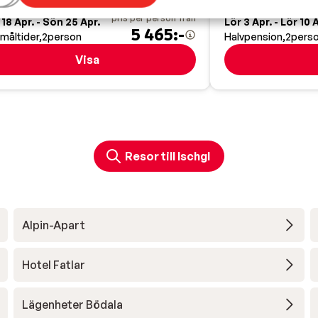
Halvpension
pris per person från
18 Apr. - Sön 25 Apr.
Lör 3 Apr. - Lör 10 
5 465:-
 måltider
2
person
Halvpension
2
pers
Visa
Resor till Ischgl
Alpin-Apart
Hotel Fatlar
Lägenheter Bödala