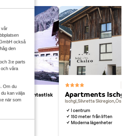
 vår
ebbplatsen
up GmbH också
ihåg den
och 3:e parts
l och våra
F
8.9
s. Om du
Apartments Ischgl Ch
 du kan välja
Fantastisk
9
ycke när som
Ischgl
Silvretta Skiregion
Österrike
I centrum
egion
Österrike
150 meter från liften
 lift och centrum
Moderna lägenheter