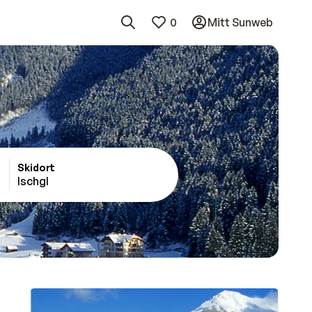
0
Mitt Sunweb
Skidort
Ischgl