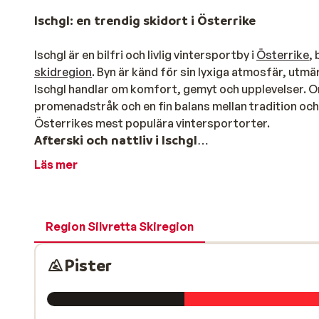
Ischgl: en trendig skidort i Österrike
Ischgl är en bilfri och livlig vintersportby i
Österrike
,
skidregion
. Byn är känd för sin lyxiga atmosfär, utmä
Ischgl handlar om komfort, gemyt och upplevelser. 
promenadstråk och en fin balans mellan tradition och l
Österrikes mest populära vintersportorter.
Afterski och nattliv i Ischgl
Läs mer
Ischgl är känd världen över för sin legendariska afte
Kuhstall, Schatzi och Niki’s Stadl lockar vintersports
om underhållning, med klubbar, cocktailbarer och liv
berömda Top of the Mountain-konserten, där internati
Region Silvretta Skiregion
vintersportort med gott om fester och underhållning är
Butiker, restauranger och hotell i Ischgl
Pister
Förutom sitt nattliv erbjuder Ischgl också ett stort
boenden. I byns centrum hittar du designerbutiker, s