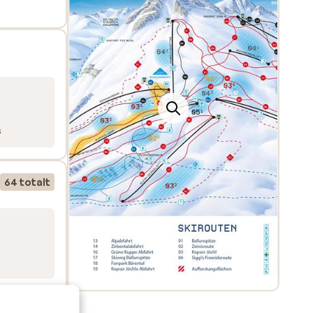
 Ischgl
s
64 totalt