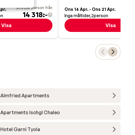
pris per person från
pris pe
Apr.
Ons 14 Apr. - Ons 21 Apr.
14 318:-
7
on
Inga måltider
2
person
Visa
Visa
Almfried Apartments
Apartments Ischgl Chaleo
Hotel Garni Tyola