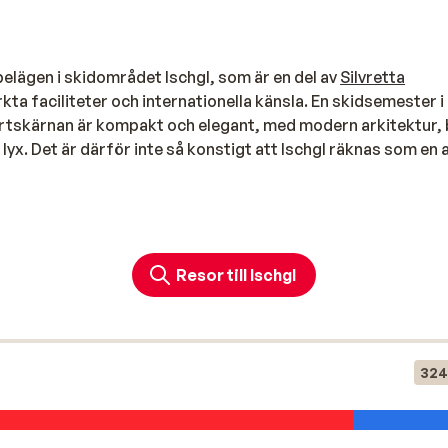
 belägen i skidområdet Ischgl, som är en del av
Silvretta
rkta faciliteter och internationella känsla. En skidsemester i
Ortskärnan är kompakt och elegant, med modern arkitektur,
yx. Det är därför inte så konstigt att Ischgl räknas som en 
rski och sitt pulserande nattliv. Trendiga afterski-barer som
entusiaster från hela Europa varje dag. På kvällarna finns de
Resor till Ischgl
emusik. Varje år inleds och avslutas vintersäsongen med den
onella artister står på scen. Om du letar efter en
 Ischgl ett självklart val.
324
 utbud av lyxshopping, utmärkta restauranger och bekväma
portaffärer och mysiga kaféer. Matupplevelserna i Ischgl är