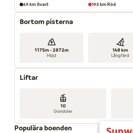
dessutom förvånansvärt mångsidiga – från traditionel
69 km Svart
193 km Röd
Boendeutbudet är omfattande, med allt från charmiga 
Bortom pisterna
till ett idealiskt resmål för par, kompisgäng och livs
1175m - 2872m
148 km
Höjd
Långfärd
Liftar
10
Gondoler
Populära boenden