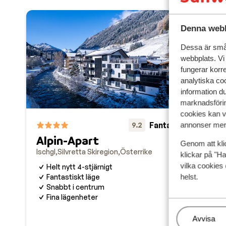
Denna webb
Dessa är små 
webbplats. Vi
fungerar korr
analytiska coo
information d
marknadsförin
cookies kan vi
Fantastisk
9.2
annonser mer 
Alpin-Apart
Genom att kli
Ischgl
Silvretta Skiregion
Österrike
klickar på "Ha
vilka cookies 
Helt nytt 4-stjärnigt
Re
Fantastiskt läge
helst.
Isch
Snabbt i centrum
Fina lägenheter
B
L
Hantera
Avvisa
A