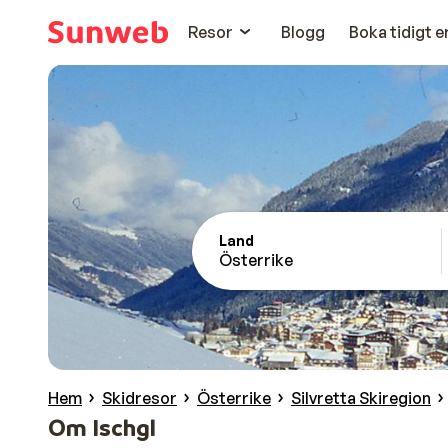
Resor
Blogg
Boka tidigt 
Land
Österrike
Hem
Skidresor
Österrike
Silvretta Skiregion
Om Ischgl