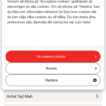
Genom att klicka på "Acceptera cookies" godkänner du
Hotel Taj I Mah
Ré
placeringen av alla cookies. Om du klickar på "Hantera" kan
Les Arcs
Les Arcs/Peisey-Vallandry
Frankrike
Les
du hitta mer information inklusive en lista över cookies där
Njut av en varm vistelse i lyxig stil
M
du kan välja vilka cookies du vill tillåta. Du kan ändra dina
Omfattande 400m2 hälsocenter
B
preferenser eller återkalla ditt samtycke när som helst.
Toppläge! Nära till skidliften och rakt ut i pisten
K
D
pris per person från
Lör 12 Dec. - Lör 19 Dec.
Fre 
18 383:-
Halvpension
2
person
Inga
Visa
Acceptera cookies
Avvisa
Hantera
Andra boenden i Les Arcs
Hotel Taj I Mah