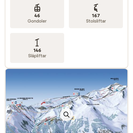
Semesterbostäderna består främst av hotell och
lägenheter men vi har också ett bra utbud av stugor
46
167
och chalet. När du bokar skidresor till Alperna
med
Gondoler
Stolsliftar
Sunweb inkluderas alltid liftkort i priset
.
146
Släpliftar