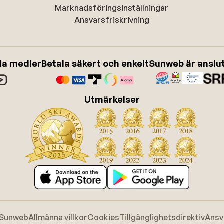
Marknadsföringsinställningar
Ansvarsfriskrivning
ala medier
Betala säkert och enkelt
Sunweb är anslute
Utmärkelser
 Sunweb
Allmänna villkor
Cookies
Tillgänglighetsdirektiv
Ansv