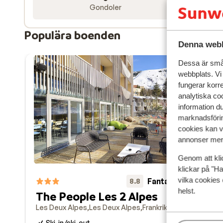
liftkort i priset.
Gondoler
Populära boenden
Denna webb
Dessa är små 
webbplats. Vi
fungerar korr
analytiska coo
information d
marknadsförin
cookies kan vi
annonser mer 
Genom att kli
klickar på "Ha
vilka cookies 
Fantastisk
8.8
helst.
The People Les 2 Alpes
Hô
Les Deux Alpes
Les Deux Alpes
Frankrike
Les 
Ski-in/ski-out