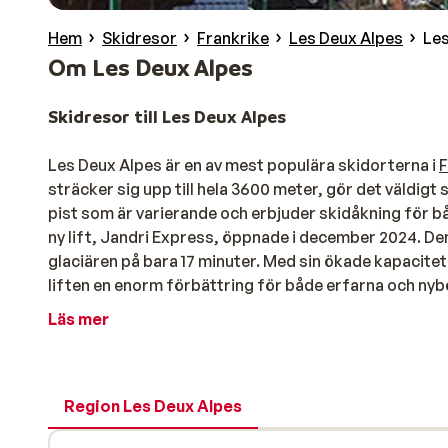
Hem
Skidresor
Frankrike
Les Deux Alpes
Les
Om Les Deux Alpes
Skidresor till Les Deux Alpes
Les Deux Alpes är en av mest populära skidorterna i
F
sträcker sig upp till hela 3600 meter, gör det väldigt 
pist som är varierande och erbjuder skidåkning för 
ny lift, Jandri Express, öppnade i december 2024. Den
glaciären på bara 17 minuter. Med sin ökade kapacitet
liften en enorm förbättring för både erfarna och nyb
snabbare och ha mer tid att njuta av skidåkningen.
Läs mer
Varierad skidåkning med många anslutningar
Till skillnad från många andra skidorter, startar ny
Region Les Deux Alpes
backarna ligger närmst byn. Trots att skidorten är de