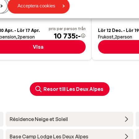
Rymliga rum
ellness-avdelning
Acceptera cookies
Perfekt för famil
recis i pisten
revligt hotell
pris per person från
10 Apr. - Lör 17 Apr.
Lör 12 Dec. - Lör 1
10 735:-
pension
2
person
Frukost
2
person
Visa
Resor till Les Deux Alpes
Résidence Neige et Soleil
Base Camp Lodge Les Deux Alpes