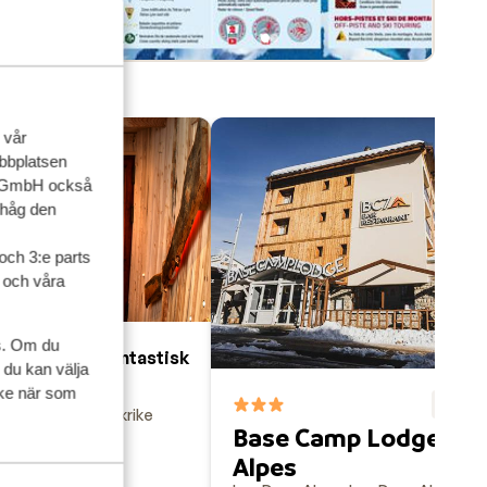
 vår
ebbplatsen
up GmbH också
ihåg den
och 3:e parts
l och våra
s. Om du
Fantastisk
9.4
 du kan välja
 Palas
ycke när som
F
8.9
 Deux Alpes
Frankrike
Base Camp Lodge Les
Alpes