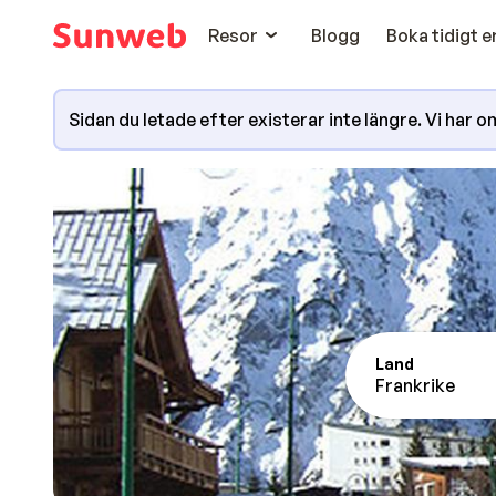
Resor
Blogg
Boka tidigt 
Sidan du letade efter existerar inte längre. Vi har omd
Land
Frankrike