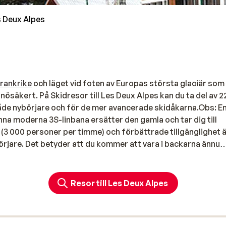
 Deux Alpes
rankrike
och läget vid foten av Europas största glaciär som
snösäkert. På Skidresor till Les Deux Alpes kan du ta del av 
både nybörjare och för de mer avancerade skidåkarna.Obs: En
na moderna 3S-linbana ersätter den gamla och tar dig till
 (3 000 personer per timme) och förbättrade tillgänglighet 
örjare. Det betyder att du kommer att vara i backarna ännu
Resor till Les Deux Alpes
börjarområdet längst upp i skidsystemet och de mer avancer
n näst äldsta i Europa är liftsystemet toppmodernt vilket g