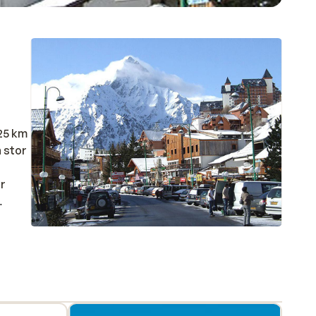
225 km
 stor
är
ade
ör att