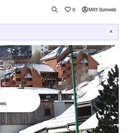
0
Mitt Sunweb
pes