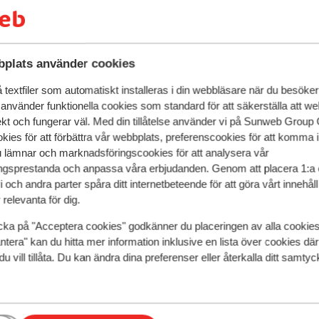
Stolsliftar
Släpliftar
plats använder cookies
textfiler som automatiskt installeras i din webbläsare när du besöker
 använder funktionella cookies som standard för att säkerställa att w
ekt och fungerar väl. Med din tillåtelse använder vi på Sunweb Gro
kies för att förbättra vår webbplats, preferenscookies för att komma 
u lämnar och marknadsföringscookies för att analysera vår
gsprestanda och anpassa våra erbjudanden. Genom att placera 1:a 
 och andra parter spåra ditt internetbeteende för att göra vårt innehål
relevanta för dig.
cka på "Acceptera cookies" godkänner du placeringen av alla cookie
ntera" kan du hitta mer information inklusive en lista över cookies där
Hotel Serre
du vill tillåta. Du kan ändra dina preferenser eller återkalla ditt samt
Fantastisk
8.6
Les Deux Alpes
Les
tel Les Mélèzes
Familjehotell
Deux Alpes
Les Deux Alpes
Frankrike
Lugnt läge