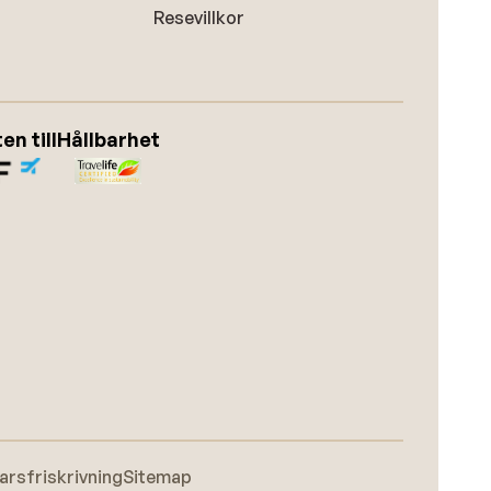
Resevillkor
n till
Hållbarhet
arsfriskrivning
Sitemap