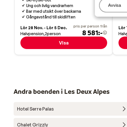
W
Hantera
Avvisa
Ung och livlig vandrarhem
P
Bar med utsikt över backarna
T
Gångavstånd till skidliften
pris per person från
Lör 28 Nov. - Lör 5 Dec.
Lör 
8 581:-
Halvpension
2
person
Halv
Visa
Andra boenden i Les Deux Alpes
Hotel Serre Palas
Chalet Grizzly