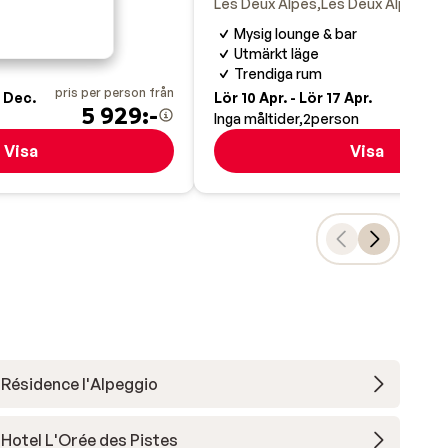
Les Deux Alpes
Les Deux Alpes
Fra
jer
Mysig lounge & bar
Utmärkt läge
Trendiga rum
pris per person från
pris pe
9 Dec.
Lör 10 Apr. - Lör 17 Apr.
5 929:-
7
Inga måltider
2
person
Visa
Visa
Résidence l'Alpeggio
Hotel L'Orée des Pistes