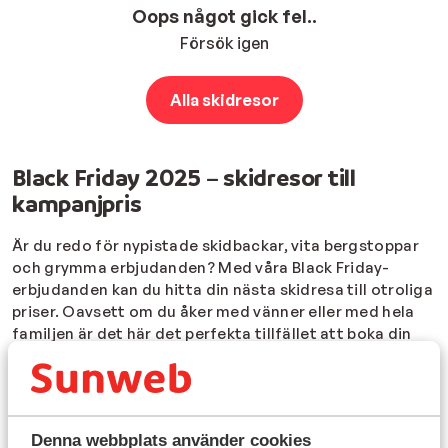
Oops något gick fel..
Försök igen
Alla skidresor
Black Friday 2025 – skidresor till
kampanjpris
Är du redo för nypistade skidbackar, vita bergstoppar
och grymma erbjudanden? Med våra Black Friday-
erbjudanden kan du hitta din nästa skidresa till otroliga
priser. Oavsett om du åker med vänner eller med hela
familjen är det här det perfekta tillfället att boka din
nästa skidresa.
Vart kan du resa med våra Black Friday-
erbjudanden?
Med våra Black Friday-erbjudanden på skidresor kan du
Denna webbplats använder cookies
bland annat upptäcka vackra destinationer i
Österrike
,