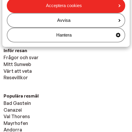
Jobba hos oss
Acceptera cookies
Företagsinformation
Hållbar semester
Cookiesinställningar
Avvisa
Marknadsföringsinställningar
Tillgänglighetsdirektiv
Ansvarsfriskrivning
Hantera
Inför resan
Frågor och svar
Mitt Sunweb
Värt att veta
Resevillkor
Populära resmål
Bad Gastein
Canazei
Val Thorens
Mayrhofen
Andorra