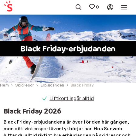
Black Friday-erbjudanden
Hem
Skidresor
Erbjudanden
Black Friday
Liftkort ingår alltid
Black Friday 2026
Black Friday-erbjudandena är över för den här gången,
men ditt vintersportäventyr börjar här. Hos Sunweb
hittar du alltid riktigt bra erbjudanden på skidresor och