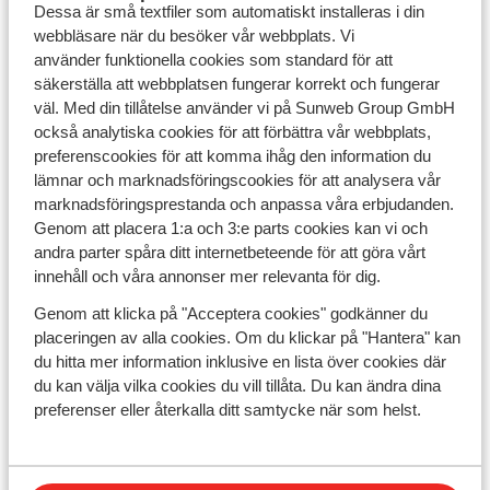
Dessa är små textfiler som automatiskt installeras i din
Frankrike
och
Schweiz
. Njut av mil efter mil av pister,
webbläsare när du besöker vår webbplats. Vi
mysiga chalets och härlig afterski. Oavsett om du
använder funktionella cookies som standard för att
väljer ett lyxigt hotell i Frankrike eller en ombonad
säkerställa att webbplatsen fungerar korrekt och fungerar
chalet i Italien hittar du alltid en skidresa som passar
väl. Med din tillåtelse använder vi på Sunweb Group GmbH
just dig hos Sunweb.
också analytiska cookies för att förbättra vår webbplats,
preferenscookies för att komma ihåg den information du
Boka din skidresa billigare under Black Friday
lämnar och marknadsföringscookies för att analysera vår
Vänta inte för länge, de populäraste skidresorna blir
marknadsföringsprestanda och anpassa våra erbjudanden.
snabbt fullbokade. Boka din skidsemester under Black
Genom att placera 1:a och 3:e parts cookies kan vi och
Friday 2025 och se fram emot dagar fyllda av snö, sol
andra parter spåra ditt internetbeteende för att göra vårt
och varm choklad. Utforska alla våra skidresor och
innehåll och våra annonser mer relevanta för dig.
boka redan idag!
Genom att klicka på "Acceptera cookies" godkänner du
placeringen av alla cookies. Om du klickar på "Hantera" kan
du hitta mer information inklusive en lista över cookies där
du kan välja vilka cookies du vill tillåta. Du kan ändra dina
preferenser eller återkalla ditt samtycke när som helst.
Sunweb
Kontakta oss
Om Sunweb
Blogg