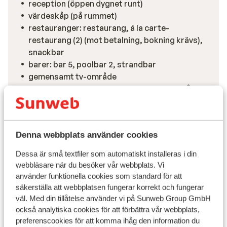
reception (öppen dygnet runt)
värdeskåp (på rummet)
restauranger: restaurang, á la carte-
restaurang (2) (mot betalning, bokning krävs),
snackbar
barer: bar 5, poolbar 2, strandbar
gemensamt tv-område
rum anpassade för funktionsvarierade (på
förfrågan)
Visa alla faciliteter
Denna webbplats använder cookies
Reseinformation
Dessa är små textfiler som automatiskt installeras i din
webbläsare när du besöker vår webbplats. Vi
använder funktionella cookies som standard för att
Måltider
säkerställa att webbplatsen fungerar korrekt och fungerar
väl. Med din tillåtelse använder vi på Sunweb Group GmbH
Flygresan
också analytiska cookies för att förbättra vår webbplats,
preferenscookies för att komma ihåg den information du