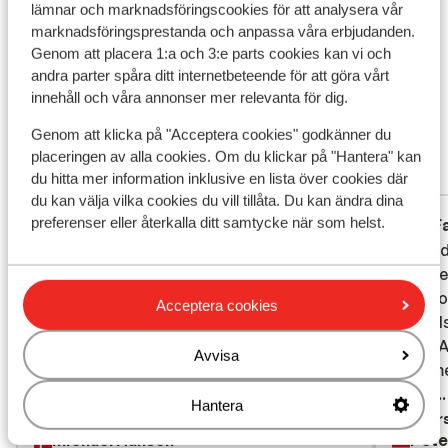
Vad våra gäster tycker
lämnar och marknadsföringscookies för att analysera vår
marknadsföringsprestanda och anpassa våra erbjudanden.
Det här är 100 % äkta kundrecensioner som verkligen
Genom att placera 1:a och 3:e parts cookies kan vi och
speglar deras upplevelser av vår produkt.
andra parter spåra ditt internetbeteende för att göra vårt
Mer om recensioner
innehåll och våra annonser mer relevanta för dig.
Fantastisk
8.5
Genom att klicka på "Acceptera cookies" godkänner du
45 omdömen
placeringen av alla cookies. Om du klickar på "Hantera" kan
du hitta mer information inklusive en lista över cookies där
Mest bokad av partner
du kan välja vilka cookies du vill tillåta. Du kan ändra dina
preferenser eller återkalla ditt samtycke när som helst.
Fantastisk
för 2 veckor sedan
F
10
9.3
Vi har været på Kustur Club 6 gange og er
Vi har været på Kustur Club 6 gange og er
Geweld
Geweld
som altid super tilfredse. Boligen er fint
som altid super tilfredse. Boligen er fint
rolstoe
rolstoe
indrettet, der er rent og pænt. Vi oplevede
indrettet, der er rent og pænt. Vi oplevede
in de f
in de f
Acceptera cookies
som altid god service og fantastisk
som altid god service og fantastisk
een rol
een rol
engageret personale samt god mad. Vi
engageret personale samt god mad. Vi
Miste A
Miste A
Avvisa
kommer gerne igen.
kommer gerne igen.
voor me
voor me
lopen. 
lopen..
Översätt till svenska
Hantera
onderh
Övers
Michael Hansen
Pete