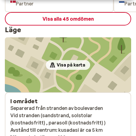
Partner
Part
Visa alla 45 omdömen
Läge
Visa på karta
I området
Separerad från stranden av boulevarden
Vid stranden (sandstrand, solstolar
(kostnadsfritt) , parasoll (kostnadsfritt) )
Avstånd till centrum: kusadasi är ca 5 km