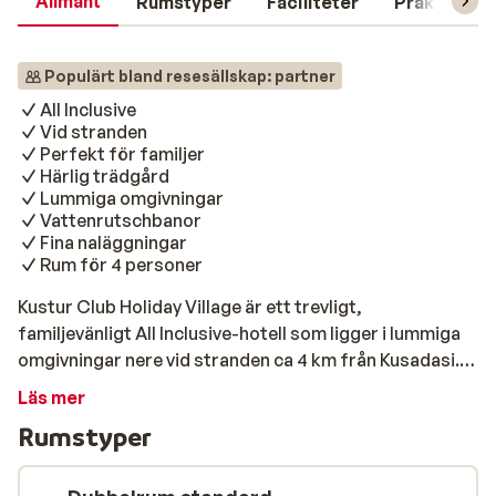
Allmänt
Rumstyper
Faciliteter
Praktisk in
Populärt bland resesällskap: partner
All Inclusive
Vid stranden
Perfekt för familjer
Härlig trädgård
Lummiga omgivningar
Vattenrutschbanor
Fina naläggningar
Rum för 4 personer
Kustur Club Holiday Village är ett trevligt,
familjevänligt All Inclusive-hotell som ligger i lummiga
omgivningar nere vid stranden ca 4 km från Kusadasi.
Hotellbyggnaderna ligger utspridda i en vacker
Läs mer
välskött trädgård med massor av träd och färgglada
Rumstyper
blommor. I trädgården finns två inbjudande
poolområden där du kan koppla vid poolen medan
barnen kan susa ner för roliga vattenrutschbanor. Vill