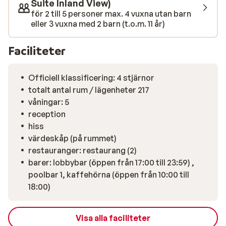
bekvämt sätt. Cypern är känt för sitt kristallklara
Suite Inland View)
vatten, som lockar både stora och små att ta ett
för 2 till 5 personer max. 4 vuxna utan barn
eller 3 vuxna med 2 barn (t.o.m. 11 år)
svalkande dopp. Stranden är också en idealisk plats för
en avslappnande kvällspromenad längs vattenbrynet
eller en fika på en av strandbarerna i
Faciliteter
eftermiddagssolen. I hotellets inbjudande restaurang
kan du njuta av både läcker cypriotisk mat och
Officiell klassificering: 4 stjärnor
internationella favoriter. Poolbaren serverar snacks
totalt antal rum / lägenheter 217
och svalkande dryck under dagtid och i den stilsäkra
våningar: 5
lobbybaren kan du njuta av en god cocktail innan
reception
middagen.
hiss
värdeskåp (på rummet)
restauranger: restaurang (2)
barer: lobbybar (öppen från 17:00 till 23:59) ,
poolbar 1, kaffehörna (öppen från 10:00 till
18:00)
Visa alla faciliteter