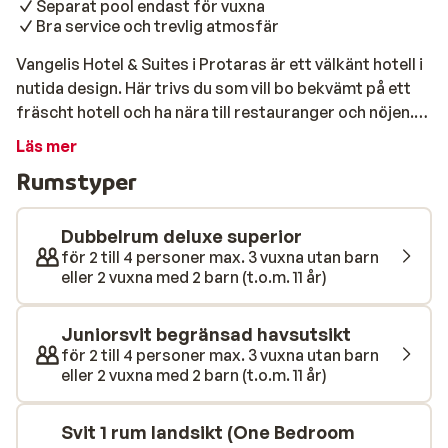
Separat pool endast för vuxna
Bra service och trevlig atmosfär
Vangelis Hotel & Suites i Protaras är ett välkänt hotell i
nutida design. Här trivs du som vill bo bekvämt på ett
fräscht hotell och ha nära till restauranger och nöjen.
Sola och bada vid den härligt poolen eller unna dig lite
Läs mer
extra lyx och avkoppling i hotellets harmoniska spa.
Rumstyper
Varva dagarna med att ta en kort promenad ner till den
fina stranden i Protaras. Poolen är hotellets naturliga
samlingspunkt och här kan du socialisera dig vid
Dubbelrum deluxe superior
poolbaren eller sträcka ut dig på en solstol med din
för 2 till 4 personer max. 3 vuxna utan barn
eller 2 vuxna med 2 barn (t.o.m. 11 år)
favorit pod. Här finns också en separat pool som är
avsedd för endast vuxna. De minsta har självklart en
egen barnpool med vattenrutschkana att plaska i. Bara
Juniorsvit begränsad havsutsikt
150 meter från hotellet hittar du Protaras populära
för 2 till 4 personer max. 3 vuxna utan barn
eller 2 vuxna med 2 barn (t.o.m. 11 år)
sandstrand, där gyllene sand och salta bad väntar. För
den som vill ha lite extra komfort finns solstolar och
parasoller att hyra, så att du kan njuta av dagen på ett
Svit 1 rum landsikt (One Bedroom