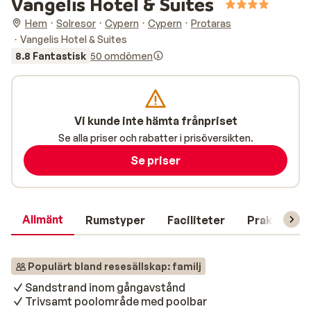
Vangelis Hotel & Suites
Hem
Solresor
Cypern
Cypern
Protaras
Vangelis Hotel & Suites
8.8 Fantastisk
50 omdömen
Vi kunde inte hämta frånpriset
Se alla priser och rabatter i prisöversikten.
Se priser
Allmänt
Rumstyper
Faciliteter
Praktisk in
Populärt bland resesällskap: familj
Sandstrand inom gångavstånd
Trivsamt poolområde med poolbar