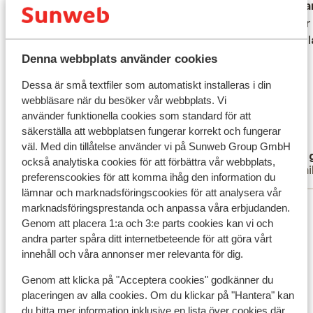
Fantastisk
förra veckan
Fa
8.5
10
Heel vriendelijk en behulpzaam ontvangen.
Heel vriendelijk en behulpzaam ontvangen.
Allt va
Allt va
Heel ruime en propere kamer.
Heel ruime en propere kamer.
solstol
solstol
Familiekamer is opgedeeld in twee delen.
Familiekamer is opgedeeld in twee delen.
Denna webbplats använder cookies
Alles was aanwezig. Eten is uitstekend.
Alles was aanwezig. Eten is uitstekend.
Dessa är små textfiler som automatiskt installeras i din
Heel lekker en gevarieerd. Heel lekker
Heel lekker en gevarieerd. Heel lekker
webbläsare när du besöker vår webbplats. Vi
grieks eten. A la carte restaurant is zeker
grieks eten. A la carte restaurant is zeker
använder funktionella cookies som standard för att
een aanrader. Personeel is heel vriendelijk
een aanrader. Person...
mer
säkerställa att webbplatsen fungerar korrekt och fungerar
en doen alles met een lag. Hotel ligt in het
Översätt till svenska
väl. Med din tillåtelse använder vi på Sunweb Group GmbH
Thomas
Det 
centrum van Protaras waar het wel wat
också analytiska cookies för att förbättra vår webbplats,
Familj
Famil
druk is. De stranden zijn overvol maar er
preferenscookies för att komma ihåg den information du
zijn hele mooie en rustige plaatsen in de
lämnar och marknadsföringscookies för att analysera vår
Visa alla 50 omdömen
baaien langs de kust. Zeker een aanrader.
marknadsföringsprestanda och anpassa våra erbjudanden.
Genom att placera 1:a och 3:e parts cookies kan vi och
Helaas niemand van Sunweb gezien om wat
Läge
andra parter spåra ditt internetbeteende för att göra vårt
info te krijgen. Geen berichtjes met het uur
innehåll och våra annonser mer relevanta för dig.
van pick up bik terugkeer. Zelf alles
moeten uitzoeken. Dat is jammer.
Genom att klicka på "Acceptera cookies" godkänner du
placeringen av alla cookies. Om du klickar på "Hantera" kan
du hitta mer information inklusive en lista över cookies där
Visa på karta