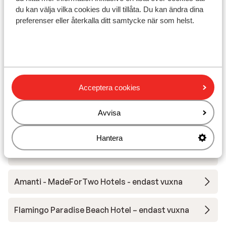
du kan välja vilka cookies du vill tillåta. Du kan ändra dina
preferenser eller återkalla ditt samtycke när som helst.
I området
Avstånd till stranden ca 150 m
I centrum
Acceptera cookies
Avstånd till flygplats ca 65 km
Avvisa
Andra boenden i Cypern
Hantera
Grecian Park Hotel
Amanti - MadeForTwo Hotels - endast vuxna
Flamingo Paradise Beach Hotel – endast vuxna