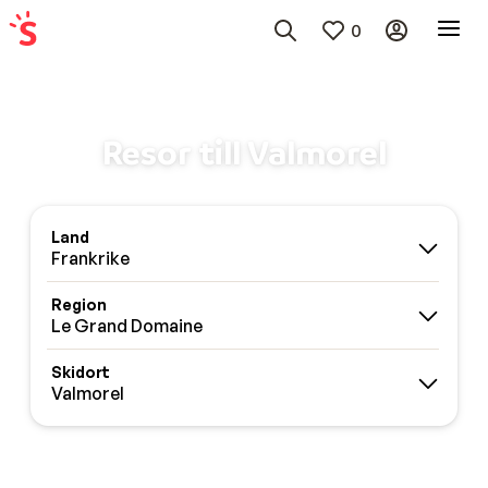
0
Resor till Valmorel
Land
Frankrike
Region
Le Grand Domaine
Skidort
Valmorel