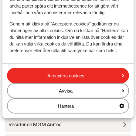
Ré
Résidence MGM Anitea
andra parter spåra ditt internetbeteende för att göra vårt
Gr
Valmorel
Le Grand Domaine
Frankrike
innehåll och våra annonser mer relevanta för dig.
Val
Ski-in, ski-out
Genom att klicka på "Acceptera cookies" godkänner du
Njut av det omfattande spa-anläggningen
N
placeringen av alla cookies. Om du klickar på "Hantera" kan
Lyxiga och moderna lägenheter
G
du hitta mer information inklusive en lista över cookies där
K
du kan välja vilka cookies du vill tillåta. Du kan ändra dina
V
pris per person från
preferenser eller återkalla ditt samtycke när som helst.
Lör 3 Apr. - Lör 10 Apr.
Lör 
8 702:-
Inga måltider
2
person
Inga
Visa
Acceptera cookies
Avvisa
Andra boenden i Valmorel
Hantera
Résidence MGM Anitea