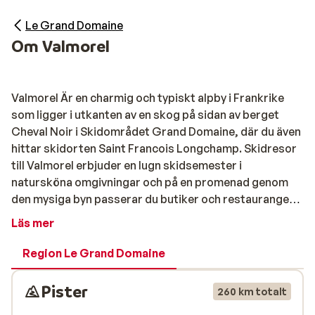
Le Grand Domaine
Om Valmorel
Valmorel Är en charmig och typiskt alpby i Frankrike
som ligger i utkanten av en skog på sidan av berget
Cheval Noir i Skidområdet Grand Domaine, där du även
hittar skidorten Saint Francois Longchamp. Skidresor
till Valmorel erbjuder en lugn skidsemester i
natursköna omgivningar och på en promenad genom
den mysiga byn passerar du butiker och restauranger
byggda i de traditionella materialen trä och sten.
Läs mer
Aktiviteter i och utanför pisten
Region Le Grand Domaine
Av Grand Domaines totalt 150 pister ligger 55 av dessa i
Pister
260 km totalt
Valmorel och de 38 liftarna gör att du smidigt kan ta