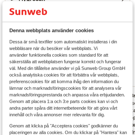
åt nästan alla håll på grund av hotellets läge på en liten
udde. Strandbar finns så klart för en iskall upplevelse
Hållbarhetscertifierad
när halsen känns torr. Poolområdet är hotellets hjärta
och höjdpunkt. Här kan du åka vattenrutschkana
Vad våra gäster tycker
Denna webbplats använder cookies
dagarna i ända och känna klittlet i magen precis innan
du plumsar i poolen i slutet. Lugnare pooler finns också
Det här är 100 % äkta kundrecensioner som verkligen
Dessa är små textfiler som automatiskt installeras i din
om du vill ha en dag utan stoj och stök. Inomhuspool,
speglar deras upplevelser av vår produkt.
webbläsare när du besöker vår webbplats. Vi
hamam och bastu finns så du kan må bra på alla sätt.
använder funktionella cookies som standard för att
Mer om recensioner
säkerställa att webbplatsen fungerar korrekt och fungerar
Poolbaren serverar dig något läskande när du så
Bra
7.6
väl. Med din tillåtelse använder vi på Sunweb Group GmbH
önskar. Mat & dryck Här finns ett stort utbud av
18 omdömen
också analytiska cookies för att förbättra vår webbplats,
restauranger och barer som är redo att servera dig nya
preferenscookies för att komma ihåg den information du
Mest bokad av familj
smaker när matklockan ringer och alla tider
lämnar och marknadsföringscookies för att analysera vår
däremellan. Är det buffé eller á la carte som lockar för
marknadsföringsprestanda och anpassa våra erbjudanden.
Genomsnittlig
6 juli 2026
B
5.3
6.9
dagen? Internationellt kök eller inhemska, spännande
Genom att placera 1:a och 3:e parts cookies kan vi och
De clubkamers zijn oud en vies. Er staan 3
De clubkamers zijn oud en vies. Er staan 3
Værelse
Værelse
specialiteter? Du behöver bara välja vad som passar
andra parter spåra ditt internetbeteende för att göra vårt
bedbanken en een 2 persoonsbed, de
bedbanken en een 2 persoonsbed, de
køleska
køleska
för dagen. Omgivningarna In till Kusadasi är det
innehåll och våra annonser mer relevanta för dig.
bedden zijn heel erg hard. Doucheputje
bedden zijn heel erg hard. Doucheputje
fyldt o
fyldt o
ungefär 6 kilometer.
was gewoon smerig en de schoonmaak
was gewoon smerig en de schoonmaak
hvor væ
hvor væ
Genom att klicka på "Acceptera cookies" godkänner du
was ook slecht, geen handdoeken enz
was ook slecht, geen handdoeken enz
opfyldn
opfyldn
placeringen av alla cookies. Om du klickar på "Hantera" kan