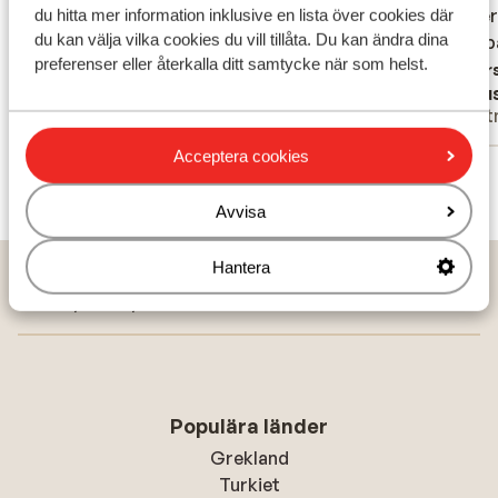
gæster
gæster
du hitta mer information inklusive en lista över cookies där
Översätt till svenska
du kan välja vilka cookies du vill tillåta. Du kan ändra dina
efter 
efter 
preferenser eller återkalla ditt samtycke när som helst.
Övers
Anonym
Klau
Familj
Part
Acceptera cookies
Visa alla 18 omdömen
Avvisa
Hantera
Hem
Solresor
Turkiet
Kusadasi
Kusadasi
Pine Bay Holiday Resort Hotel
Populära länder
Grekland
Turkiet