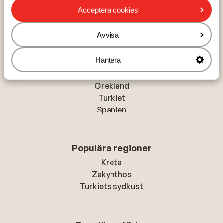
Hem
Solresor
Turkiet
Kusadasi
Kusadasi
Acceptera cookies
Palmin Hotel
Avvisa
Hantera
Populära länder
Grekland
Turkiet
Spanien
Populära regioner
Kreta
Zakynthos
Turkiets sydkust