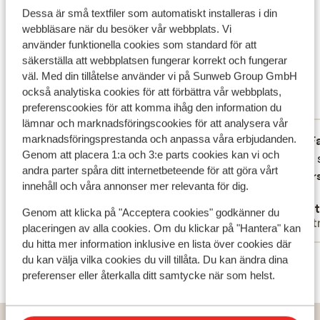
och bad.
Det här är 100 % äkta kundrecensioner som verkligen
Dessa är små textfiler som automatiskt installeras i din
speglar deras upplevelser av vår produkt.
webbläsare när du besöker vår webbplats. Vi
använder funktionella cookies som standard för att
Mer om recensioner
säkerställa att webbplatsen fungerar korrekt och fungerar
Fantastisk
8.2
väl. Med din tillåtelse använder vi på Sunweb Group GmbH
130 omdömen
också analytiska cookies för att förbättra vår webbplats,
preferenscookies för att komma ihåg den information du
Mest bokad av familj
lämnar och marknadsföringscookies för att analysera vår
marknadsföringsprestanda och anpassa våra erbjudanden.
Fantastisk
för 2 veckor sedan
F
9.0
9.6
Genom att placera 1:a och 3:e parts cookies kan vi och
Prima prijs kwaliteit reeds tweemaal
Prima prijs kwaliteit reeds tweemaal
Meget 
Meget 
andra parter spåra ditt internetbeteende för att göra vårt
geweest naar zelfde hotel
geweest naar zelfde hotel
Övers
innehåll och våra annonser mer relevanta för dig.
Översätt till svenska
J.J
Dort
Genom att klicka på "Acceptera cookies" godkänner du
Partner
Part
placeringen av alla cookies. Om du klickar på "Hantera" kan
du hitta mer information inklusive en lista över cookies där
Visa alla 130 omdömen
du kan välja vilka cookies du vill tillåta. Du kan ändra dina
preferenser eller återkalla ditt samtycke när som helst.