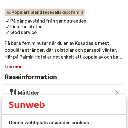
Populärt bland resesällskap: familj
På gångavstånd från sandstranden
Fina faciliteter
God service
På bara fem minuter når du en av Kusadasis mest
populära stränder, där solstolar och parasoll väntar.
Här på Palmin Hotel är det enkelt att koppla av och bara
njuta av semestern. Hotellet bjuder på massor av roliga
Läs mer
aktiviteter. Ta ett dopp i någon av de tre
Reseinformation
utomhuspoolerna, susa ner för vattenrutschbanorna
eller simma en lugn stund i inomhuspoolen. Är du sugen
på lite rörelse? Utmana familjen på en match på
Måltider
tennisbanan. För barnen finns ett härligt
underhållningsteam som ordnar lekar och aktiviteter
Flygresan
varje dag. När du vill varva ner lite extra finns hotellets
hälsocenter. Här kan du slappna av i bastun eller unna
Vad våra gäster tycker
Denna webbplats använder cookies
dig en skön massage – perfekt efter en dag fylld av sol