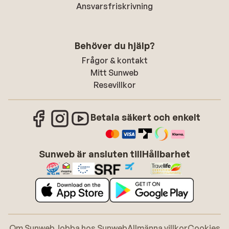
Ansvarsfriskrivning
Behöver du hjälp?
Frågor & kontakt
Mitt Sunweb
Resevillkor
Betala säkert och enkelt
Sunweb är ansluten till
Hållbarhet
Om Sunweb
Jobba hos Sunweb
Allmänna villkor
Cookies